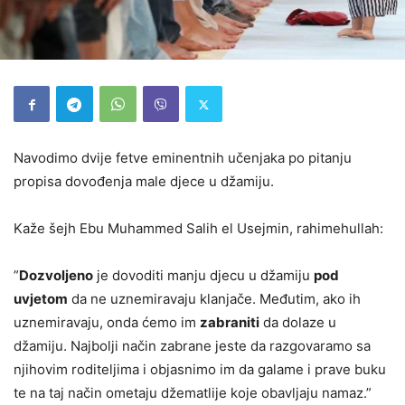
Navodimo dvije fetve eminentnih učenjaka po pitanju
propisa dovođenja male djece u džamiju.
Kaže šejh Ebu Muhammed Salih el Usejmin, rahimehullah:
”
Dozvoljeno
je dovoditi manju djecu u džamiju
pod
uvjetom
da ne uznemiravaju klanjače. Međutim, ako ih
uznemiravaju, onda ćemo im
zabraniti
da dolaze u
džamiju. Najbolji način zabrane jeste da razgovaramo sa
njihovim roditeljima i objasnimo im da galame i prave buku
te na taj način ometaju džematlije koje obavljaju namaz.”