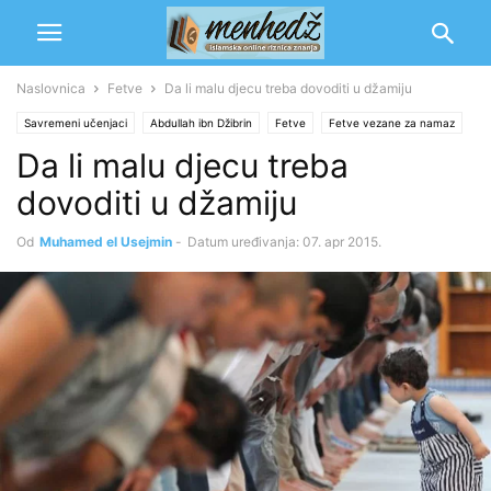
Naslovnica
Fetve
Da li malu djecu treba dovoditi u džamiju
Savremeni učenjaci
Abdullah ibn Džibrin
Fetve
Fetve vezane za namaz
Da li malu djecu treba
Muhamed b. Salih el-Usejmin
dovoditi u džamiju
Od
Muhamed el Usejmin
-
Datum uređivanja: 07. apr 2015.