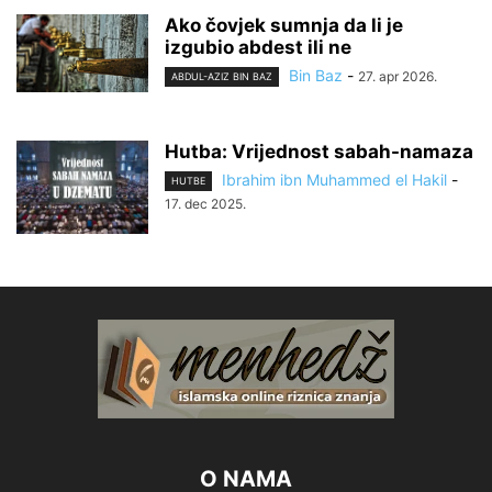
Ako čovjek sumnja da li je
izgubio abdest ili ne
Bin Baz
-
27. apr 2026.
ABDUL-AZIZ BIN BAZ
Hutba: Vrijednost sabah-namaza
Ibrahim ibn Muhammed el Hakil
-
HUTBE
17. dec 2025.
O NAMA