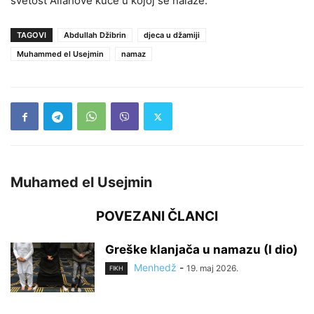
svetost Allahove kuće u kojoj se nalaze.”
TAGOVI
Abdullah Džibrin
djeca u džamiji
Muhammed el Usejmin
namaz
Muhamed el Usejmin
POVEZANI ČLANCI
Greške klanjača u namazu (I dio)
Menhedž
-
19. maj 2026.
FIKH