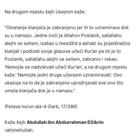
Na drugom mjestu šejh Usejmin kaže:
“Ometanje klanjača je zabranjeno jer ih to uznemirava dok
su u namazu. Jedne noći je Allahov Poslanik, sallallahu
alejhi ve sellem, izašao u mesdžid a ashabi su pojedinačno
klanjali i podizali svoje glasove učeći Kur’an pa im je to
Poslanik, sallallahu alejhi ve sellem, zabranio i rekao:
‘Nemojte se nadvikivati učeći Kur'an’, a na drugom mjestu
kaže: ‘Nemojte jedni druge učenjem uznemiravati.’ Ovo
ukazuje na to da je zabranjeno upražnjavati sve ono što
ometa klanjača dok je u namazu.”
(Fetava nurun ala-d-Darb, 17/386)
Kaže šejh
Abdullah ibn Abdurrahman Džibrin
rahimehullah: