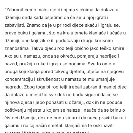
“Zabranit ćemo maloj djeci i njima sličnima da dolaze u
džamiju onda kada osjetimo da će se u njoj igrati i
zabavljati. Znamo da je u prirodi djece skaču i igraju se,
prave buku i galamu, što na kraju ometa klanjače i učače u
džamiji, one koji zikre ili podučavaju druge korisnim
znanostima. Takvu djecu roditelji obično jako teško smire.
Ako su u namazu, onda se okreću, pomjeraju naprijed i
nazad, pružaju ruke i igraju se nogama. Sve to ometa
onoga koji klanja pored takvog djeteta, utječe na njegovu
koncentraciju i skrušenost u namazu te mu umanjuje
nagradu. Zbog toga bi roditelji trebali zabraniti manjoj djeci
da dolaze u mesdžid sve dok ne budu sigurni da će se
njihova djeca lijepo ponašati u džamiji, dok ih ne poduče
poštivanju mjesta u kojem se nalaze i nauče da se brinu o
čistoći džamije, dok ne budu sigurni da neće praviti buku i
galamu i na taj način smetati klanjačima te oskrnaviti