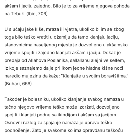
akšam i jaciju zajedno. Bilo je to za vrijeme njegova pohoda
na Tebuk. (lbid, 706)
U slučaju jake kiše, mraza ili vjetra, ukoliko bi im se zbog
toga bilo teško vratiti u džamiju da tamo klanjaju jaciju,
stanovnicima naseljenog mjesta je dozvoljeno u akšamsko
vrijeme spojiti i zajedno klanjati akšam i jaciju. Dokaz je
predaja od Allahova Poslanika, sallallahu alejhi ve sellem,
iz koje saznajemo da je prilikom jedne hladne kišne noći
naredio mujezinu da kaže: ”Klanjajte u svojim boravištima.”
(Buhari, 666)
Također je bolesniku, ukoliko klanjanje svakog namaza u
tačno njegovo vrijeme teško može izdržati, dozvoljeno
spojiti i klanjati podne sa ikindijom i akšam sa jacijom.
Osnovni razlog za spajanje namaza je upravo teško
podnošenje. Zato je svakome ko ima opravdanu teškoću