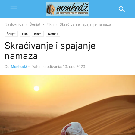
Naslovnica
Šerijat
Fikh
Skraćivanje i spajanje namaza
Šerijat
Fikh
Islam
Namaz
Skraćivanje i spajanje
namaza
Od
Menhedž
-
Datum uređivanja: 13. dec 2023.