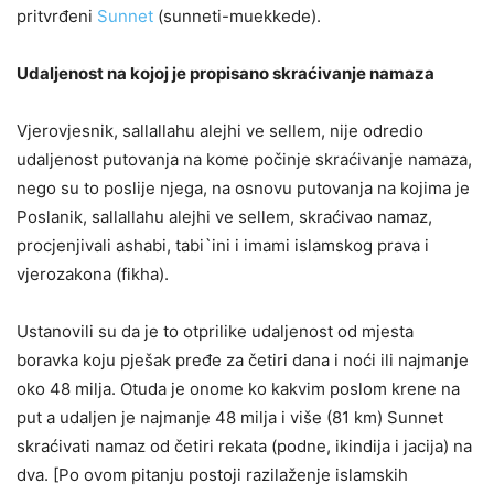
pritvrđeni
Sunnet
(sunneti-muekkede).
Udaljenost na kojoj je propisano skraćivanje namaza
Vjerovjesnik, sallallahu alejhi ve sellem, nije odredio
udaljenost putovanja na kome počinje skraćivanje namaza,
nego su to poslije njega, na osnovu putovanja na kojima je
Poslanik, sallallahu alejhi ve sellem, skraćivao namaz,
procjenjivali ashabi, tabi`ini i imami islamskog prava i
vjerozakona (fikha).
Ustanovili su da je to otprilike udaljenost od mjesta
boravka koju pješak pređe za četiri dana i noći ili najmanje
oko 48 milja. Otuda je onome ko kakvim poslom krene na
put a udaljen je najmanje 48 milja i više (81 km) Sunnet
skraćivati namaz od četiri rekata (podne, ikindija i jacija) na
dva. [Po ovom pitanju postoji razilaženje islamskih