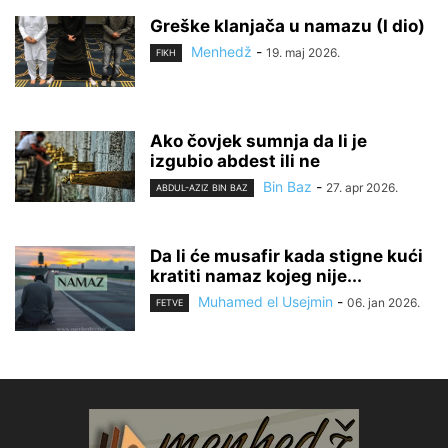
Greške klanjača u namazu (I dio)
Menhedž
-
19. maj 2026.
FIKH
Ako čovjek sumnja da li je
izgubio abdest ili ne
Bin Baz
-
27. apr 2026.
ABDUL-AZIZ BIN BAZ
Da li će musafir kada stigne kući
kratiti namaz kojeg nije...
Muhamed el Usejmin
-
06. jan 2026.
FETVE