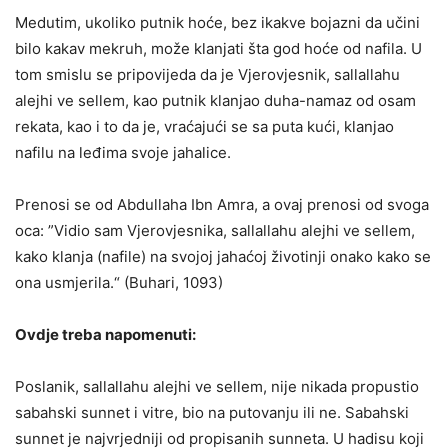
Medutim, ukoliko putnik hoće, bez ikakve bojazni da učini
bilo kakav mekruh, može klanjati šta god hoće od nafila. U
tom smislu se pripovijeda da je Vjerovjesnik, sallallahu
alejhi ve sellem, kao putnik klanjao duha-namaz od osam
rekata, kao i to da je, vraćajući se sa puta kući, klanjao
nafilu na leđima svoje jahalice.
Prenosi se od Abdullaha Ibn Amra, a ovaj prenosi od svoga
oca: ”Vidio sam Vjerovjesnika, sallallahu alejhi ve sellem,
kako klanja (nafile) na svojoj jahaćoj životinji onako kako se
ona usmjerila.“ (Buhari, 1093)
Ovdje treba napomenuti:
Poslanik, sallallahu alejhi ve sellem, nije nikada propustio
sabahski sunnet i vitre, bio na putovanju ili ne. Sabahski
sunnet je najvrjedniji od propisanih sunneta. U hadisu koji