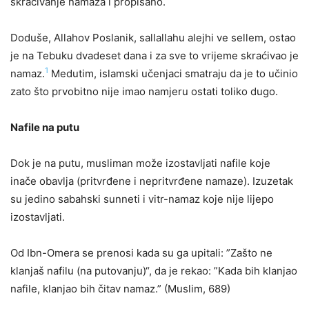
skraćivanje namaza i propisano.
Doduše, Allahov Poslanik, sallallahu alejhi ve sellem, ostao
je na Tebuku dvadeset dana i za sve to vrijeme skraćivao je
1
namaz.
Medutim, islamski učenjaci smatraju da je to učinio
zato što prvobitno nije imao namjeru ostati toliko dugo.
Nafile na putu
Dok je na putu, musliman može izostavljati nafile koje
inače obavlja (pritvrđene i nepritvrđene namaze). Izuzetak
su jedino sabahski sunneti i vitr-namaz koje nije lijepo
izostavljati.
Od Ibn-Omera se prenosi kada su ga upitali: ”Zašto ne
klanjaš nafilu (na putovanju)“, da je rekao: ”Kada bih klanjao
nafile, klanjao bih čitav namaz.” (Muslim, 689)