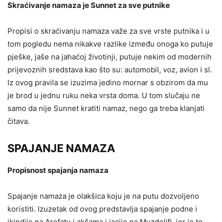
Skraćivanje namaza je Sunnet za sve putnike
Propisi o skraćivanju namaza važe za sve vrste putnika i u
tom pogledu nema nikakve razlike između onoga ko putuje
pješke, jaše na jahaćoj životinji, putuje nekim od modernih
prijevoznih sredstava kao što su: automobil, voz, avion i sl.
Iz ovog pravila se izuzima jedino mornar s obzirom da mu
je brod u jednu ruku neka vrsta doma. U tom slučaju ne
samo da nije Sunnet kratiti namaz, nego ga treba klanjati
čitava.
SPAJANJE NAMAZA
Propisnost spajanja namaza
Spajanje namaza je olakšica koju je na putu dozvoljeno
koristiti. Izuzetak od ovog predstavlja spajanje podne i
ikindije na Arefatu i akšama i jacije na Muzdelifi, jer je to