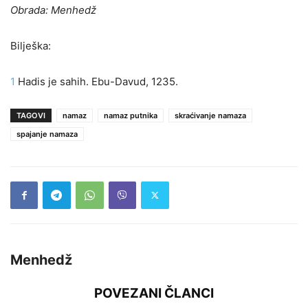
Obrada: Menhedž
Bilješka:
1
Hadis je sahih. Ebu-Davud, 1235.
TAGOVI
namaz
namaz putnika
skraćivanje namaza
spajanje namaza
Menhedž
POVEZANI ČLANCI