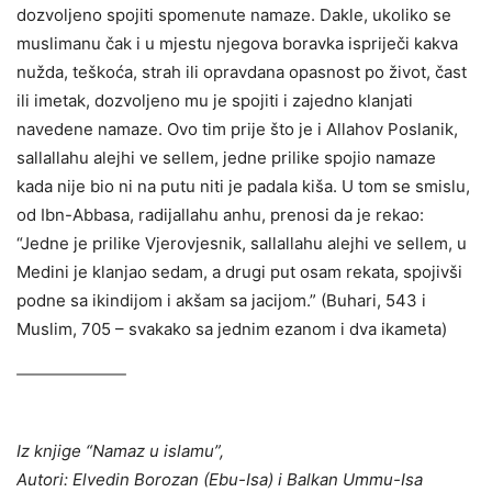
dozvoljeno spojiti spomenute namaze. Dakle, ukoliko se
muslimanu čak i u mjestu njegova boravka ispriječi kakva
nužda, teškoća, strah ili opravdana opasnost po život, čast
ili imetak, dozvoljeno mu je spojiti i zajedno klanjati
navedene namaze. Ovo tim prije što je i Allahov Poslanik,
sallallahu alejhi ve sellem, jedne prilike spojio namaze
kada nije bio ni na putu niti je padala kiša. U tom se smislu,
od Ibn-Abbasa, radijallahu anhu, prenosi da je rekao:
“Jedne je prilike Vjerovjesnik, sallallahu alejhi ve sellem, u
Medini je klanjao sedam, a drugi put osam rekata, spojivši
podne sa ikindijom i akšam sa jacijom.” (Buhari, 543 i
Muslim, 705 – svakako sa jednim ezanom i dva ikameta)
Iz knjige “Namaz u islamu”,
Autori: Elvedin Borozan (Ebu-Isa) i Balkan Ummu-Isa