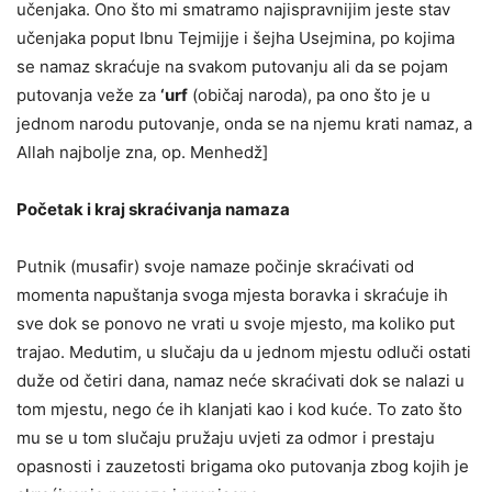
učenjaka. Ono što mi smatramo najispravnijim jeste stav
učenjaka poput Ibnu Tejmijje i šejha Usejmina, po kojima
se namaz skraćuje na svakom putovanju ali da se pojam
putovanja veže za
‘urf
(običaj naroda), pa ono što je u
jednom narodu putovanje, onda se na njemu krati namaz, a
Allah najbolje zna, op. Menhedž]
Početak i kraj skraćivanja namaza
Putnik (musafir) svoje namaze počinje skraćivati od
momenta napuštanja svoga mjesta boravka i skraćuje ih
sve dok se ponovo ne vrati u svoje mjesto, ma koliko put
trajao. Medutim, u slučaju da u jednom mjestu odluči ostati
duže od četiri dana, namaz neće skraćivati dok se nalazi u
tom mjestu, nego će ih klanjati kao i kod kuće. To zato što
mu se u tom slučaju pružaju uvjeti za odmor i prestaju
opasnosti i zauzetosti brigama oko putovanja zbog kojih je