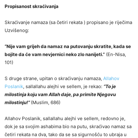
Propisanost skraćivanja
Skraćivanje namaza (sa četiri rekata ) propisano je riječima
Uzvišenog:
“Nije vam grijeh da namaz na putovanju skratite, kada se
bojite da će vam nevjernici neko zlo nanijeti.”
(En-Nisa,
101)
S druge strane, upitan o skraćivanju namaza,
Allahov
Poslanik
, sallallahu alejhi ve sellem, je rekao:
“To je
milostinja koju vam Allah daje, pa primite Njegovu
milostinju!”
(Muslim, 686)
Allahov Poslanik, sallallahu alejhi ve sellem, redovno je,
dok je sa svojim ashabima bio na putu, skraćivao namaz sa
četiri rekata na dva, tako da se sa sigurnošću to ubraja u