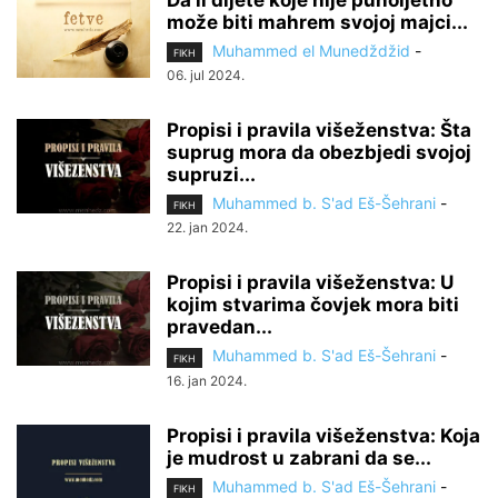
Da li dijete koje nije punoljetno
može biti mahrem svojoj majci...
Muhammed el Munedždžid
-
FIKH
06. jul 2024.
Propisi i pravila višeženstva: Šta
suprug mora da obezbjedi svojoj
supruzi...
Muhammed b. S'ad Eš-Šehrani
-
FIKH
22. jan 2024.
Propisi i pravila višeženstva: U
kojim stvarima čovjek mora biti
pravedan...
Muhammed b. S'ad Eš-Šehrani
-
FIKH
16. jan 2024.
Propisi i pravila višeženstva: Koja
je mudrost u zabrani da se...
Muhammed b. S'ad Eš-Šehrani
-
FIKH