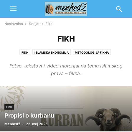
Naslovnica
Šerijat
Fikh
FIKH
FIKH
ISLAMSKA EKONOMIJA
METODOLOGIJA FIKHA
MEZHEBI I IMAMI
SAVREMENA PITANJA
Fetve, tekstovi i video materijal na temu islamskog
prava – fikha.
FIKH
Propisi o kurbanu
Menhedž
-
23. maj 2026.