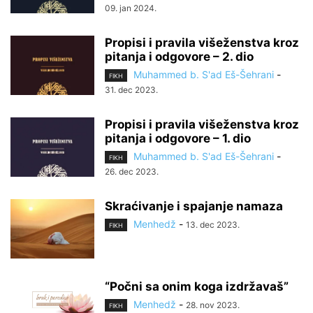
09. jan 2024.
Propisi i pravila višeženstva kroz
pitanja i odgovore – 2. dio
Muhammed b. S'ad Eš-Šehrani
-
FIKH
31. dec 2023.
Propisi i pravila višeženstva kroz
pitanja i odgovore – 1. dio
Muhammed b. S'ad Eš-Šehrani
-
FIKH
26. dec 2023.
Skraćivanje i spajanje namaza
Menhedž
-
13. dec 2023.
FIKH
“Počni sa onim koga izdržavaš”
Menhedž
-
28. nov 2023.
FIKH