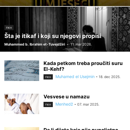
FIKH
Šta je itikaf i koji su njegovi propisi
Muhammed b. Ibrahim et-Tuvejdžiri
-
11. mar 2026.
Kada petkom treba proučiti suru
El-Kehf?
Muhamed el Usejmin
-
18. dec 2025.
FIKH
Vesvese u namazu
Menhedž
-
07. mar 2025.
FIKH