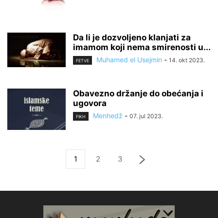
Da li je dozvoljeno klanjati za
imamom koji nema smirenosti u...
Muhamed el Usejmin
-
14. okt 2023.
FETVE
Obavezno držanje do obećanja i
ugovora
Menhedž
-
07. jul 2023.
FIKH
1
2
3