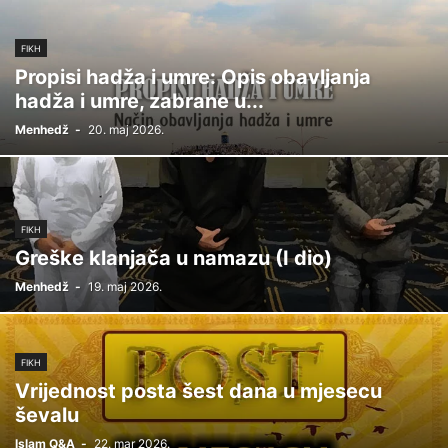
FIKH
Propisi hadža i umre: Opis obavljanja
hadža i umre, zabrane u...
Menhedž
-
20. maj 2026.
FIKH
Greške klanjača u namazu (I dio)
Menhedž
-
19. maj 2026.
FIKH
Vrijednost posta šest dana u mjesecu
ševalu
Islam Q&A
-
22. mar 2026.