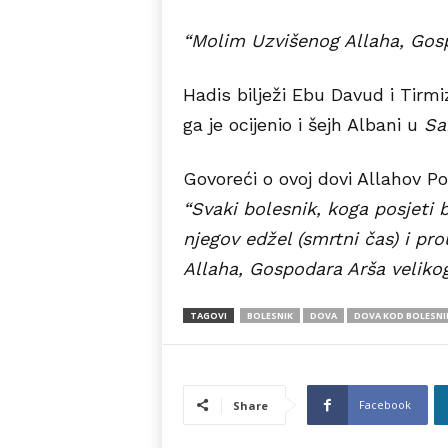
“Molim Uzvišenog Allaha, Gospo
Hadis bilježi Ebu Davud i Tirmi
ga je ocijenio i šejh Albani u
Sa
Govoreći o ovoj dovi Allahov Po
“Svaki bolesnik, koga posjeti
njegov edžel (smrtni čas) i p
Allaha, Gospodara Arša velikog,
TAGOVI
BOLESNIK
DOVA
DOVA KOD BOLESNI
Facebook
Share