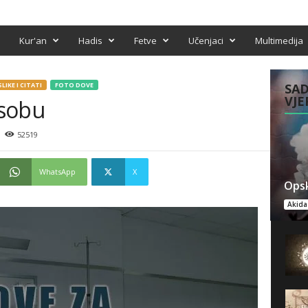
Kur'an
Hadis
Fetve
Učenjaci
Multimedija
LIKE I CITATI
FOTO DOVE
SAD
VJE
osobu
52519
WhatsApp
X
Opsk
Akida