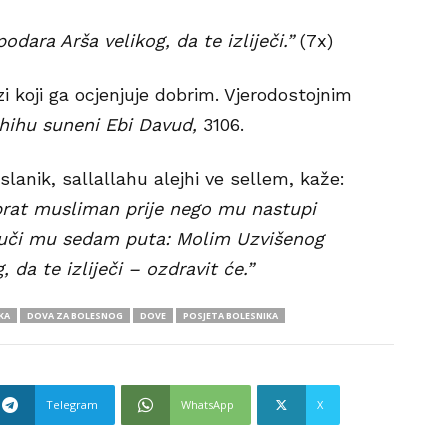
dara Arša velikog, da te izliječi.”
(7x)
zi koji ga ocjenjuje dobrim. Vjerodostojnim
hihu suneni Ebi Davud,
3106.
slanik, sallallahu alejhi ve sellem, kaže:
 brat musliman prije nego mu nastupi
rouči mu sedam puta: Molim Uzvišenog
 da te izliječi – ozdravit će.”
KA
DOVA ZA BOLESNOG
DOVE
POSJETA BOLESNIKA
Telegram
WhatsApp
X