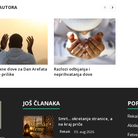
 AUTORA
ne dove za Dan Arefata
Razlozi odbijanja i
 prilike
neprihvatanja dove
JOŠ ČLANAKA
POP
Rekai
Smrt… okretanje stranice, a
ne kraj priče
Akida
Rekaik
05. aug 2026.
Fetve