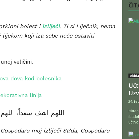
ČITA
otkloni bolest i
izliječi
. Ti si Liječnik, nema
i lijekom koji iza sebe neće ostaviti
unoj veličini.
Akida
Učt
Uzv
24. fe
اللهم اشف سعداً، اللهم
Iskren
ibadet
učtivo
 Gospodaru moj izliječi Sa'da, Gospodaru