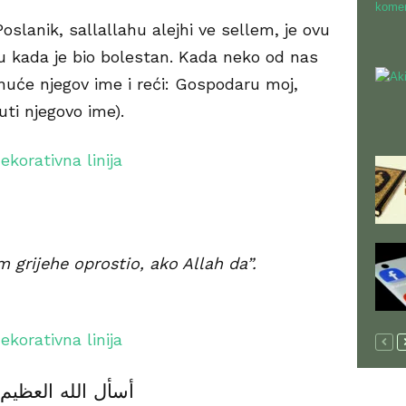
oslanik, sallallahu alejhi ve sellem, je ovu
u kada je bio bolestan. Kada neko od nas
uće njegov ime i reći: Gospodaru moj,
uti njegovo ime).
m grijehe oprostio, ako Allah da”.
أسأل الله العظي