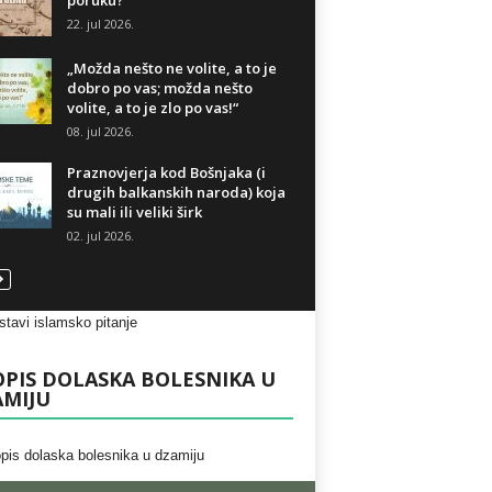
poruku?
22. jul 2026.
„Možda nešto ne volite, a to je
dobro po vas; možda nešto
volite, a to je zlo po vas!“
08. jul 2026.
Praznovjerja kod Bošnjaka (i
drugih balkanskih naroda) koja
su mali ili veliki širk
02. jul 2026.
PIS DOLASKA BOLESNIKA U
AMIJU