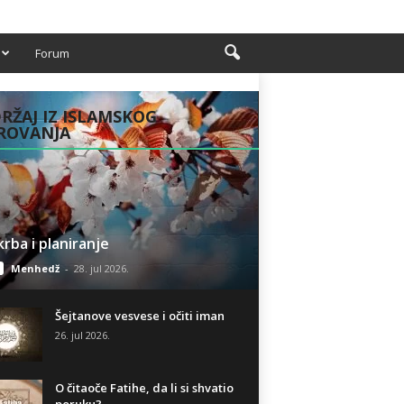
Forum
RŽAJ IZ ISLAMSKOG
ROVANJA
rba i planiranje
Menhedž
-
28. jul 2026.
Šejtanove vesvese i očiti iman
26. jul 2026.
O čitaoče Fatihe, da li si shvatio