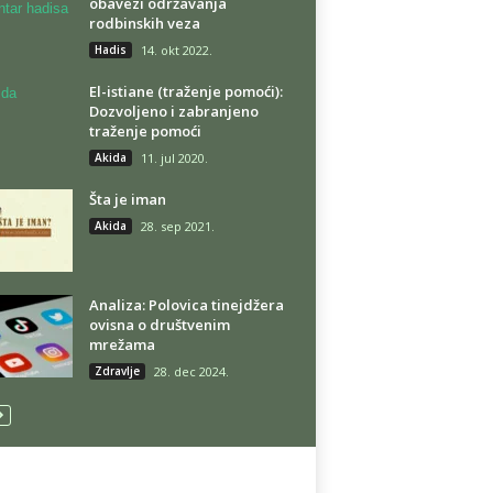
obavezi održavanja
rodbinskih veza
Hadis
14. okt 2022.
El-istiane (traženje pomoći):
Dozvoljeno i zabranjeno
traženje pomoći
Akida
11. jul 2020.
Šta je iman
Akida
28. sep 2021.
Analiza: Polovica tinejdžera
ovisna o društvenim
mrežama
Zdravlje
28. dec 2024.