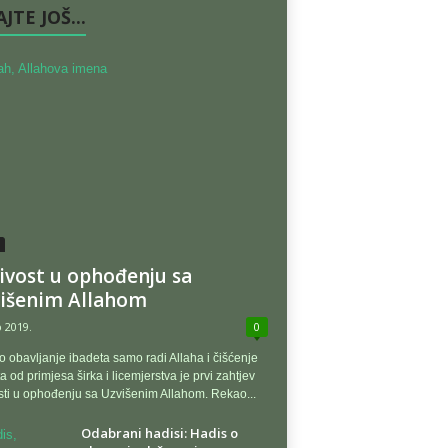
JTE JOŠ...
ivost u ophođenju sa
išenim Allahom
b 2019.
0
o obavljanje ibadeta samo radi Allaha i čišćenje
a od primjesa širka i licemjerstva je prvi zahtjev
sti u ophođenju sa Uzvišenim Allahom. Rekao...
Odabrani hadisi: Hadis o