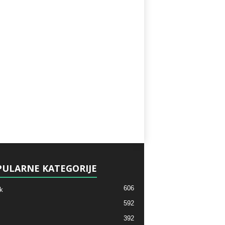
ULARNE KATEGORIJE
606
k
592
392