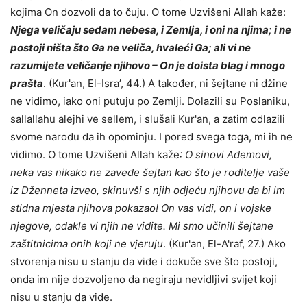
kojima On dozvoli da to čuju. O tome Uzvišeni Allah kaže:
Njega veličaju sedam nebesa, i Zemlja, i oni na njima; i ne
postoji ništa što Ga ne veliča, hvaleći Ga; ali vi ne
razumijete veličanje njihovo – On je doista blag i mnogo
prašta
. (Kur'an, El-Isra’, 44.) A također, ni šejtane ni džine
ne vidimo, iako oni putuju po Zemlji. Dolazili su Poslaniku,
sallallahu alejhi ve sellem, i slušali Kur'an, a zatim odlazili
svome narodu da ih opominju. I pored svega toga, mi ih ne
vidimo. O tome Uzvišeni Allah kaže
: O sinovi Ademovi,
neka vas nikako ne zavede šejtan kao što je roditelje vaše
iz Dženneta izveo, skinuvši s njih odjeću njihovu da bi im
stidna mjesta njihova pokazao! On vas vidi, on i vojske
njegove, odakle vi njih ne vidite. Mi smo učinili šejtane
zaštitnicima onih koji ne vjeruju
. (Kur'an, El-A'raf, 27.) Ako
stvorenja nisu u stanju da vide i dokuče sve što postoji,
onda im nije dozvoljeno da negiraju nevidljivi svijet koji
nisu u stanju da vide.