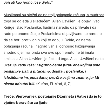
upisati kao jedno loše djelo.“
Muslimani su složni da postoji polaganje računa, a mudrost
toga se ogleda u sljedećem:
Allah Uzvišeni je objavljivao
Knjige, slao Poslanike, ljudima naredio da prihvate i da
rade po onome što je Poslanicima objavljivano, te naredio
da se bori protiv onih koji to odbiju. Dakle, da nema
polaganja računa i nagrađivanja, odnosno kažnjavanja
shodno djelima, onda sve ovo spomenuto ne bi imalo
smisla, a Allah Uzvišeni je čist od toga. Allah Uzvišeni na to
ukazuje kada kaže:
I sigurno ćemo pitati one kojima smo
poslanike slali, a pitaćemo, doista, i poslanike, i
izložićemo im, pouzdano, sve što o njima znamo, jer Mi
nismo odsutni bili.
(Kur'an, El-A'raf, 6, 7.)
Treće: Vjerovanje u postojanje Dženneta i Vatre i da je to
vječno boravište za ljude