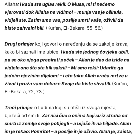
Allaha
: I kada ste uglas rekli: O Musa, mi ti nećemo
vjerovati dok Allaha ne vidimo! – munja vas je ošinula,
vidjeli ste. Zatim smo vas, poslije smrti vaše, oživili da
biste zahvalni bili.
(Kur'an, El-Bekara, 55, 56.)
Drugi primjer
koji govori o naređenju da se zakolje krava,
kako bi saznali ime ubice:
I kada ste jednog čovjeka ubili,
pa se oko njega prepirati počeli – Allah je dao da iziđe na
vidjelo ono što ste bili sakrili – Mi smo rekli: Udarite ga
jednim njezinim dijelom! – i eto tako Allah vraća mrtve u
život i pruža vam dokaze Svoje da biste shvatili.
(Kur'an,
El-Bekara, 72, 73.)
Treći primjer
o ljudima koji su otišli iz svoga mjesta,
bježeći od smrti:
Zar nisi čuo o onima koji su iz straha od
smrti iz zemlje svoje pobjegli – a bijaše ih na hiljade. Allah
im je rekao: Pomrite! – a poslije ih je oživio. Allah je, zaista,