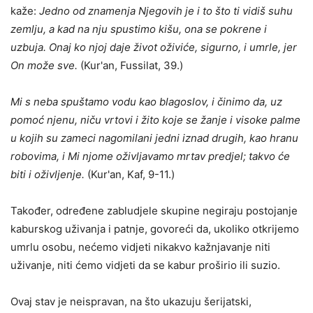
kaže:
Jedno od znamenja Njegovih je i to što ti vidiš suhu
zemlju, a kad na nju spustimo kišu, ona se pokrene i
uzbuja. Onaj ko njoj daje život oživiće, sigurno, i umrle, jer
On može sve.
(Kur'an, Fussilat, 39.)
Mi s neba spuštamo vodu kao blagoslov, i činimo da, uz
pomoć njenu, niču vrtovi i žito koje se žanje i visoke palme
u kojih su zameci nagomilani jedni iznad drugih, kao hranu
robovima, i Mi njome oživljavamo mrtav predjel; takvo će
biti i oživljenje.
(Kur'an, Kaf, 9-11.)
Također, određene zabludjele skupine negiraju postojanje
kaburskog uživanja i patnje, govoreći da, ukoliko otkrijemo
umrlu osobu, nećemo vidjeti nikakvo kažnjavanje niti
uživanje, niti ćemo vidjeti da se kabur proširio ili suzio.
Ovaj stav je neispravan, na što ukazuju šerijatski,