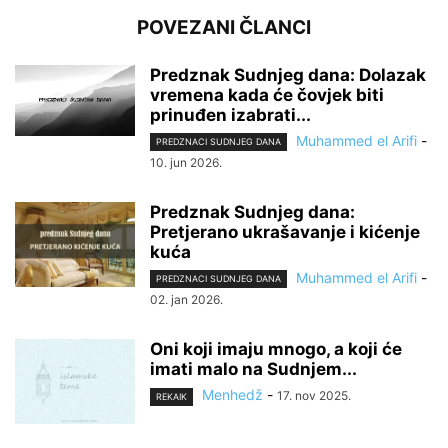
POVEZANI ČLANCI
Predznak Sudnjeg dana: Dolazak
vremena kada će čovjek biti
prinuđen izabrati...
Muhammed el Arifi
-
PREDZNACI SUDNJEG DANA
10. jun 2026.
Predznak Sudnjeg dana:
Pretjerano ukrašavanje i kićenje
kuća
Muhammed el Arifi
-
PREDZNACI SUDNJEG DANA
02. jan 2026.
Oni koji imaju mnogo, a koji će
imati malo na Sudnjem...
Menhedž
-
17. nov 2025.
REKAIK