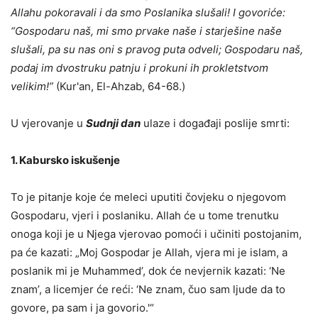
Allahu pokoravali i da smo Poslanika slušali! I govoriće:
“Gospodaru naš, mi smo prvake naše i starješine naše
slušali, pa su nas oni s pravog puta odveli; Gospodaru naš,
podaj im dvostruku patnju i prokuni ih prokletstvom
velikim!”
(Kur'an, El-Ahzab, 64-68.)
U vjerovanje u
Sudnji dan
ulaze i događaji poslije smrti:
1. Kabursko iskušenje
To je pitanje koje će meleci uputiti čovjeku o njegovom
Gospodaru, vjeri i poslaniku. Allah će u tome trenutku
onoga koji je u Njega vjerovao pomoći i učiniti postojanim,
pa će kazati: „Moj Gospodar je Allah, vjera mi je islam, a
poslanik mi je Muhammed’, dok će nevjernik kazati: ‘Ne
znam’, a licemjer će reći: ‘Ne znam, čuo sam ljude da to
govore, pa sam i ja govorio.'“