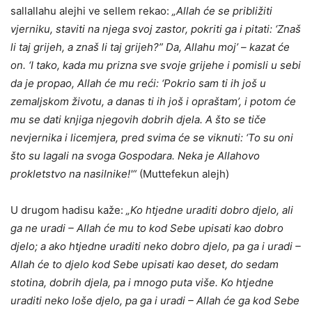
sallallahu alejhi ve sellem rekao:
„Allah će se približiti
vjerniku, staviti na njega svoj zastor, pokriti ga i pitati: ‘Znaš
li taj grijeh, a znaš li taj grijeh?” Da, Allahu moj’ – kazat će
on. ‘I tako, kada mu prizna sve svoje grijehe i pomisli u sebi
da je propao, Allah će mu reći: ‘Pokrio sam ti ih još u
zemaljskom životu, a danas ti ih još i opraštam’, i potom će
mu se dati knjiga njegovih dobrih djela. A što se tiče
nevjernika i licemjera, pred svima će se viknuti: ‘To su oni
što su lagali na svoga Gospodara. Neka je Allahovo
prokletstvo na nasilnike!'“
(Muttefekun alejh)
U drugom hadisu kaže:
„Ko htjedne uraditi dobro djelo, ali
ga ne uradi – Allah će mu to kod Sebe upisati kao dobro
djelo; a ako htjedne uraditi neko dobro djelo, pa ga i uradi –
Allah će to djelo kod Sebe upisati kao deset, do sedam
stotina, dobrih djela, pa i mnogo puta više. Ko htjedne
uraditi neko loše djelo, pa ga i uradi – Allah će ga kod Sebe