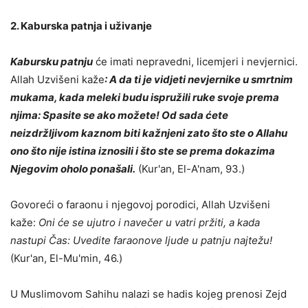
2. Kaburska patnja i uživanje
Kabursku patnju
će imati nepravedni, licemjeri i nevjernici.
Allah Uzvišeni kaže
: A da ti je vidjeti nevjernike u smrtnim
mukama, kada meleki budu ispružili ruke svoje prema
njima: Spasite se ako možete! Od sada ćete
neizdržljivom kaznom biti kažnjeni zato što ste o Allahu
ono što nije istina iznosili i što ste se prema dokazima
Njegovim oholo ponašali.
(Kur'an, El-A'nam, 93.)
Govoreći o faraonu i njegovoj porodici, Allah Uzvišeni
kaže:
Oni će se ujutro i navečer u vatri pržiti, a kada
nastupi Čas: Uvedite faraonove ljude u patnju najtežu!
(Kur'an, El-Mu'min, 46.)
U Muslimovom Sahihu nalazi se hadis kojeg prenosi Zejd