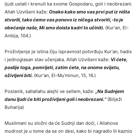
ljudi ustati i krenuti ka svome Gospodaru, goli i neobrezani.
Allah Uzvišeni kaže:
Onako kako smo vas prvi put iz ništa
stvorili, tako ćemo vas ponovo iz ničega stvoriti,-to je
obećanje naše, Mi smo doista kadri to učiniti.
(Kur'an, El-
Anbija, 104.)
Proživljenje je istina čiju ispravnost potvrđuju Kur'an, hadis
i jednoglasan stav učenjaka. Allah Uzvišeni kaže:
Vi ćete,
poslije toga, pomrijeti, zatim ćete, na onome svijetu,
oživljeni biti.
(Kur'an, El-Mu'minun, 15, 16.)
Poslanik, sallallahu alejhi ve sellem, kaže:
„Na Sudnjem
danu ljudi će biti proživljeni goli i neobrezani.“
(Bilježi
Buharija)
Muslimani su složni da će Sudnji dan doći, i Allahova
mudrost je u tome da se on desi, kako bi nagradio ili kaznio