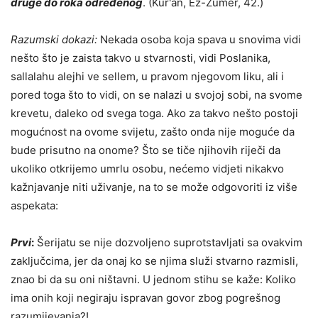
druge do roka određenog
. (Kur'an, Ez-Zumer, 42.)
Razumski dokazi:
Nekada osoba koja spava u snovima vidi
nešto što je zaista takvo u stvarnosti, vidi Poslanika,
sallalahu alejhi ve sellem, u pravom njegovom liku, ali i
pored toga što to vidi, on se nalazi u svojoj sobi, na svome
krevetu, daleko od svega toga. Ako za takvo nešto postoji
mogućnost na ovome svijetu, zašto onda nije moguće da
bude prisutno na onome? Što se tiče njihovih riječi da
ukoliko otkrijemo umrlu osobu, nećemo vidjeti nikakvo
kažnjavanje niti uživanje, na to se može odgovoriti iz više
aspekata:
Prvi
:
Šerijatu se nije dozvoljeno suprotstavljati sa ovakvim
zaključcima, jer da onaj ko se njima služi stvarno razmisli,
znao bi da su oni ništavni. U jednom stihu se kaže: Koliko
ima onih koji negiraju ispravan govor zbog pogrešnog
razumijevanja?!