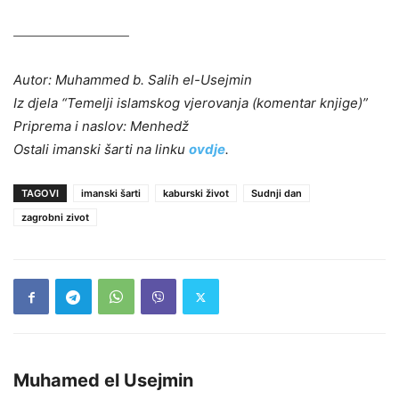
Autor: Muhammed b. Salih el-Usejmin
Iz djela “Temelji islamskog vjerovanja (komentar knjige)”
Priprema i naslov: Menhedž
Ostali imanski šarti na linku
ovdje
.
TAGOVI
imanski šarti
kaburski život
Sudnji dan
zagrobni zivot
Muhamed el Usejmin