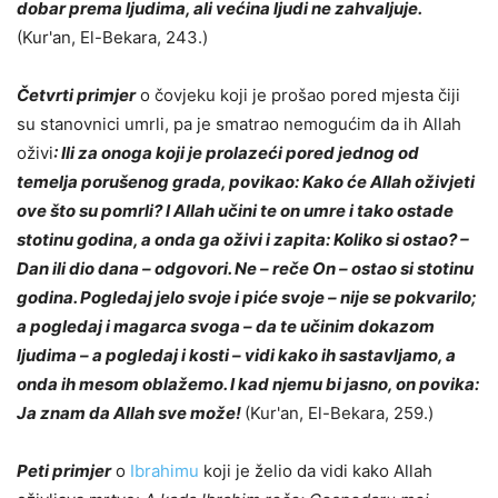
dobar prema ljudima, ali većina ljudi ne zahvaljuje.
(Kur'an, El-Bekara, 243.)
Četvrti primjer
o čovjeku koji je prošao pored mjesta čiji
su stanovnici umrli, pa je smatrao nemogućim da ih Allah
oživi
: Ili za onoga koji je prolazeći pored jednog od
temelja porušenog grada, povikao: Kako će Allah oživjeti
ove što su pomrli? I Allah učini te on umre i tako ostade
stotinu godina, a onda ga oživi i zapita: Koliko si ostao? –
Dan ili dio dana – odgovori. Ne – reče On – ostao si stotinu
godina. Pogledaj jelo svoje i piće svoje – nije se pokvarilo;
a pogledaj i magarca svoga – da te učinim dokazom
ljudima – a pogledaj i kosti – vidi kako ih sastavljamo, a
onda ih mesom oblažemo. I kad njemu bi jasno, on povika:
Ja znam da Allah sve može!
(Kur'an, El-Bekara, 259.)
Peti primjer
o
Ibrahimu
koji je želio da vidi kako Allah