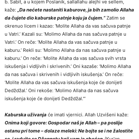
b. Sabit, a u kojem Poslanik, sallallahu alejhi ve sellem,
kaže:
„Da nećete nastaniti kaburove, ja bih zamolio Allaha
da čujete dio kaburske patnje koju ja čujem.“
Zatim se
okrenuo licem i kazao: ‘Molite Allaha da vas sačuva patnje
u Vatri.’ Kazali su: ‘Molimo Allaha da nas sačuva patnje u
Vatri.’ On reče: ‘Molite Allaha da vas sačuva patnje u
kaburu.’ Rekli su: ‘Molimo Allaha da nas sačuva patnje u
kaburu.’ On reče: ‘Molite Allaha da vas sačuva svih vrsta
iskušenja i vidljivih i skrivenih.’ Oni kazaše: ‘Molimo Allaha
da nas sačuva i skrivenih i vidljivih iskušenja.’ On reče:
‘Molite Allaha da vas sačuva iskušenja koje će donijeti
Dedždžal.’ Oni rekoše: ‘Molimo Allaha da nas sačuva
iskušenja koje će donijeti Dedždžal.'“
Kaburska uživanja
će imati vjernici. Allah Uzvišeni kaže:
Onima koji govore: Gospodar naš je Allah – pa poslije
ostanu pri tome – dolaze meleki: Ne bojte se i ne žalostite
se, i radujte se Džennetu koji vam je obećan.
(Kur'an,