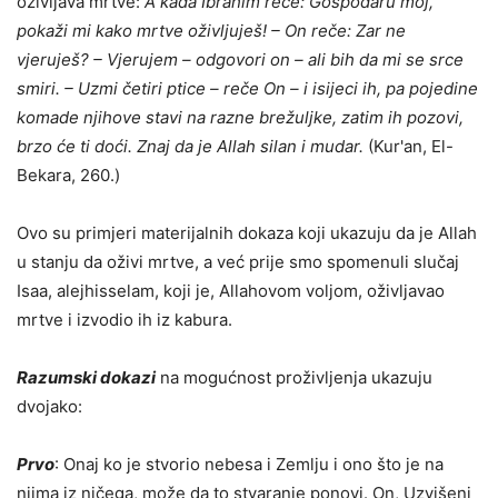
oživljava mrtve:
A kada Ibrahim reče: Gospodaru moj,
pokaži mi kako mrtve oživljuješ! – On reče: Zar ne
vjeruješ? – Vjerujem – odgovori on – ali bih da mi se srce
smiri. – Uzmi četiri ptice – reče On – i isijeci ih, pa pojedine
komade njihove stavi na razne brežuljke, zatim ih pozovi,
brzo će ti doći. Znaj da je Allah silan i mudar.
(Kur'an, El-
Bekara, 260.)
Ovo su primjeri materijalnih dokaza koji ukazuju da je Allah
u stanju da oživi mrtve, a već prije smo spomenuli slučaj
Isaa, alejhisselam, koji je, Allahovom voljom, oživljavao
mrtve i izvodio ih iz kabura.
Razumski dokazi
na mogućnost proživljenja ukazuju
dvojako:
Prvo
: Onaj ko je stvorio nebesa i Zemlju i ono što je na
njima iz ničega, može da to stvaranje ponovi. On, Uzvišeni