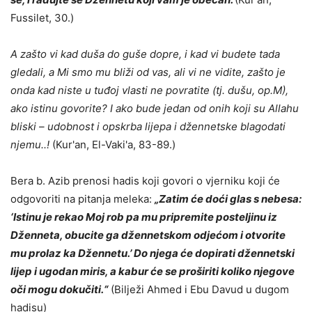
Fussilet, 30.)
A zašto vi kad duša do guše dopre, i kad vi budete tada
gledali, a Mi smo mu bliži od vas, ali vi ne vidite, zašto je
onda kad niste u tuđoj vlasti ne povratite (tj. dušu, op.M),
ako istinu govorite? I ako bude jedan od onih koji su Allahu
bliski – udobnost i opskrba lijepa i džennetske blagodati
njemu..!
(Kur'an, El-Vaki'a, 83-89.)
Bera b. Azib prenosi hadis koji govori o vjerniku koji će
odgovoriti na pitanja meleka:
„Zatim će doći glas s nebesa:
‘Istinu je rekao Moj rob pa mu pripremite posteljinu iz
Dženneta, obucite ga džennetskom odjećom i otvorite
mu prolaz ka Džennetu.’ Do njega će dopirati džennetski
lijep i ugodan miris, a kabur će se proširiti koliko njegove
oči mogu dokučiti.“
(Bilježi Ahmed i Ebu Davud u dugom
hadisu)