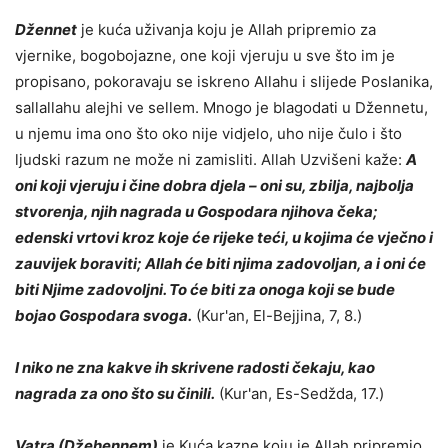
Džennet
je kuća uživanja koju je Allah pripremio za
vjernike, bogobojazne, one koji vjeruju u sve što im je
propisano, pokoravaju se iskreno Allahu i slijede Poslanika,
sallallahu alejhi ve sellem. Mnogo je blagodati u Džennetu,
u njemu ima ono što oko nije vidjelo, uho nije čulo i što
ljudski razum ne može ni zamisliti. Allah Uzvišeni kaže:
A
oni koji vjeruju i čine dobra djela – oni su, zbilja, najbolja
stvorenja, njih nagrada u Gospodara njihova čeka;
edenski vrtovi kroz koje će rijeke teći, u kojima će vječno i
zauvijek boraviti; Allah će biti njima zadovoljan, a i oni će
biti Njime zadovoljni. To će biti za onoga koji se bude
bojao Gospodara svoga.
(Kur'an, El-Bejjina, 7, 8.)
I niko ne zna kakve ih skrivene radosti čekaju, kao
nagrada za ono što su činili.
(Kur'an, Es-Sedžda, 17.)
Vatra (Džehennem)
je Kuća kazne koju je Allah pripremio