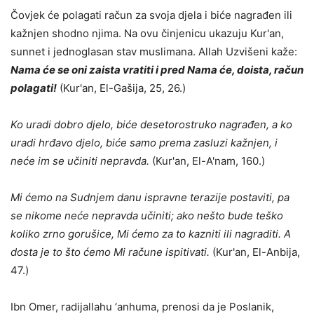
Čovjek će polagati račun za svoja djela i biće nagrađen ili
kažnjen shodno njima. Na ovu činjenicu ukazuju Kur'an,
sunnet i jednoglasan stav muslimana. Allah Uzvišeni kaže:
Nama će se oni zaista vratiti i pred Nama će, doista, račun
polagati!
(Kur'an, El-Gašija, 25, 26.)
Ko uradi dobro djelo, biće desetorostruko nagrađen, a ko
uradi hrđavo djelo, biće samo prema zasluzi kažnjen, i
neće im se učiniti nepravda.
(Kur'an, El-A'nam, 160.)
Mi ćemo na Sudnjem danu ispravne terazije postaviti, pa
se nikome neće nepravda učiniti; ako nešto bude teško
koliko zrno gorušice, Mi ćemo za to kazniti ili nagraditi. A
dosta je to što ćemo Mi račune ispitivati.
(Kur'an, El-Anbija,
47.)
Ibn Omer, radijallahu ‘anhuma, prenosi da je Poslanik,