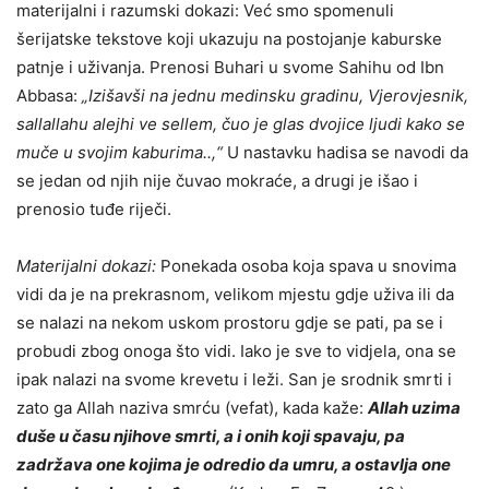
materijalni i razumski dokazi: Već smo spomenuli
šerijatske tekstove koji ukazuju na postojanje kaburske
patnje i uživanja. Prenosi Buhari u svome Sahihu od Ibn
Abbasa:
„Izišavši na jednu medinsku gradinu, Vjerovjesnik,
sallallahu alejhi ve sellem, čuo je glas dvojice ljudi kako se
muče u svojim kaburima..,“
U nastavku hadisa se navodi da
se jedan od njih nije čuvao mokraće, a drugi je išao i
prenosio tuđe riječi.
Materijalni dokazi:
Ponekada osoba koja spava u snovima
vidi da je na prekrasnom, velikom mjestu gdje uživa ili da
se nalazi na nekom uskom prostoru gdje se pati, pa se i
probudi zbog onoga što vidi. Iako je sve to vidjela, ona se
ipak nalazi na svome krevetu i leži. San je srodnik smrti i
zato ga Allah naziva smrću (vefat), kada kaže:
Allah uzima
duše u času njihove smrti, a i onih koji spavaju, pa
zadržava one kojima je odredio da umru, a ostavlja one