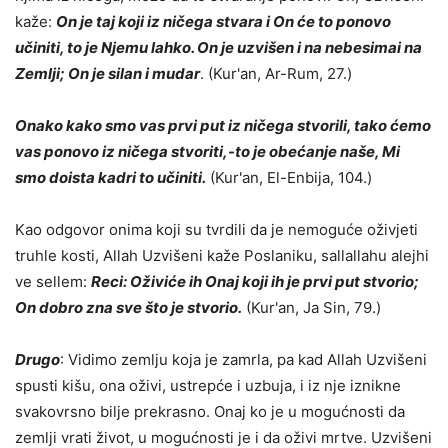
kaže:
On je taj koji iz ničega stvara i On će to ponovo
učiniti, to je Njemu lahko. On je uzvišen i na nebesimai na
Zemlji; On je silan i mudar
. (Kur'an, Ar-Rum, 27.)
Onako kako smo vas prvi put iz ničega stvorili, tako ćemo
vas ponovo iz ničega stvoriti,-to je obećanje naše, Mi
smo doista kadri to učiniti.
(Kur'an, El-Enbija, 104.)
Kao odgovor onima koji su tvrdili da je nemoguće oživjeti
truhle kosti, Allah Uzvišeni kaže Poslaniku, sallallahu alejhi
ve sellem:
Reci: Oživiće ih Onaj koji ih je prvi put stvorio;
On dobro zna sve što je stvorio.
(Kur'an, Ja Sin, 79.)
Drugo
: Vidimo zemlju koja je zamrla, pa kad Allah Uzvišeni
spusti kišu, ona oživi, ustrepće i uzbuja, i iz nje iznikne
svakovrsno bilje prekrasno. Onaj ko je u mogućnosti da
zemlji vrati život, u mogućnosti je i da oživi mrtve. Uzvišeni