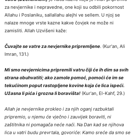
za nevjernike i nepravedne, one koji su odbili pokornost
Allahu i Poslaniku, sallallahu alejhi ve sellem. U njoj se
nalaze mnoge vrste kazne kakve čovjek ne može ni
zamisliti. Allah Uzvišeni kaže:
Čuvajte se vatre za nevjernike pripremljene
. (Kur'an, Ali
Imran, 131.)
Mi smo nevjernicima pripremili vatru čiji će ih dim sa svih
strana obuhvatiti; ako zamole pomoć, pomoći će im se
tekućinom poput rastopljene kovine koja će lica ispeći.
Užasna li pića i grozna li boravišta!
(Kur'an, El-Kahf, 29.)
Allah je nevjernike prokleo i za njih oganj razbuktali
pripremio, u njemu će vječno i zauvijek boraviti, ni
zaštitnika ni pomagača neće naći. Na Dan kad se njihova
lica u vatri budu prevrtala, govoriće: Kamo sreće da smo se