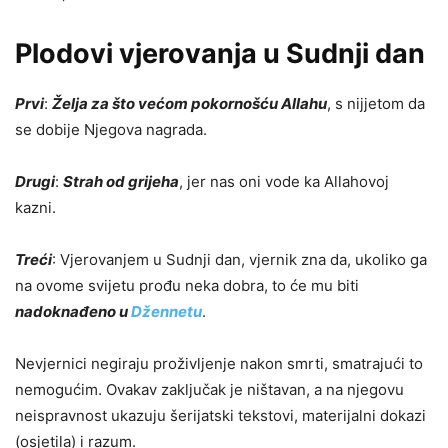
Plodovi vjerovanja u Sudnji dan
Prvi
:
Želja za što većom pokornošću Allahu
, s nijjetom da
se dobije Njegova nagrada.
Drugi
:
Strah od grijeha
, jer nas oni vode ka Allahovoj
kazni.
Treći
: Vjerovanjem u Sudnji dan, vjernik zna da, ukoliko ga
na ovome svijetu prođu neka dobra, to će mu biti
nadoknađeno u
Džennetu
.
Nevjernici negiraju proživljenje nakon smrti, smatrajući to
nemogućim. Ovakav zaključak je ništavan, a na njegovu
neispravnost ukazuju šerijatski tekstovi, materijalni dokazi
(osjetila) i razum.