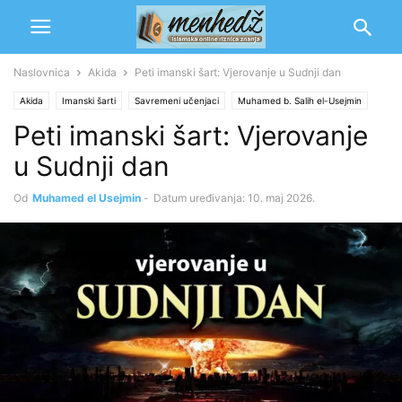
Naslovnica
Akida
Peti imanski šart: Vjerovanje u Sudnji dan
Akida
Imanski šarti
Savremeni učenjaci
Muhamed b. Salih el-Usejmin
Peti imanski šart: Vjerovanje
u Sudnji dan
Od
Muhamed el Usejmin
-
Datum uređivanja: 10. maj 2026.