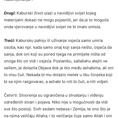
Drugi
:
Kaburski život ulazi u nevidljivi svijet kojeg
materijalni dokazi ne mogu pojasniti, jer da je to moguće
onda vjerovanje u nevidljivi svijet ne bi imalo smisla.
Treći
:
Kabursku patnju ili uživanje osjeća samo umrla
osoba, kao npr. kada samo onaj koji sanja nešto, osjeća da
sanja, dok oni koji su pored njega ne primijete ništa od
onoga što on vidi i osjeća. Poslaniku, sallallahu alejhi ve
sellem, je dolazila Objava dok je bio među ashabima, ali oni
to nisu čuli. Nekada bi mu dolazio melek u liku čovjeka koji
bi sa njim razgovarao, a ashabi to niti bi čuli, a niti vidjeli.
Četvrti: Stvorenja su ograničena u shvatanju i viđenju
određenih stvari i pojava. Niko nije u mogućnosti da vidi
sve što postoji. Svih sedam nebesa i Zemlja, te ono što je
na njima veličaju Allaha, i to veličanje čuje samo Allah i oni