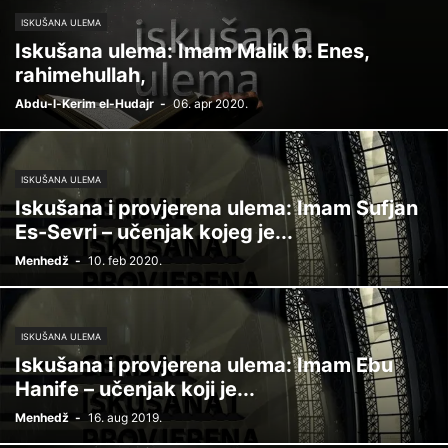
ISKUŠANA ULEMA
Iskušana ulema: Imam Malik b. Enes,
rahimehullah,
Abdu-l-Kerim el-Hudajr
-
06. apr 2020.
ISKUŠANA ULEMA
Iskušana i provjerena ulema: Imam Sufjan
Es-Sevri – učenjak kojeg je...
Menhedž
-
10. feb 2020.
ISKUŠANA ULEMA
Iskušana i provjerena ulema: Imam Ebu
Hanife – učenjak koji je...
Menhedž
-
16. aug 2019.