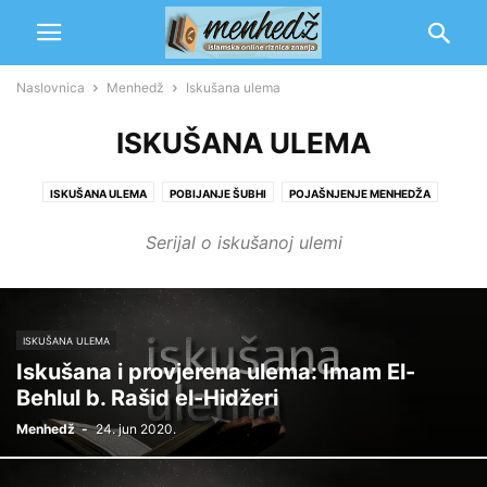
Naslovnica
Menhedž
Iskušana ulema
ISKUŠANA ULEMA
ISKUŠANA ULEMA
POBIJANJE ŠUBHI
POJAŠNJENJE MENHEDŽA
SLIJEĐENJE SELEFA
Serijal o iskušanoj ulemi
ISKUŠANA ULEMA
Iskušana i provjerena ulema: Imam El-
Behlul b. Rašid el-Hidžeri
Menhedž
-
24. jun 2020.