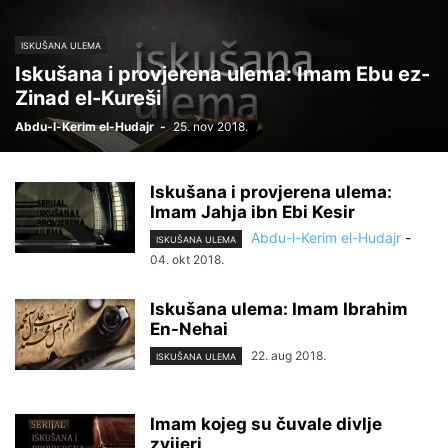
ISKUŠANA ULEMA
Iskušana i provjerena ulema: Imam Ebu ez-
Zinad el-Kureši
Abdu-l-Kerim el-Hudajr
-
25. nov 2018.
Iskušana i provjerena ulema:
Imam Jahja ibn Ebi Kesir
Abdu-l-Kerim el-Hudajr
-
ISKUŠANA ULEMA
04. okt 2018.
Iskušana ulema: Imam Ibrahim
En-Nehai
22. aug 2018.
ISKUŠANA ULEMA
Imam kojeg su čuvale divlje
zvijeri