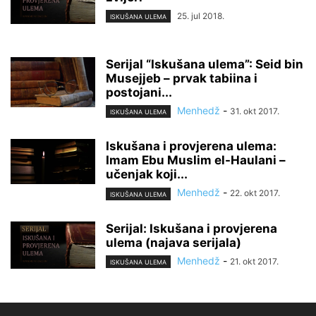
25. jul 2018.
ISKUŠANA ULEMA
Serijal “Iskušana ulema”: Seid bin
Musejjeb – prvak tabiina i
postojani...
Menhedž
-
31. okt 2017.
ISKUŠANA ULEMA
Iskušana i provjerena ulema:
Imam Ebu Muslim el-Haulani –
učenjak koji...
Menhedž
-
22. okt 2017.
ISKUŠANA ULEMA
Serijal: Iskušana i provjerena
ulema (najava serijala)
Menhedž
-
21. okt 2017.
ISKUŠANA ULEMA