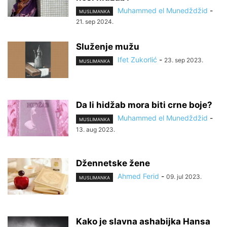
Muhammed el Munedždžid
-
MUSLIMANKA
21. sep 2024.
Služenje mužu
Ifet Zukorlić
-
23. sep 2023.
MUSLIMANKA
Da li hidžab mora biti crne boje?
Muhammed el Munedždžid
-
MUSLIMANKA
13. aug 2023.
Džennetske žene
Ahmed Ferid
-
09. jul 2023.
MUSLIMANKA
Kako je slavna ashabijka Hansa