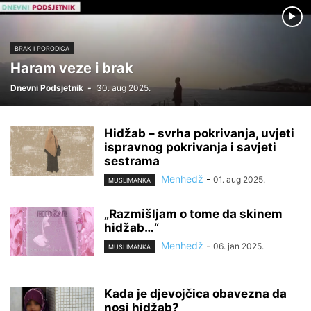
BRAK I PORODICA
Haram veze i brak
Dnevni Podsjetnik
-
30. aug 2025.
Hidžab – svrha pokrivanja, uvjeti
ispravnog pokrivanja i savjeti
sestrama
Menhedž
-
01. aug 2025.
MUSLIMANKA
„Razmišljam o tome da skinem
hidžab…“
Menhedž
-
06. jan 2025.
MUSLIMANKA
Kada je djevojčica obavezna da
nosi hidžab?