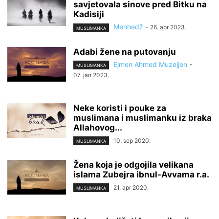
savjetovala sinove pred Bitku na
Kadisiji
Menhedž
-
26. apr 2023.
MUSLIMANKA
Adabi žene na putovanju
Ejmen Ahmed Muzejjen
-
MUSLIMANKA
07. jan 2023.
Neke koristi i pouke za
muslimana i muslimanku iz braka
Allahovog...
10. sep 2020.
MUSLIMANKA
Žena koja je odgojila velikana
islama Zubejra ibnul-Avvama r.a.
21. apr 2020.
MUSLIMANKA