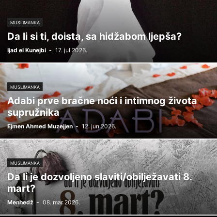
MUSLIMANKA
Da li si ti, doista, sa hidžabom ljepša?
Ijad el Kunejbi
-
17. jul 2026.
MUSLIMANKA
Adabi prve bračne noći i intimnog života
supružnika
Ejmen Ahmed Muzejjen
-
12. jun 2026.
MUSLIMANKA
Da li je dozvoljeno slaviti/obilježavati 8.
mart?
Menhedž
-
08. mar 2026.