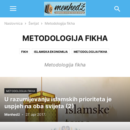
Naslovnica
Šerijat
Metodologija fikha
METODOLOGIJA FIKHA
FIKH
ISLAMSKA EKONOMIJA
METODOLOGIJA FIKHA
MEZHEBI I IMAMI
SAVREMENA PITANJA
Metodologija fikha
METODOLOGIJA FIKHA
U razumijevanju islamskih prioriteta je
uspjeh na oba svijeta (2)
Menhedž
-
27. apr 2017.