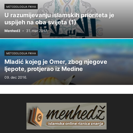
METODOLOGIJA FIKHA
U razumijevanju islamskih prioriteta je
uspijeh na oba svijeta (1)
Menhedž
-
31. mar 2017.
METODOLOGIJA FIKHA
Mladić kojeg je Omer, zbog njegove
ljepote, protjerao iz Medine
09. dec 2016.