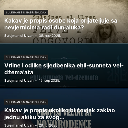
SULEJMAN BIN NASIR EL-ULVAN
Kakav je propis osobe koja prijateljuje sa
nevjernicima radi dunjaluka?
Sulejman el Ulvan
-
05. nov 2025.
SULEJMAN BIN NASIR EL-ULVAN
Vrline i odlike sljedbenika ehli-sunneta vel-
džema’ata
Sulejman el Ulvan
-
15. sep 2025.
SULEJMAN BIN NASIR EL-ULVAN
Kakav je propis ukoliko bi čovjek zaklao
jednu akiku za svog...
Sulejman el Ulvan
-
29. jul 2025.