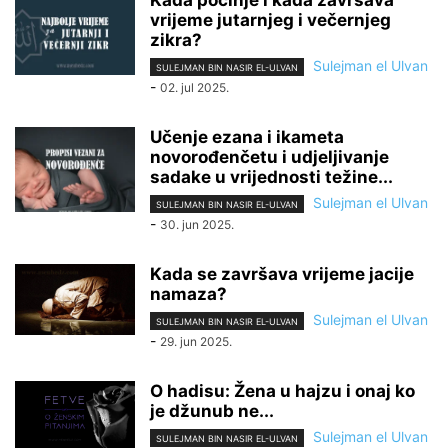
vrijeme jutarnjeg i večernjeg
zikra?
Sulejman el Ulvan
SULEJMAN BIN NASIR EL-ULVAN
-
02. jul 2025.
Učenje ezana i ikameta
novorođenčetu i udjeljivanje
sadake u vrijednosti težine...
Sulejman el Ulvan
SULEJMAN BIN NASIR EL-ULVAN
-
30. jun 2025.
Kada se završava vrijeme jacije
namaza?
Sulejman el Ulvan
SULEJMAN BIN NASIR EL-ULVAN
-
29. jun 2025.
O hadisu: Žena u hajzu i onaj ko
je džunub ne...
Sulejman el Ulvan
SULEJMAN BIN NASIR EL-ULVAN