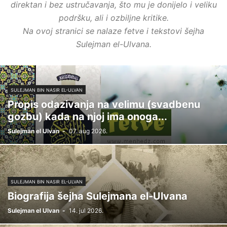
direktan i bez ustručavanja, što mu je donijelo i veliku
podršku, ali i ozbiljne kritike.
Na ovoj stranici se nalaze fetve i tekstovi šejha
Sulejman el-Ulvana.
SULEJMAN BIN NASIR EL-ULVAN
Propis odazivanja na velimu (svadbenu
gozbu) kada na njoj ima onoga...
Sulejman el Ulvan
-
07. aug 2026.
SULEJMAN BIN NASIR EL-ULVAN
Biografija šejha Sulejmana el-Ulvana
Sulejman el Ulvan
-
14. jul 2026.