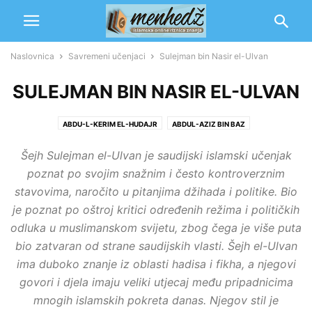
Naslovnica
Savremeni učenjaci
Sulejman bin Nasir el-Ulvan
SULEJMAN BIN NASIR EL-ULVAN
ABDU-L-KERIM EL-HUDAJR
ABDUL-AZIZ BIN BAZ
ABDUL-AZIZ MERZUK ET-TARIFI
ABDUL-AZIZ RADŽIHI
Šejh Sulejman el-Ulvan je saudijski islamski učenjak
ABDUL-KADIR EL-ARNAUT
ABDULLAH EL-GUNEJMAN
poznat po svojim snažnim i često kontroverznim
ABDULLAH IBN DŽIBRIN
ABDUR-RAHMAN BIN NASIR SA'DI
ALI EL-HUDAJR
stavovima, naročito u pitanjima džihada i politike. Bio
EBU BEKR DŽABIR EL-DŽEZAIRI
EBU ISHAK EL HUVEJNI
je poznat po oštroj kritici određenih režima i političkih
EBU MUHAMMED EL-MAKDISI
MUHAMED B. SALIH EL-USEJMIN
odluka u muslimanskom svijetu, zbog čega je više puta
MUHAMMED B. SALIH EL-MUNEDŽDŽID
MUHAMMED EL-EMIN EŠ-ŠENKITI
bio zatvaran od strane saudijskih vlasti. Šejh el-Ulvan
NASIR B. HAMD EL-FEHD
OMER EL-MUKBIL
SALIH EL-FEVZAN
ima duboko znanje iz oblasti hadisa i fikha, a njegovi
STALNA KOMISIJA ZA FETVE
SULEJMAN BIN NASIR EL-ULVAN
govori i djela imaju veliki utjecaj među pripadnicima
SULEJMAN OMER EL-EŠKAR
mnogih islamskih pokreta danas. Njegov stil je