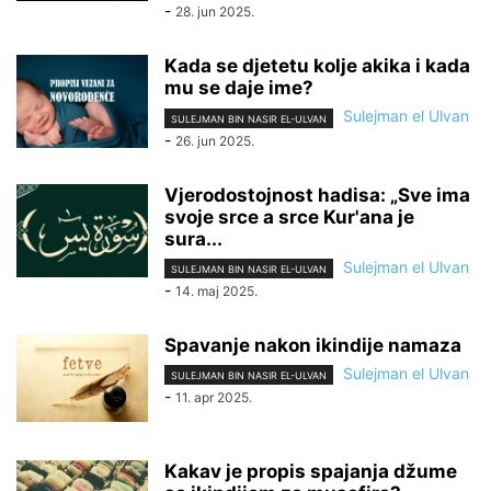
-
28. jun 2025.
Kada se djetetu kolje akika i kada
mu se daje ime?
Sulejman el Ulvan
SULEJMAN BIN NASIR EL-ULVAN
-
26. jun 2025.
Vjerodostojnost hadisa: „Sve ima
svoje srce a srce Kur'ana je
sura...
Sulejman el Ulvan
SULEJMAN BIN NASIR EL-ULVAN
-
14. maj 2025.
Spavanje nakon ikindije namaza
Sulejman el Ulvan
SULEJMAN BIN NASIR EL-ULVAN
-
11. apr 2025.
Kakav je propis spajanja džume