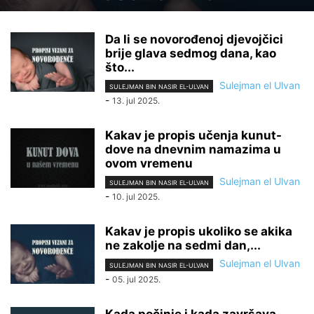
Da li se novorođenoj djevojčici
brije glava sedmog dana, kao
što...
Sulejman el Ulvan
SULEJMAN BIN NASIR EL-ULVAN
-
13. jul 2025.
Kakav je propis učenja kunut-
dove na dnevnim namazima u
ovom vremenu
Sulejman el Ulvan
SULEJMAN BIN NASIR EL-ULVAN
-
10. jul 2025.
Kakav je propis ukoliko se akika
ne zakolje na sedmi dan,...
Sulejman el Ulvan
SULEJMAN BIN NASIR EL-ULVAN
-
05. jul 2025.
Kada počinje i kada završava