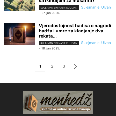
sa ikindijom za musafira?
Sulejman el Ulvan
SULEJMAN BIN NASIR EL-ULVAN
-
27. jan 2025.
Vjerodostojnost hadisa o nagradi
hadža i umre za klanjanje dva
rekata...
Sulejman el Ulvan
SULEJMAN BIN NASIR EL-ULVAN
-
18. jan 2025.
1
2
3