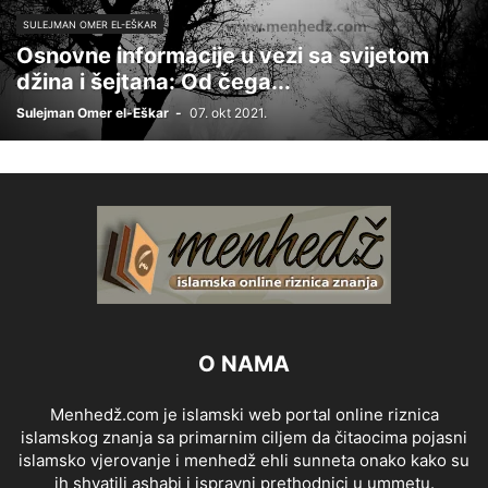
SULEJMAN OMER EL-EŠKAR
Osnovne informacije u vezi sa svijetom
džina i šejtana: Od čega...
Sulejman Omer el-Eškar
-
07. okt 2021.
O NAMA
Menhedž.com je islamski web portal online riznica
islamskog znanja sa primarnim ciljem da čitaocima pojasni
islamsko vjerovanje i menhedž ehli sunneta onako kako su
ih shvatili ashabi i ispravni prethodnici u ummetu.