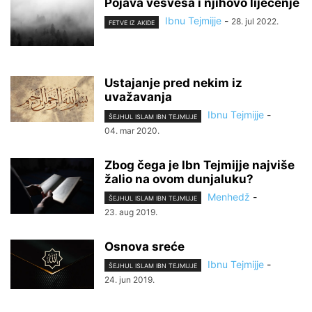
Pojava vesvesa i njihovo liječenje
Ibnu Tejmijje
-
28. jul 2022.
FETVE IZ AKIDE
Ustajanje pred nekim iz
uvažavanja
Ibnu Tejmijje
-
ŠEJHUL ISLAM IBN TEJMIJJE
04. mar 2020.
Zbog čega je Ibn Tejmijje najviše
žalio na ovom dunjaluku?
Menhedž
-
ŠEJHUL ISLAM IBN TEJMIJJE
23. aug 2019.
Osnova sreće
Ibnu Tejmijje
-
ŠEJHUL ISLAM IBN TEJMIJJE
24. jun 2019.