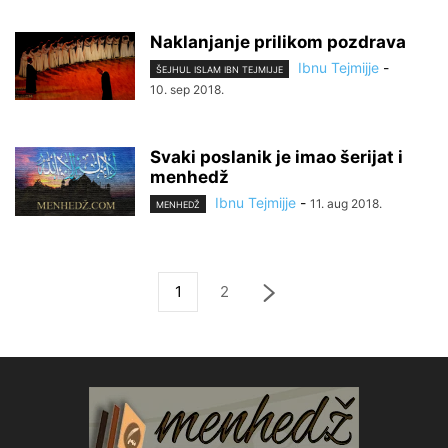
Naklanjanje prilikom pozdrava
Ibnu Tejmijje
-
ŠEJHUL ISLAM IBN TEJMIJJE
10. sep 2018.
Svaki poslanik je imao šerijat i
menhedž
Ibnu Tejmijje
-
11. aug 2018.
MENHEDŽ
1
2