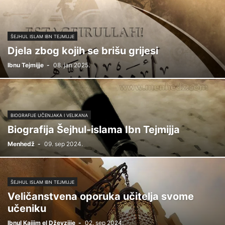
ŠEJHUL ISLAM IBN TEJMIJJE
Djela zbog kojih se brišu grijesi
Ibnu Tejmijje
-
08. jan 2025.
BIOGRAFIJE UČENJAKA I VELIKANA
Biografija Šejhul-islama Ibn Tejmijja
Menhedž
-
09. sep 2024.
ŠEJHUL ISLAM IBN TEJMIJJE
Veličanstvena oporuka učitelja svome
učeniku
Ibnul Kajjim el Dževzijje
-
02. sep 2024.