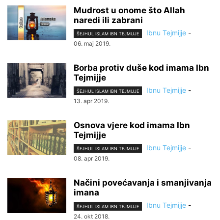
Mudrost u onome što Allah
naredi ili zabrani
Ibnu Tejmijje
-
ŠEJHUL ISLAM IBN TEJMIJJE
06. maj 2019.
Borba protiv duše kod imama Ibn
Tejmijje
Ibnu Tejmijje
-
ŠEJHUL ISLAM IBN TEJMIJJE
13. apr 2019.
Osnova vjere kod imama Ibn
Tejmijje
Ibnu Tejmijje
-
ŠEJHUL ISLAM IBN TEJMIJJE
08. apr 2019.
Načini povećavanja i smanjivanja
imana
Ibnu Tejmijje
-
ŠEJHUL ISLAM IBN TEJMIJJE
24. okt 2018.