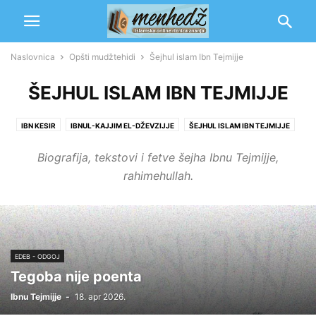
Naslovnica
Opšti mudžtehidi
Šejhul islam Ibn Tejmijje
ŠEJHUL ISLAM IBN TEJMIJJE
IBN KESIR
IBNUL-KAJJIM EL-DŽEVZIJJE
ŠEJHUL ISLAM IBN TEJMIJJE
Biografija, tekstovi i fetve šejha Ibnu Tejmijje,
rahimehullah.
EDEB - ODGOJ
Tegoba nije poenta
Ibnu Tejmijje
-
18. apr 2026.