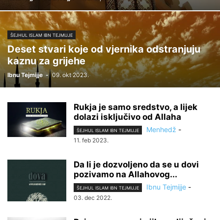
ŠEJHUL ISLAM IBN TEJMIJJE
Deset stvari koje od vjernika odstranjuju
kaznu za grijehe
Ibnu Tejmijje
-
09. okt 2023.
Rukja je samo sredstvo, a lijek
dolazi isključivo od Allaha
Menhedž
-
ŠEJHUL ISLAM IBN TEJMIJJE
11. feb 2023.
Da li je dozvoljeno da se u dovi
pozivamo na Allahovog...
Ibnu Tejmijje
-
ŠEJHUL ISLAM IBN TEJMIJJE
03. dec 2022.