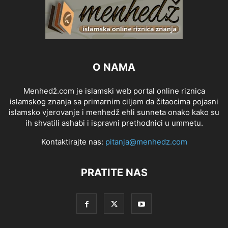
O NAMA
Menhedž.com je islamski web portal online riznica
islamskog znanja sa primarnim ciljem da čitaocima pojasni
islamsko vjerovanje i menhedž ehli sunneta onako kako su
ih shvatili ashabi i ispravni prethodnici u ummetu.
Kontaktirajte nas:
pitanja@menhedz.com
PRATITE NAS