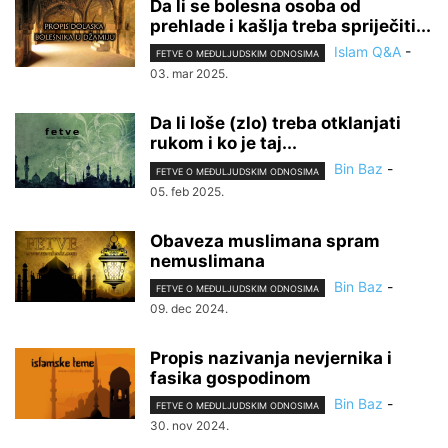
Da li se bolesna osoba od
prehlade i kašlja treba spriječiti...
Islam Q&A
-
FETVE O MEĐULJUDSKIM ODNOSIMA
03. mar 2025.
Da li loše (zlo) treba otklanjati
rukom i ko je taj...
Bin Baz
-
FETVE O MEĐULJUDSKIM ODNOSIMA
05. feb 2025.
Obaveza muslimana spram
nemuslimana
Bin Baz
-
FETVE O MEĐULJUDSKIM ODNOSIMA
09. dec 2024.
Propis nazivanja nevjernika i
fasika gospodinom
Bin Baz
-
FETVE O MEĐULJUDSKIM ODNOSIMA
30. nov 2024.