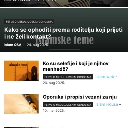
FETVE O MEĐULJUDSKIM ODNOSIMA
Kako se ophoditi prema roditelju koji prijeti
i ne želi kontakt?
Islam Q&A
-
24. aug 2025.
Ko su selefije i koji je njihov
menhedž?
Islam web
-
FETVE O MEĐULJUDSKIM ODNOSIMA
20. aug 2025.
Oporuka i propisi vezani za nju
Islam House
-
FETVE O MEĐULJUDSKIM ODNOSIMA
10. mar 2025.