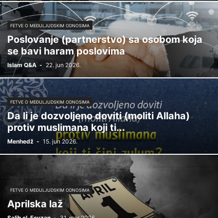
FETVE O MEĐULJUDSKIM ODNOSIMA
Poslovanje (partnerstvo) sa osobom koja
se bavi haram poslovima
Islam Q&A
-
22. jun 2026.
FETVE O MEĐULJUDSKIM ODNOSIMA
Da li je dozvoljeno doviti (moliti Allaha)
protiv muslimana koji ti...
Menhedž
-
15. jun 2026.
FETVE O MEĐULJUDSKIM ODNOSIMA
Aprilska laž
Salih el-Fevzan
-
31. mar 2026.