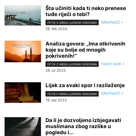
Šta učiniti kada ti neko prenese
tuđe riječi o tebi?
Menhedž
-
FETVE O MEĐULJUDSKIM ODNOSIMA
28. feb 2024.
Analiza govora: „Ima otkrivenih
koje su bolje od mnogih
pokrivenih!“
Islam web
-
FETVE O MEĐULJUDSKIM ODNOSIMA
28. jul 2023.
Lijek za svaki spor i razilaženje
Menhedž
-
FETVE O MEĐULJUDSKIM ODNOSIMA
18. apr 2023.
Da li je dozvoljeno izbjegavati
muslimana zbog razlike u
pogledu i...