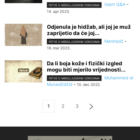
Islam Q&A
-
FETVE O MEĐULJUDSKIM ODNOSIMA
14. apr 2023.
Odjenula je hidžab, ali joj je muž
zaprijetio da će joj...
Menhedž
-
FETVE O MEĐULJUDSKIM ODNOSIMA
18. mar 2023.
Da li boja kože i fizički izgled
mogu biti mjerilo vrijednosti...
Muhammed el
FETVE O MEĐULJUDSKIM ODNOSIMA
Munedždžid
-
10. dec 2022.
1
2
3