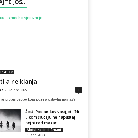
AJTE JOŠ...
 iz akide
ti a ne klanja
az
-
22. apr 2022.
0
je propis osobe koja posti a ostavlja namaz?
Šesti Poslanikov vasijjet: “Ni
u kom slučaju ne napuštaj
bojni red makar...
Abdul-Kadir el-Arnaut
11. sep 2023.