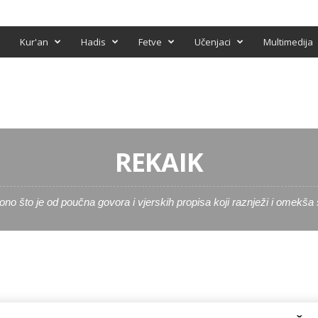
Kur'an
Hadis
Fetve
Učenjaci
Multimedija
REKAIK
ono što je od poučna govora i vjerskih propisa koji raznježi i omekša 