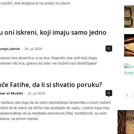
o postići, dok drugima to ne polazi za rukom.
u oni iskreni, koji imaju samo jedno
0
sejn Jakub
-
24. jul 2026.
 danas ima deset lica, a ne dva. Naprotiv, ima onih koji imaju
deset i sto lica, gotovo da više i ne možeš naći dvoličnjaka!
oče Fatihe, da li si shvatio poruku?
0
er el Mukbil
-
22. jul 2026.
 razilaze oko toga da se obim oponašanja nevjernika u ovom našem
irio do te mjere da slično nije postojalo do sada, i razlozi toga nisu
najvjerovatnije da je medijska otvorenost (čitaj: bestidnost), sa svim
NOV
dama, na prvom mjestu.