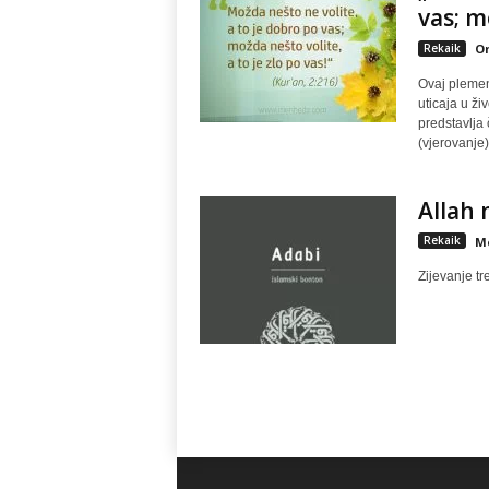
vas; m
Rekaik
Om
Ovaj plemeni
uticaja u ži
predstavlja
(vjerovanje)
Allah 
Rekaik
M
Zijevanje tr