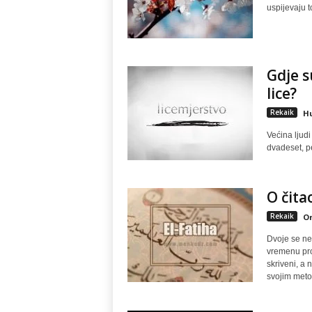
uspijevaju t
Gdje s
lice?
Rekaik
Hu
Većina ljudi
dvadeset, pe
O čita
Rekaik
Om
Dvoje se ne
vremenu proš
skriveni, a 
svojim meto