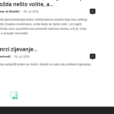
ožda nešto volite, a...
0
er el Mukbil
-
08. jul 2026.
ti ajet predstavlja jedno veličanstveno pravilo koje ima velikog
votu čovjeka muslimana, onda kada se njime vodi, i on (ajet)
 čvrstu vezu sa jednim od osnovnih ruknova imana, a to je: iman
 u el-kada' vel-kader.
mrzi zijevanje…
0
enhedž
-
06. jul 2026.
eba spriječiti koliko se može i staviti na usta ruku prilikom zijevanja.