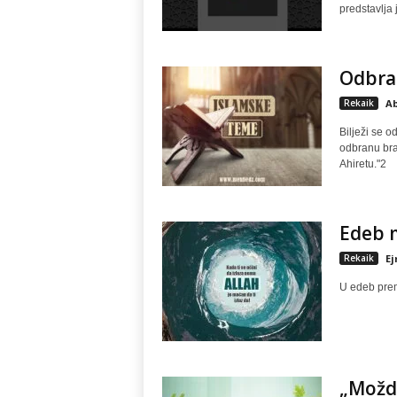
predstavlja 
Odbra
Rekaik
Ab
Bilježi se o
odbranu bra
Ahiretu."2
Edeb 
Rekaik
E
U edeb prem
„Možda