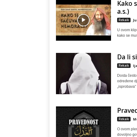
Kako s
a.s.)
Rekaik
Ju
U ovom klip
kako se mus
Da li s
Rekaik
Ij
Dosta često 
određene dje
„isprobava“ 
Prave
Rekaik
M
O ovom plem
dovoljno go