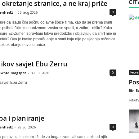
ČIT
okretanje stranice, a ne kraj priče
0
enhedž
-
05. aug 2026.
 žure da izađu čim počnu odjavne špice filma, kao da se prema smrti
m psihološkim mehanizmom: zastor se spusti, a zatim – ništa? Kako
 sure Ez-Zumer ispravljaju takvu predodžbu i objavljuju da smrt nije ni
šetak? Ovo je kratko promišljanje o smrti koja nije posljednja rečenica
tek okretanje nove stranice.
ikov savjet Ebu Zerru
0
Fetve
whid Blogspot
-
30. jul 2026.
Pos
savjet Ebu Zerru
Bin B
Kakav 
a i planiranje
0
enhedž
-
28. jul 2026.
 u potrazi za imetkom i žude za bogatstvom, ali samo neki od njih