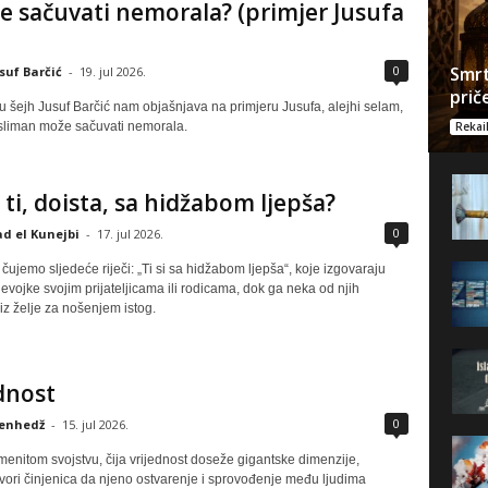
e sačuvati nemorala? (primjer Jusufa
Smrt
0
suf Barčić
-
19. jul 2026.
prič
u šejh Jusuf Barčić nam objašnjava na primjeru Jusufa, alejhi selam,
liman može sačuvati nemorala.
Rekai
i ti, doista, sa hidžabom ljepša?
0
ad el Kunejbi
-
17. jul 2026.
čujemo sljedeće riječi: „Ti si sa hidžabom ljepša“, koje izgovaraju
vojke svojim prijateljicama ili rodicama, dok ga neka od njih
iz želje za nošenjem istog.
dnost
0
enhedž
-
15. jul 2026.
enitom svojstvu, čija vrijednost doseže gigantske dimenzije,
vori činjenica da njeno ostvarenje i sprovođenje među ljudima