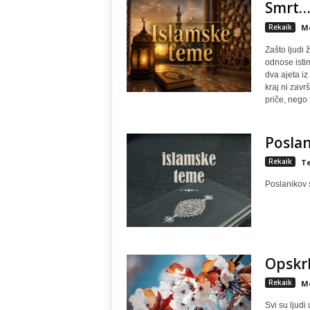
Smrt… 
Rekaik
M
Zašto ljudi
odnose isti
dva ajeta iz
kraj ni zavr
priče, nego 
Poslan
Rekaik
Te
Poslanikov 
Opskrb
Rekaik
M
Svi su ljudi