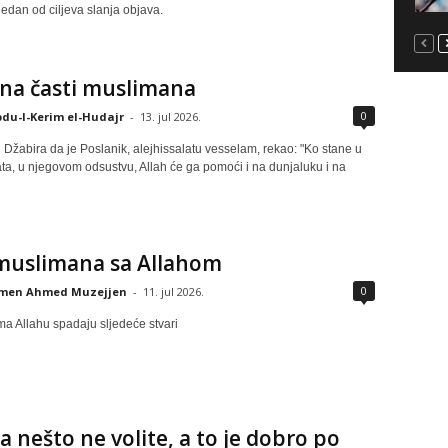
jedan od ciljeva slanja objava.
na časti muslimana
0
du-l-Kerim el-Hudajr
-
13. jul 2026.
d Džabira da je Poslanik, alejhissalatu vesselam, rekao: "Ko stane u
ta, u njegovom odsustvu, Allah će ga pomoći i na dunjaluku i na
muslimana sa Allahom
0
jmen Ahmed Muzejjen
-
11. jul 2026.
a Allahu spadaju sljedeće stvari
 nešto ne volite, a to je dobro po