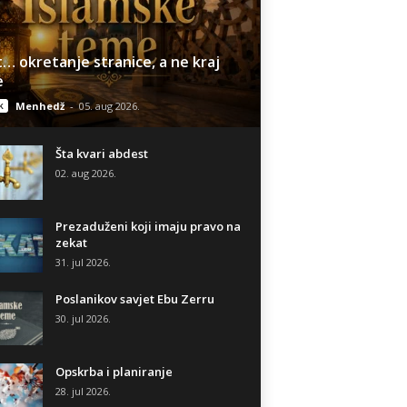
… okretanje stranice, a ne kraj
e
k
Menhedž
-
05. aug 2026.
Šta kvari abdest
02. aug 2026.
Prezaduženi koji imaju pravo na
zekat
31. jul 2026.
Poslanikov savjet Ebu Zerru
30. jul 2026.
Opskrba i planiranje
28. jul 2026.