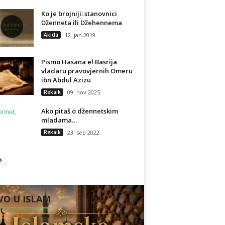
Ko je brojniji: stanovnici
Dženneta ili Džehennema
Akida
12. jan 2019.
Pismo Hasana el Basrija
vladaru pravovjernih Omeru
ibn Abdul Azizu
Rekaik
09. nov 2025.
Ako pitaš o džennetskim
mladama…
Rekaik
23. sep 2022.
O U ISLAM