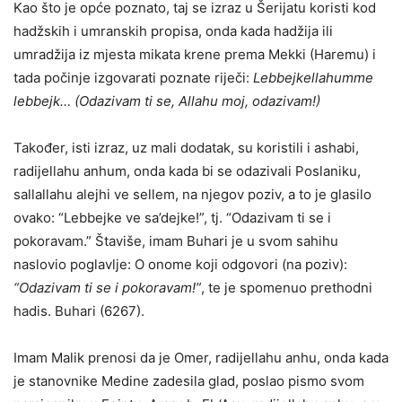
Kao što je opće poznato, taj se izraz u Šerijatu koristi kod
hadžskih i umranskih propisa, onda kada hadžija ili
umradžija iz mjesta mikata krene prema Mekki (Haremu) i
tada počinje izgovarati poznate riječi:
Lebbejkellahumme
lebbejk…
(Odazivam ti se, Allahu moj, odazivam!)
Također, isti izraz, uz mali dodatak, su koristili i ashabi,
radijellahu anhum, onda kada bi se odazivali Poslaniku,
sallallahu alejhi ve sellem, na njegov poziv, a to je glasilo
ovako: “Lebbejke ve sa’dejke!”, tj. “Odazivam ti se i
pokoravam.” Štaviše, imam Buhari je u svom sahihu
naslovio poglavlje: O onome koji odgovori (na poziv):
“Odazivam ti se i pokoravam!”
, te je spomenuo prethodni
hadis. Buhari (6267).
Imam Malik prenosi da je Omer, radijellahu anhu, onda kada
je stanovnike Medine zadesila glad, poslao pismo svom