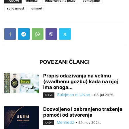
TAGOVI
lebejke
odazivanje na poziv
pomaganje
solidarnost
ummet
POVEZANI ČLANCI
Propis odazivanja na velimu
(svadbenu gozbu) kada na njoj
ima onoga...
Sulejman el Ulvan
-
06. jul 2025.
FETVE
Dozvoljeno i zabranjeno traženje
pomoći od stvorenja
Menhedž
-
24. nov 2024.
AKIDA