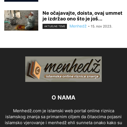
Ne očajavajte, doista, ovaj ummet
je izdržao ono što je još...
Menhedž
-
15. nov 2023.
AKTUELNE TEME
O NAMA
Menhedž.com je islamski web portal online riznica
islamskog znanja sa primarnim ciljem da čitaocima pojasni
islamsko vjerovanje i menhedž ehli sunneta onako kako su