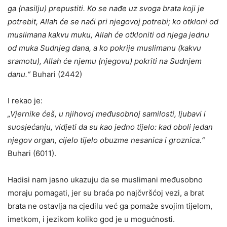
ga (nasilju) prepustiti. Ko se nađe uz svoga brata koji je
potrebit, Allah će se naći pri njegovoj potrebi; ko otkloni od
muslimana kakvu muku, Allah će otkloniti od njega jednu
od muka Sudnjeg dana, a ko pokrije muslimanu (kakvu
sramotu), Allah će njemu (njegovu) pokriti na Sudnjem
danu.“
Buhari (2442)
I rekao je:
„Vjernike ćeš, u njihovoj međusobnoj samilosti, ljubavi i
suosjećanju, vidjeti da su kao jedno tijelo: kad oboli jedan
njegov organ, cijelo tijelo obuzme nesanica i groznica.“
Buhari (6011).
Hadisi nam jasno ukazuju da se muslimani međusobno
moraju pomagati, jer su braća po najčvršćoj vezi, a brat
brata ne ostavlja na cjedilu već ga pomaže svojim tijelom,
imetkom, i jezikom koliko god je u mogućnosti.