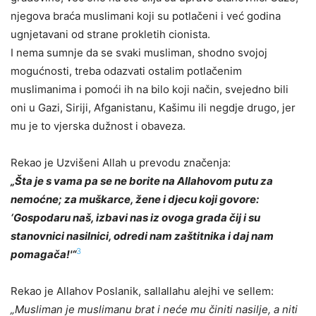
njegova braća muslimani koji su potlačeni i već godina
ugnjetavani od strane prokletih cionista.
I nema sumnje da se svaki musliman, shodno svojoj
mogućnosti, treba odazvati ostalim potlačenim
muslimanima i pomoći ih na bilo koji način, svejedno bili
oni u Gazi, Siriji, Afganistanu, Kašimu ili negdje drugo, jer
mu je to vjerska dužnost i obaveza.
Rekao je Uzvišeni Allah u prevodu značenja:
„Šta je s vama pa se ne borite na Allahovom putu za
nemoćne; za muškarce, žene i djecu koji govore:
‘Gospodaru naš, izbavi nas iz ovoga grada čij i su
stanovnici nasilnici, odredi nam zaštitnika i daj nam
3
pomagača!'“
Rekao je Allahov Poslanik, sallallahu alejhi ve sellem:
„Musliman je muslimanu brat i neće mu činiti nasilje, a niti