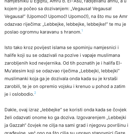
namjesniku u Egiptu, Amru b. El-‘Asu, radijellahu anhu, a u
kojem je počeo sa dozivanjem: „Vegausa! Vegausa!
Vegausa!“ (Upomoć! Upomoć! Upomoć!), na što mu se Amr
odazvao riječima: „Lebbejke, lebbejke, lebbejke!“ te mu je
1
poslao ogromnu karavanu s hranom.
Isto tako kroz povijest islama se spominju namjesnici i
halife koji su se odazivali na pozive i vapaje muslimana
zarobljenih kod nevjernika. Od tih poznatih je i halifa El-
Mu'atesim koji se odazvao riječima „Lebbejki, lebbejki“
muslimanki koja ga je dozivala onda kada su je krstaši
zarobili, te je on opremio vojsku i krenuo u pohod a zatim
2
je i oslobodio.
Dakle, ovaj izraz „
lebbejke
“ se koristi onda kada se čovjek
želi odazvati onome ko ga doziva. Izgovarenjem „Lebbejki
ja Gazzah“ čovjek ne cilja na sami grad i njegovu površinu i
građevine, već ono na što cilja su upravo stanovnici Gaze,