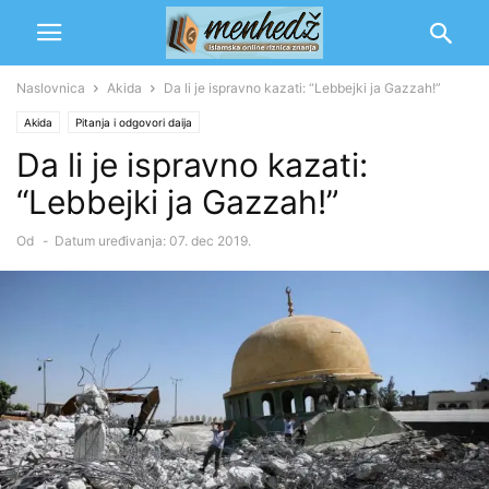
Naslovnica
Akida
Da li je ispravno kazati: “Lebbejki ja Gazzah!”
Akida
Pitanja i odgovori daija
Da li je ispravno kazati:
“Lebbejki ja Gazzah!”
Od
-
Datum uređivanja: 07. dec 2019.