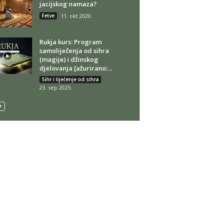
jacijskog namaza?
Fetve
11. okt 2020.
Rukja kurs: Program
samoliječenja od sihra
(magije) i džinskog
djelovanja [ažurirano:...
Sihr i liječenje od sihra
23. sep 2025.