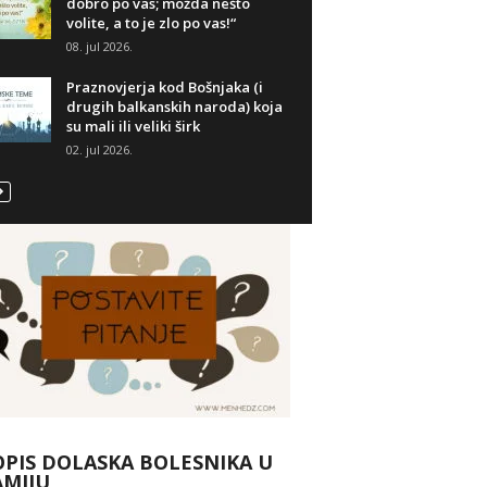
dobro po vas; možda nešto
volite, a to je zlo po vas!“
08. jul 2026.
Praznovjerja kod Bošnjaka (i
drugih balkanskih naroda) koja
su mali ili veliki širk
02. jul 2026.
PIS DOLASKA BOLESNIKA U
AMIJU