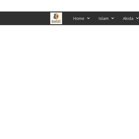
PRIJAVA / REGISTRACIJA
M
Home
Islam
Akida
e
n
h
e
d
ž