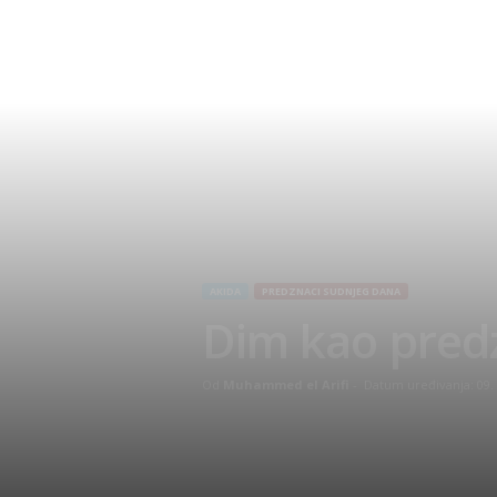
AKIDA
PREDZNACI SUDNJEG DANA
Dim kao pred
Od
Muhammed el Arifi
-
Datum uređivanja: 09. 