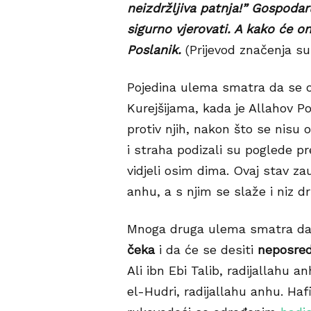
neizdržljiva patnja!” Gospoda
sigurno vjerovati. A kako će on
Poslanik.
(Prijevod značenja su
Pojedina ulema smatra da se ov
Kurejšijama, kada je Allahov Po
protiv njih, nakon što se nisu 
i straha podizali su poglede pr
vidjeli osim dima. Ovaj stav z
anhu, a s njim se slaže i niz d
Mnoga druga ulema smatra da 
čeka
i da će se desiti
neposre
Ali ibn Ebi Talib, radijallahu a
el-Hudri, radijallahu anhu. Haf