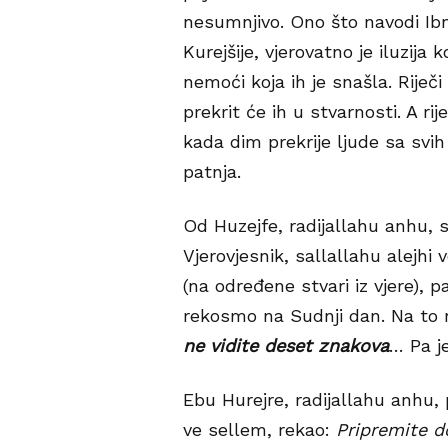
nesumnjivo. Ono što navodi Ibn
Kurejšije, vjerovatno je iluzija 
nemoći koja ih je snašla. Riječ
prekrit će ih u stvarnosti. A rij
kada dim prekrije ljude sa svih
patnja.
Od Huzejfe, radijallahu anhu, 
Vjerovjesnik, sallallahu alejhi
(na određene stvari iz vjere), 
rekosmo na Sudnji dan. Na to
ne vidite deset znakova
… Pa j
Ebu Hurejre, radijallahu anhu, p
ve sellem, rekao:
Pripremite do