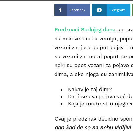
Facebook
Telegram
Predznaci Sudnjeg dana
su raz
su neki vezani za zemlju, poput
vezani za ljude poput pojave m
su vezani za moral poput rasp
neki su opet vezani za pojave 
dima, a oko njega su zanimljiva
Kakav je taj dim?
Da li se ova pojava već de
Koja je mudrost u njegovo
Ovaj je predznak decidno spom
dan kad će se na nebu vidljivi d