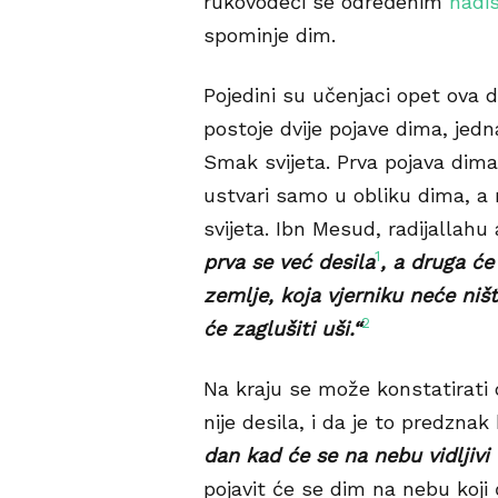
rukovodeći se određenim
hadi
spominje dim.
Pojedini su učenjaci opet ova 
postoje dvije pojave dima, jed
Smak svijeta. Prva pojava dima 
ustvari samo u obliku dima, a 
svijeta. Ibn Mesud, radijallahu
1
prva se već desila
, a druga ć
zemlje, koja vjerniku neće niš
2
će zaglušiti uši.“
Na kraju se može konstatirati d
nije desila, i da je to predznak
dan kad će se na nebu vidljivi d
pojavit će se dim na nebu koji ć