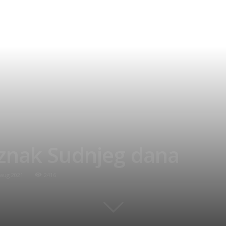
znak Sudnjeg dana
aug 2021.
2416