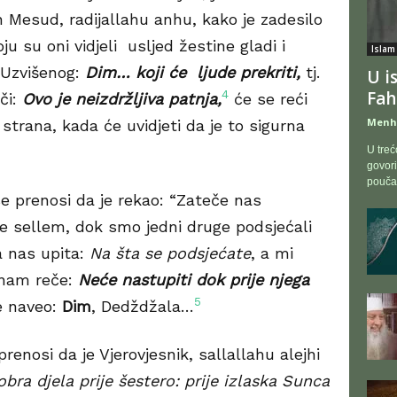
 Mesud, radijallahu anhu, kako je zadesilo
koju su oni vidjeli usljed žestine gladi i
Islam
i Uzvišenog:
Dim… koji će ljude prekriti,
tj.
U i
Fah
4
eči:
Ovo je neizdržljiva patnja,
će se reći
Menh
 strana, kada će uvidjeti da je to sigurna
U treć
govori
pouča
se prenosi da je rekao: “Zateče nas
 ve sellem, dok smo jedni druge podsjećali
pa nas upita:
Na šta se podsjećate
, a mi
 nam reče:
Neće nastupiti dok prije njega
5
e naveo:
Dim
, Dedždžala…
renosi da je Vjerovjesnik, sallallahu alejhi
bra djela prije šestero: prije izlaska Sunca