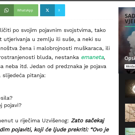
WhatsApp
X
SAD
VJE
ličiti po svojim pojavnim svojstvima, tako
 utjerivanja u zemlju ili suše, a neki su
noštva žena i malobrojnosti muškaraca, ili
rostranjenosti bluda, nestanka
emaneta
,
Opsk
sa neba itd. Jedan od predznaka je pojava
Akida
 slijedeća pitanja:
sila?
j pojavi?
enut u riječima Uzvišenog:
Zato sačekaj
im pojaviti, koji će ljude prekriti: “Ovo je