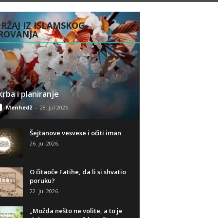
RŽAJ IZ ISLAMSKOG
ROVANJA
rba i planiranje
Menhedž
-
28. jul 2026.
Šejtanove vesvese i očiti iman
26. jul 2026.
O čitaoče Fatihe, da li si shvatio
poruku?
22. jul 2026.
„Možda nešto ne volite, a to je