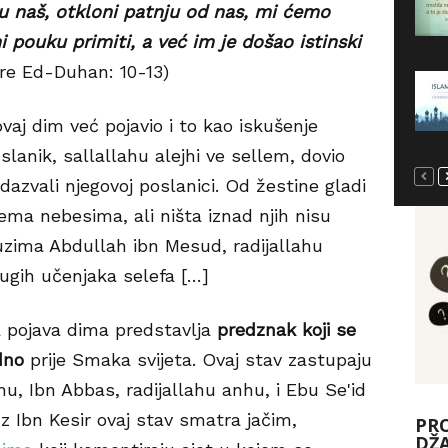
ru naš, otkloni patnju od nas, mi ćemo
i pouku primiti, a već im je došao istinski
re Ed-Duhan: 10-13)
aj dim već pojavio i to kao iskušenje
slanik, sallallahu alejhi ve sellem, dovio
odazvali njegovoj poslanici. Od žestine gladi
ema nebesima, ali ništa iznad njih nisu
auzima Abdullah ibn Mesud, radijallahu
rugih učenjaka selefa […]
pojava dima predstavlja
predznak koji se
dno
prije Smaka svijeta. Ovaj stav zastupaju
nhu, Ibn Abbas, radijallahu anhu, i Ebu Se'id
iz Ibn Kesir ovaj stav smatra jačim,
PRO
DŽ