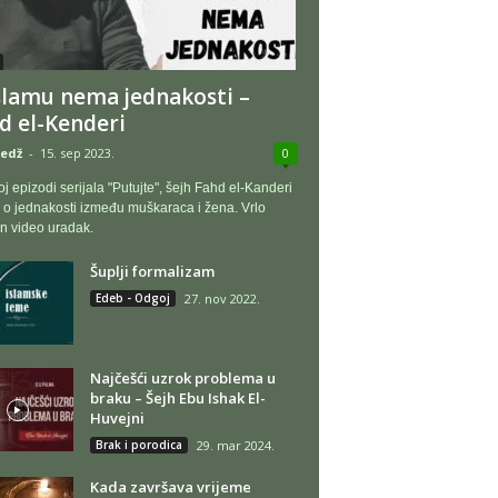
slamu nema jednakosti –
d el-Kenderi
edž
-
15. sep 2023.
0
oj epizodi serijala "Putujte", šejh Fahd el-Kanderi
 o jednakosti između muškaraca i žena. Vrlo
n video uradak.
Šuplji formalizam
Edeb - Odgoj
27. nov 2022.
Najčešći uzrok problema u
braku – Šejh Ebu Ishak El-
Huvejni
Brak i porodica
29. mar 2024.
Kada završava vrijeme