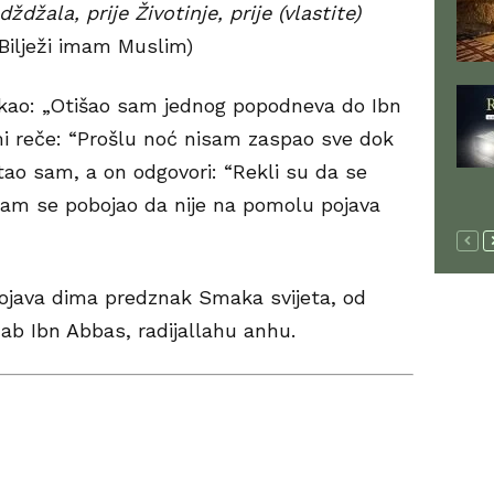
dždžala, prije Životinje, prije (vlastite)
Bilježi imam Muslim)
rekao: „Otišao sam jednog popodneva do Ibn
mi reče: “Prošlu noć nisam zaspao sve dok
tao sam, a on odgovori: “Rekli su da se
 sam se pobojao da nije na pomolu pojava
pojava dima predznak Smaka svijeta, od
ab Ibn Abbas, radijallahu anhu.