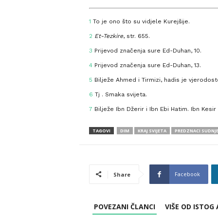
1
To je ono što su vidjele Kurejšije.
2
Et-Tezkire
, str. 655.
3
Prijevod značenja sure Ed-Duhan, 10.
4
Prijevod značenja sure Ed-Duhan, 13.
5
Bilježe Ahmed i Tirmizi, hadis je vjerodost
6
Tj . Smaka svijeta.
7
Bilježe Ibn Džerir i Ibn Ebi Hatim. Ibn Kesi
TAGOVI
DIM
KRAJ SVIJETA
PREDZNACI SUDNJ
Facebook
Share
POVEZANI ČLANCI
VIŠE OD ISTOG