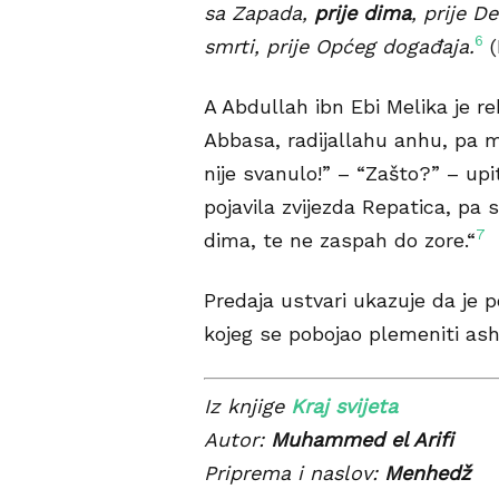
sa Zapada,
prije dima
, prije De
6
smrti, prije Općeg događaja.
(
A Abdullah ibn Ebi Melika je 
Abbasa, radijallahu anhu, pa 
nije svanulo!” – “Zašto?” – upi
pojavila zvijezda Repatica, pa
7
dima, te ne zaspah do zore.“
Predaja ustvari ukazuje da je 
kojeg se pobojao plemeniti ash
Iz knjige
Kraj svijeta
Autor:
Muhammed el Arifi
Priprema i naslov:
Menhedž