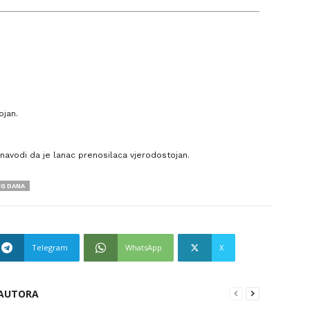
ojan.
r navodi da je lanac prenosilaca vjerodostojan.
EG DANA
Telegram
WhatsApp
X
 AUTORA