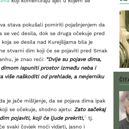
sima
koji komentiraju ajet u kojem se
dva stava pokušali pomiriti pojašnjenjem da
na se već desila, dok se druga očekuje pred
koja se desila nad Kurejšijama bila je
ne stvarni dim koji će se pojaviti pred Smak
 anhu, je znao reći:
“Dvije su pojave dima,
e dimom ispuniti prostor između neba i
ta više naškoditi od prehlade, a nevjerniku
ČITA
a je jače mišljenje, da se pojava dima ipak
 koji se očekuje, shodno ajetu:
Zato sačekaj
3
im pojaviti, koji će ljude prekriti,
tj.
e svaki čovjek moći vidjeti, jasno i