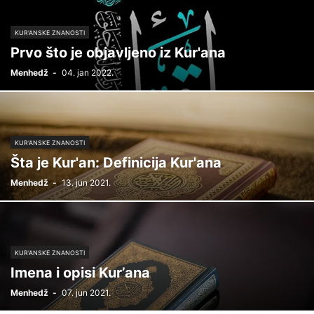
KUR'ANSKE ZNANOSTI
Prvo što je objavljeno iz Kur'ana
Menhedž
-
04. jan 2022.
KUR'ANSKE ZNANOSTI
Šta je Kur'an: Definicija Kur'ana
Menhedž
-
13. jun 2021.
KUR'ANSKE ZNANOSTI
Imena i opisi Kur’ana
Menhedž
-
07. jun 2021.