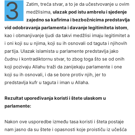
3
Zatim, treća stvar, a to je da učestvovanje u ovim
medžlisima,
ulazak pod istu ambrelu i sjedenje
zajedno sa kafirima i bezbožnicima predstavlja
vid odobravanja parlamenta i davanje legitimiteta istom
,
kao i obmanjivanje ljudi da takvi medžlisi imaju legitimitet a
i oni koji su u njima, koji su ih osnovali od taguta i njihovih
partija. Ulazak islamista u parlamente predstavlja jako
čudnu i kontradiktornu stvar, to zbog toga što se od onih
koji pozivaju Allahu traži da zanijekaju parlamente i one
koji su ih osnovali, i da se bore protiv njih, jer to
predstavlja kufr u taguta i iman u Allaha.
Rezultat upoređivanja koristi i štete ulaskom u
parlamente:
Nakon ove usporedbe između tasa koristi i šteta postaje
nam jasno da su štete i opasnosti koje proističu iz učešća