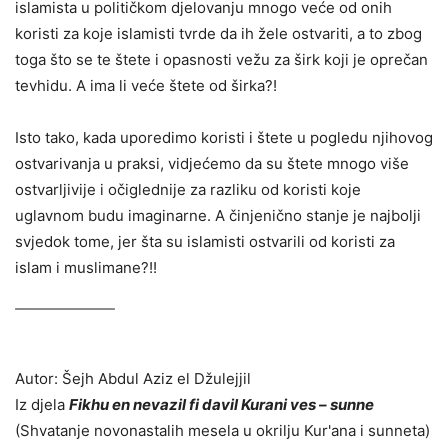
islamista u političkom djelovanju mnogo veće od onih
koristi za koje islamisti tvrde da ih žele ostvariti, a to zbog
toga što se te štete i opasnosti vežu za širk koji je oprečan
tevhidu. A ima li veće štete od širka?!
Isto tako, kada uporedimo koristi i štete u pogledu njihovog
ostvarivanja u praksi, vidjećemo da su štete mnogo više
ostvarljivije i očiglednije za razliku od koristi koje
uglavnom budu imaginarne. A činjenično stanje je najbolji
svjedok tome, jer šta su islamisti ostvarili od koristi za
islam i muslimane?!!
Autor: Šejh Abdul Aziz el Džulejjil
Iz djela
Fikhu en nevazil fi davil Kurani ves – sunne
(Shvatanje novonastalih mesela u okrilju Kur'ana i sunneta)