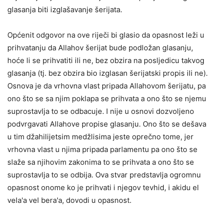
glasanja biti izglašavanje šerijata.
Općenit odgovor na ove riječi bi glasio da opasnost leži u
prihvatanju da Allahov šerijat bude podložan glasanju,
hoće li se prihvatiti ili ne, bez obzira na posljedicu takvog
glasanja (tj. bez obzira bio izglasan šerijatski propis ili ne).
Osnova je da vrhovna vlast pripada Allahovom šerijatu, pa
ono što se sa njim poklapa se prihvata a ono što se njemu
suprostavlja to se odbacuje. I nije u osnovi dozvoljeno
podvrgavati Allahove propise glasanju. Ono što se dešava
u tim džahilijetsim medžlisima jeste oprečno tome, jer
vrhovna vlast u njima pripada parlamentu pa ono što se
slaže sa njihovim zakonima to se prihvata a ono što se
suprostavlja to se odbija. Ova stvar predstavlja ogromnu
opasnost onome ko je prihvati i njegov tevhid, i akidu el
vela'a vel bera'a, dovodi u opasnost.