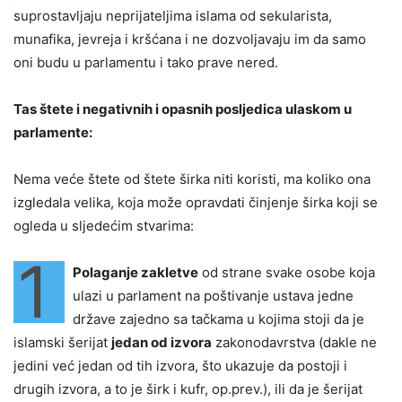
suprostavljaju neprijateljima islama od sekularista,
munafika, jevreja i kršćana i ne dozvoljavaju im da samo
oni budu u parlamentu i tako prave nered.
Tas štete i negativnih i opasnih posljedica ulaskom u
parlamente:
Nema veće štete od štete širka niti koristi, ma koliko ona
izgledala velika, koja može opravdati činjenje širka koji se
ogleda u sljedećim stvarima:
1
Polaganje zakletve
od strane svake osobe koja
ulazi u parlament na poštivanje ustava jedne
države zajedno sa tačkama u kojima stoji da je
islamski šerijat
jedan od izvora
zakonodavrstva (dakle ne
jedini već jedan od tih izvora, što ukazuje da postoji i
drugih izvora, a to je širk i kufr, op.prev.), ili da je šerijat