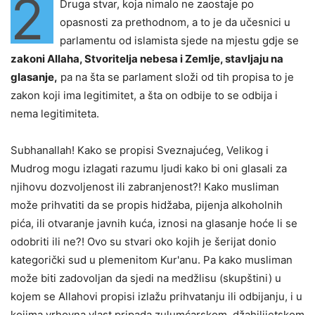
2
Druga stvar, koja nimalo ne zaostaje po
opasnosti za prethodnom, a to je da učesnici u
parlamentu od islamista sjede na mjestu gdje se
zakoni Allaha, Stvoritelja nebesa i Zemlje, stavljaju na
glasanje,
pa na šta se parlament složi od tih propisa to je
zakon koji ima legitimitet, a šta on odbije to se odbija i
nema legitimiteta.
Subhanallah! Kako se propisi Sveznajućeg, Velikog i
Mudrog mogu izlagati razumu ljudi kako bi oni glasali za
njihovu dozvoljenost ili zabranjenost?! Kako musliman
može prihvatiti da se propis hidžaba, pijenja alkoholnih
pića, ili otvaranje javnih kuća, iznosi na glasanje hoće li se
odobriti ili ne?! Ovo su stvari oko kojih je šerijat donio
kategorički sud u plemenitom Kur'anu. Pa kako musliman
može biti zadovoljan da sjedi na medžlisu (skupštini) u
kojem se Allahovi propisi izlažu prihvatanju ili odbijanju, i u
kojima vrhovna vlast pripada zulumćarskom, džahilijetskom