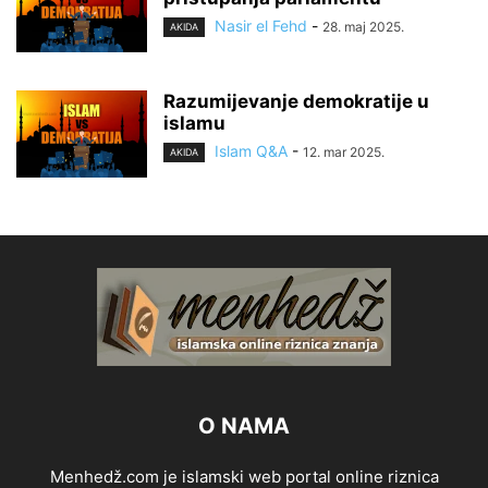
Nasir el Fehd
-
28. maj 2025.
AKIDA
Razumijevanje demokratije u
islamu
Islam Q&A
-
12. mar 2025.
AKIDA
O NAMA
Menhedž.com je islamski web portal online riznica