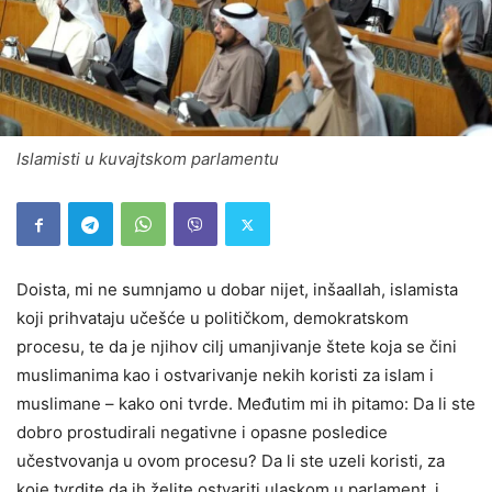
Islamisti u kuvajtskom parlamentu
Doista, mi ne sumnjamo u dobar nijet, inšaallah, islamista
koji prihvataju učešće u političkom, demokratskom
procesu, te da je njihov cilj umanjivanje štete koja se čini
muslimanima kao i ostvarivanje nekih koristi za islam i
muslimane – kako oni tvrde. Međutim mi ih pitamo: Da li ste
dobro prostudirali negativne i opasne posledice
učestvovanja u ovom procesu? Da li ste uzeli koristi, za
koje tvrdite da ih želite ostvariti ulaskom u parlament, i