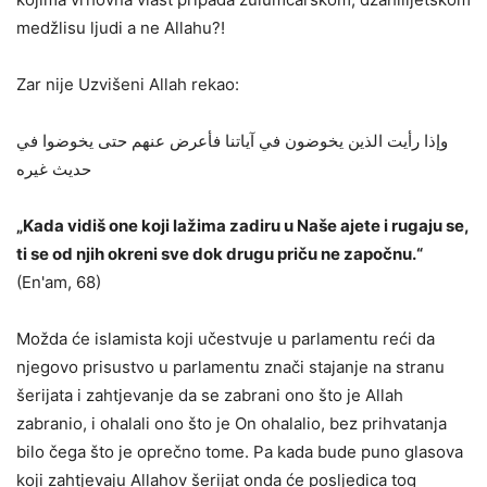
medžlisu ljudi a ne Allahu?!
Zar nije Uzvišeni Allah rekao:
وإذا رأيت الذين يخوضون في آياتنا فأعرض عنهم حتى يخوضوا في
حديث غيره
„Kada vidiš one koji lažima zadiru u Naše ajete i rugaju se,
ti se od njih okreni sve dok drugu priču ne započnu.“
(En'am, 68)
Možda će islamista koji učestvuje u parlamentu reći da
njegovo prisustvo u parlamentu znači stajanje na stranu
šerijata i zahtjevanje da se zabrani ono što je Allah
zabranio, i ohalali ono što je On ohalalio, bez prihvatanja
bilo čega što je oprečno tome. Pa kada bude puno glasova
koji zahtjevaju Allahov šerijat onda će posljedica tog