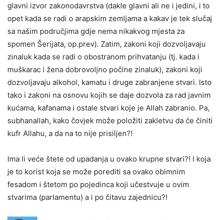
glavni izvor zakonodavrstva (dakle glavni ali ne i jedini, i to
opet kada se radi o arapskim zemljama a kakav je tek slučaj
sa našim područjima gdje nema nikakvog mjesta za
spomen Šerijata, op.prev). Zatim, zakoni koji dozvoljavaju
zinaluk kada se radi o obostranom prihvatanju (tj. kada i
muškarac i žena dobrovoljno počine zinaluk), zakoni koji
dozvoljavaju alkohol, kamatu i druge zabranjene stvari. Isto
tako i zakoni na osnovu kojih se daje dozvola za rad javnim
kućama, kafanama i ostale stvari koje je Allah zabranio. Pa,
subhanallah, kako čovjek može položiti zakletvu da će činiti
kufr Allahu, a da na to nije prisiljen?!
Ima li veće štete od upadanja u ovako krupne stvari?! I koja
je to korist koja se može porediti sa ovako obimnim
fesadom i štetom po pojedinca koji učestvuje u ovim
stvarima (parlamentu) a i po čitavu zajednicu?!