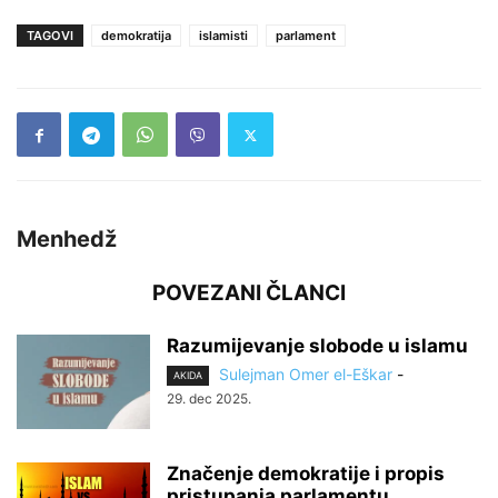
TAGOVI
demokratija
islamisti
parlament
Menhedž
POVEZANI ČLANCI
Razumijevanje slobode u islamu
Sulejman Omer el-Eškar
-
AKIDA
29. dec 2025.
Značenje demokratije i propis
pristupanja parlamentu