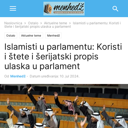
Naslovnica
Ostalo
Aktuelne teme
Islamisti u parlamentu: Koristi i
štete i šerijatski propis ulaska u parlament
Ostalo
Aktuelne teme
Menhedž
Islamisti u parlamentu: Koristi
i štete i šerijatski propis
ulaska u parlament
Od
Menhedž
-
Datum uređivanja: 10. jul 2024.