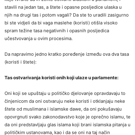
stavili na jedan tas, a štete i opasne posljedice ulaska u
njih na drugi tas i potom vagali? Da ste to uradili zasigurno
bi ste vidjeli da bi vaga maslehe (koristi) otišla visoko
spram težine tasa negativnih i opasnih posljedica
učestvovanja u ovim procesima.
Da napravimo jedno kratko poređenje između ova dva tasa
(koristi i štete):
Tas ostvarivanja koristi onih koji ulaze u parlamente:
Oni koji se upuštaju u političko djelovanje opravdavaju to
činjenicom da oni ostvaruju neke koristi i otklanjaju neke
štete od muslimana i islamske dawe, da oni pokušavaju
opovrgnuti svako zakonodavstvo koje je oprečno islamu, te
da oni predstavljaju glas islama koji brani islamska pitanja u
političkim ustanovama, kao i da se oni na taj način