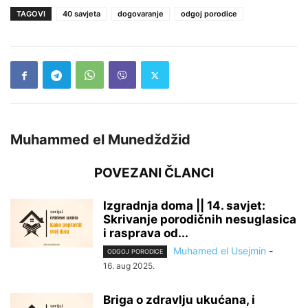
TAGOVI
40 savjeta
dogovaranje
odgoj porodice
Muhammed el Munedždžid
POVEZANI ČLANCI
Izgradnja doma || 14. savjet:
Skrivanje porodičnih nesuglasica
i rasprava od...
Muhamed el Usejmin
-
ODGOJ PORODICE
16. aug 2025.
Briga o zdravlju ukućana, i