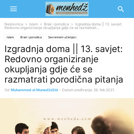
Naslovnica
Islam
Brak i porodica
Izgradnja doma || 13. savjet:
Redovno organiziranje okupljanja gdje će se razmatrati...
Islam
Brak i porodica
Savremeni učenjaci
Izgradnja doma || 13. savjet:
Muhammed b. Salih el-Munedždžid
Edeb - Odgoj
Odgoj porodice
Redovno organiziranje
okupljanja gdje će se
razmatrati porodična pitanja
Od
Muhammed el Munedždžid
-
Datum uređivanja: 26. feb 2021.