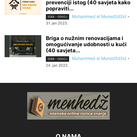
prevenciji istog (40 savjeta kako
popraviti...
Muhammed el Munedždžid
-
EDEB - ODGOJ
31. jan 2023.
Briga o nužnim renovacijama i
omogućivanje udobnosti u kući
(40 savjeta...
Muhammed el Munedždžid
-
EDEB - ODGOJ
24. jan 2023.
O NAMA