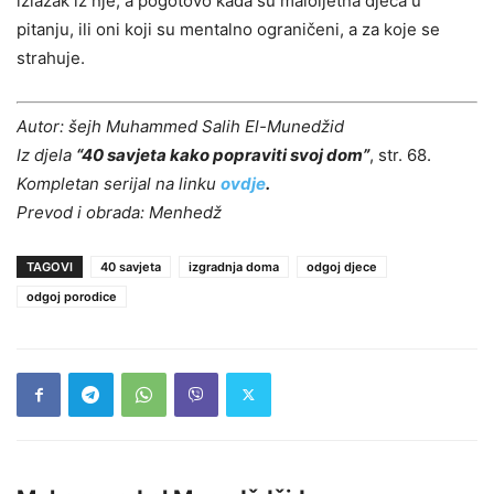
izlazak iz nje, a pogotovo kada su maloljetna djeca u
pitanju, ili oni koji su mentalno ograničeni, a za koje se
strahuje.
Autor: šejh Muhammed Salih El-Munedžid
Iz djela
“40 savjeta kako popraviti svoj dom”
, str. 68.
Kompletan serijal na linku
ovdje
.
Prevod i obrada: Menhedž
TAGOVI
40 savjeta
izgradnja doma
odgoj djece
odgoj porodice