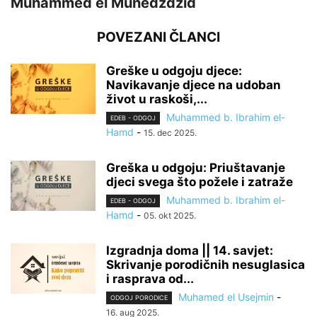
Muhammed el Munedždžid
POVEZANI ČLANCI
Greške u odgoju djece:
Navikavanje djece na udoban
život u raskoši,...
Muhammed b. Ibrahim el-
EDEB - ODGOJ
Hamd
-
15. dec 2025.
Greška u odgoju: Priuštavanje
djeci svega što požele i zatraže
Muhammed b. Ibrahim el-
EDEB - ODGOJ
Hamd
-
05. okt 2025.
Izgradnja doma || 14. savjet:
Skrivanje porodičnih nesuglasica
i rasprava od...
Muhamed el Usejmin
-
ODGOJ PORODICE
16. aug 2025.