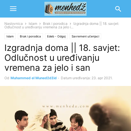
Naslovnica
Islam
Brak i porodica
Izgradnja doma || 18. savjet:
Odlučnost u uređivanju vremena za jelo i...
Islam
Brak i porodica
Edeb - Odgoj
Savremeni učenjaci
Izgradnja doma || 18. savjet:
Muhammed b. Salih el-Munedždžid
Odgoj porodice
Odlučnost u uređivanju
vremena za jelo i san
Od
Muhammed el Munedždžid
-
Datum uređivanja: 23. apr 2021.