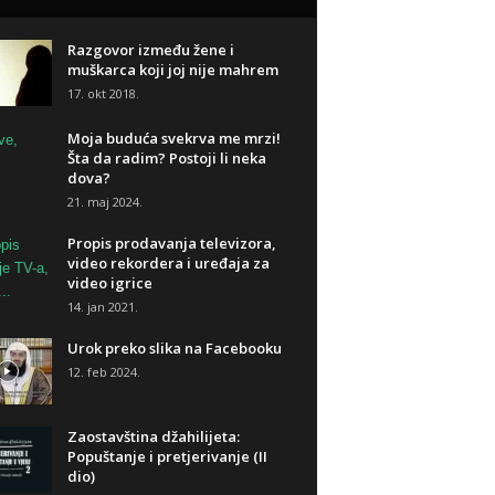
Razgovor između žene i
muškarca koji joj nije mahrem
17. okt 2018.
Moja buduća svekrva me mrzi!
Šta da radim? Postoji li neka
dova?
21. maj 2024.
Propis prodavanja televizora,
video rekordera i uređaja za
video igrice
14. jan 2021.
Urok preko slika na Facebooku
12. feb 2024.
Zaostavština džahilijeta:
Popuštanje i pretjerivanje (II
dio)