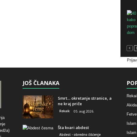
Prija
JOŠ ČLANAKA
POP
Rekai
Smrt… okretanje stranice, a
ne kraj priče
Akida
Rekaik
05. aug 2026.
Fetve
nja
Islam
nje
Šta kvari abdest
hedža)
Islam
Abdest - obredno čišćenje
i