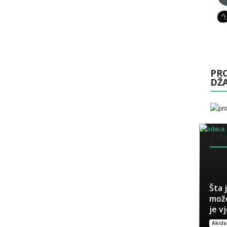
PRO
DŽ
ČITA
Šta 
može
je v
Akida