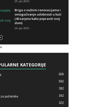
29. jan 2025.
Briga o nužnim renovacijama i
omogućivanje udobnosti u kući
(40 savjeta kako popraviti svoj
dom)
24. jan 2023.
va
ULARNE KATEGORIJE
606
k
592
392
342
 za početnike
322