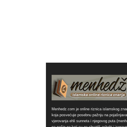
Menhedz.com je online riznica islamskog zna
koja posvećuje posebnu pažnju na pojašnjava
vjerovanja ehli sunneta i njegovog puta (men
na način na koji su ga shvatili ashabi i ispravn