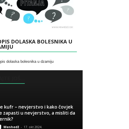
PIS DOLASKA BOLESNIKA U
AMIJU
JTE JOŠ...
je kufr – nevjerstvo i kako čovjek
 zapasti u nevjerstvo, a misliti da
jernik?
Menhedž
-
17. okt 2024.