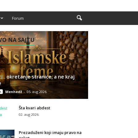
Forum
O NA SAJTU
… okretanje stranice, a ne kraj
e
k
Menhedž
-
05. aug 2026.
Šta kvari abdest
02. aug 2026.
Prezaduženi koji imaju pravo na