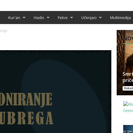
Kur'an
Hadis
Fetve
Učenjaci
Multimedija
brega
NOV
Smrt
prič
Rekai