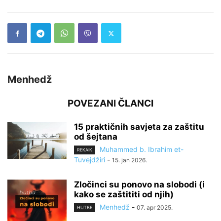
Menhedž
POVEZANI ČLANCI
15 praktičnih savjeta za zaštitu
od šejtana
Muhammed b. Ibrahim et-
REKAIK
Tuvejdžiri
-
15. jan 2026.
Zločinci su ponovo na slobodi (i
kako se zaštititi od njih)
Menhedž
-
07. apr 2025.
HUTBE