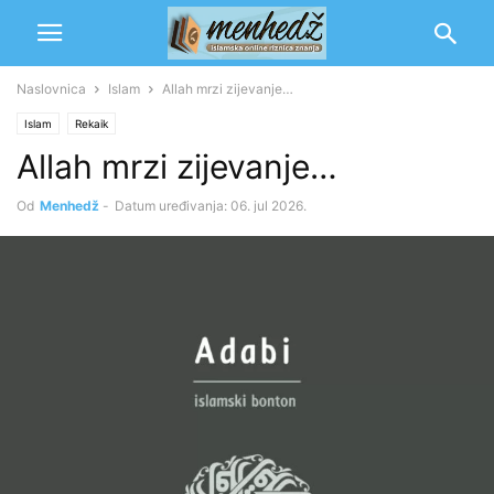
Naslovnica
Islam
Allah mrzi zijevanje…
Islam
Rekaik
Allah mrzi zijevanje…
Od
Menhedž
-
Datum uređivanja: 06. jul 2026.