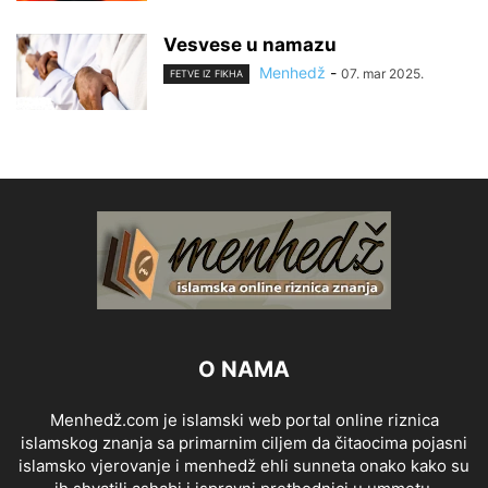
Vesvese u namazu
Menhedž
-
07. mar 2025.
FETVE IZ FIKHA
O NAMA
Menhedž.com je islamski web portal online riznica
islamskog znanja sa primarnim ciljem da čitaocima pojasni
islamsko vjerovanje i menhedž ehli sunneta onako kako su