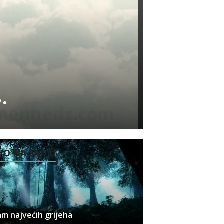
.
O NA SAJTU
m najvećih grijeha