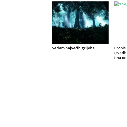
Sedam najvećih grijeha
Propis
(svadb
ima on