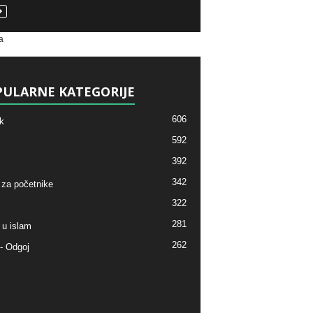
a
ULARNE KATEGORIJE
606
k
592
392
342
 za početnike
322
281
 u islam
262
- Odgoj