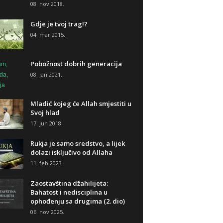
08. nov 2018.
Gdje je tvoj trag!?
04. mar 2015.
Pobožnost dobrih generacija
08. jan 2021.
Mladić kojeg će Allah smjestiti u
Svoj hlad
17. jun 2018.
Rukja je samo sredstvo, a lijek
dolazi isključivo od Allaha
11. feb 2023.
Zaostavština džahilijeta:
Bahatost i nedisciplina u
ophođenju sa drugima (2. dio)
06. nov 2025.