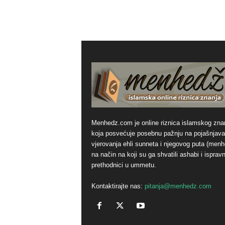
Menhedz.com je online riznica islamskog zna
koja posvećuje posebnu pažnju na pojašnjava
vjerovanja ehli sunneta i njegovog puta (men
na način na koji su ga shvatili ashabi i ispravn
prethodnici u ummetu.
Kontaktirajte nas:
pitanja@menhedz.com