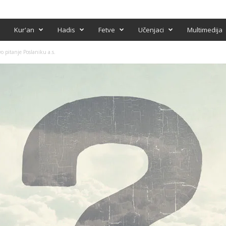
Kur'an
Hadis
Fetve
Učenjaci
Multimedija
 pitanje Poslaniku a.s.