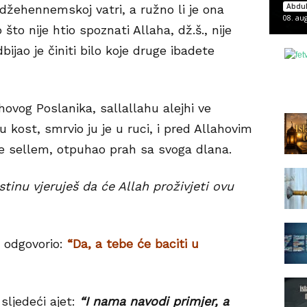
Abdul
u džehennemskoj vatri, a ružno li je ona
08. au
što nije htio spoznati Allaha, dž.š., nije
ijao je činiti bilo koje druge ibadete
ovog Poslanika, sallallahu alejhi ve
kost, smrvio ju je u ruci, i pred Allahovim
ve sellem, otpuhao prah sa svoga dlana.
inu vjeruješ da će Allah proživjeti ovu
e odgovorio:
“Da, a tebe će baciti u
 sljedeći ajet:
“I nama navodi primjer, a