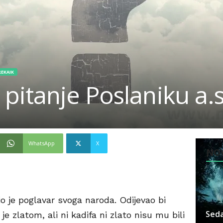
REKAIK
itanje Poslaniku a.s
WhatsApp
X
NOV
o je poglavar svoga naroda. Odijevao bi
Seda
je zlatom, ali ni kadifa ni zlato nisu mu bili