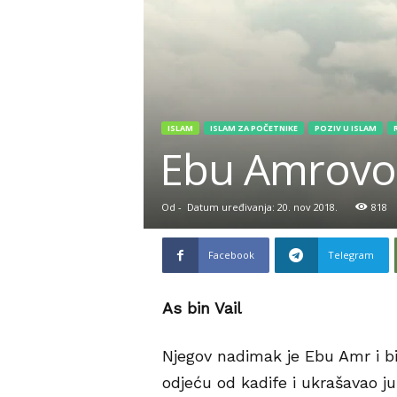
ISLAM
ISLAM ZA POČETNIKE
POZIV U ISLAM
Ebu Amrovo p
Od
-
Datum uređivanja: 20. nov 2018.
818
Facebook
Telegram
As bin Vail
Njegov nadimak je Ebu Amr i bi
odjeću od kadife i ukrašavao ju 