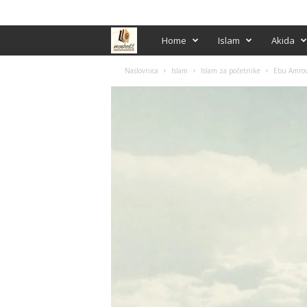
PRIJAVA / REGISTRACIJA
M
Home
Islam
Akida
e
Naslovnica
Islam
Islam za početnike
Ebu Amrovo
n
h
e
d
ž