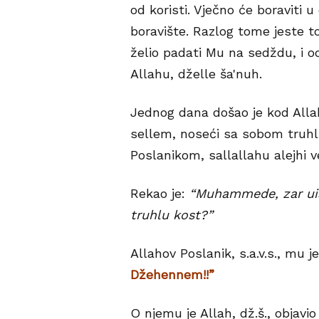
od koristi. Vječno će boraviti 
boravište. Razlog tome jeste to 
želio padati Mu na sedždu, i odb
Allahu, dželle ša'nuh.
Jednog dana došao je kod Allah
sellem, noseći sa sobom truhlu 
Poslanikom, sallallahu alejhi 
Rekao je:
“Muhammede, zar uist
truhlu kost?”
Allahov Poslanik, s.a.v.s., mu j
Džehennem!!”
O njemu je Allah, dž.š., objavio