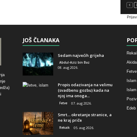
Prijav
JOŠ ČLANAKA
POP
Rekai
Sedam najvećih grijeha
Akida
Abdul-Aziz bin Baz
08. aug 2026.
Fetve
nja
Islam
nje
Propis odazivanja na velimu
hedža)
(svadbenu gozbu) kada na
Islam
i
njoj ima onoga...
Poziv
Fetve
07. aug 2026.
Edeb 
Smrt… okretanje stranice, a
ne kraj priče
Rekaik
05. aug 2026.