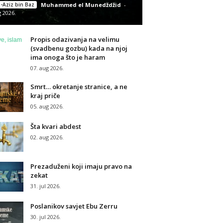
-Aziz bin Baz
Muhammed el Munedždžid
-
g 2026.
Propis odazivanja na velimu
(svadbenu gozbu) kada na njoj
ima onoga što je haram
07. aug 2026.
Smrt… okretanje stranice, a ne
kraj priče
05. aug 2026.
Šta kvari abdest
02. aug 2026.
Prezaduženi koji imaju pravo na
zekat
31. jul 2026.
Poslanikov savjet Ebu Zerru
30. jul 2026.