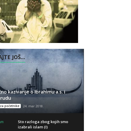
JTE JOŠ...
no kazivanje o Ibrahimu a.s. i
rudu
 za početnike
24. mar 2018.
Sto razloga zbog kojih smo
izabrali islam (I)