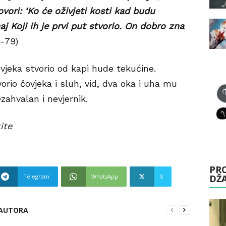
ovori: ‘Ko će oživjeti kosti kad budu
aj Koji ih je prvi put stvorio. On dobro zna
-79)
čovjeka stvorio od kapi hude tekućine.
vorio čovjeka i sluh, vid, dva oka i uha mu
zahvalan i nevjernik.
ite
PRO
Telegram
WhatsApp
X
DŽ
 AUTORA