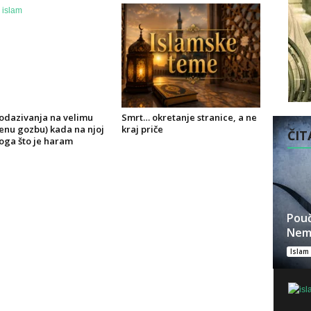
 odazivanja na velimu
Smrt… okretanje stranice, a ne
enu gozbu) kada na njoj
kraj priče
ČITA
oga što je haram
Pouč
Nem
Islam