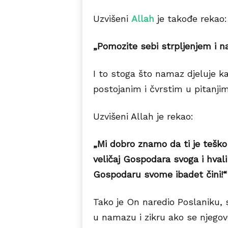
Uzvišeni
Allah
je takođe rekao:
„Pomozite sebi strpljenjem i
I to stoga što namaz djeluje k
postojanim i čvrstim u pitanjim
Uzvišeni Allah je rekao:
„Mi dobro znamo da ti je teško
veličaj Gospodara svoga i hvali 
Gospodaru svome ibadet čini!“
Tako je On naredio Poslaniku, s
u namazu i zikru ako se njegov