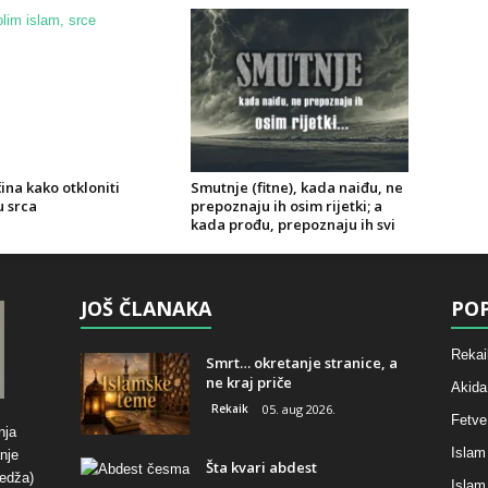
ina kako otkloniti
Smutnje (fitne), kada naiđu, ne
u srca
prepoznaju ih osim rijetki; a
kada prođu, prepoznaju ih svi
JOŠ ČLANAKA
POP
Rekai
Smrt… okretanje stranice, a
ne kraj priče
Akida
Rekaik
05. aug 2026.
Fetve
nja
Islam
nje
Šta kvari abdest
hedža)
Islam