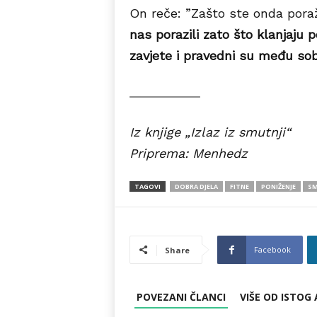
On reče: ”Zašto ste onda poraž
nas porazili zato što klanjaju 
zavjete i pravedni su među so
Iz knjige „Izlaz iz smutnji“
Priprema: Menhedz
TAGOVI
DOBRA DJELA
FITNE
PONIŽENJE
SM
Facebook
Share
POVEZANI ČLANCI
VIŠE OD ISTOG