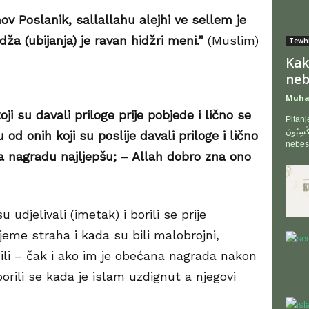
hov Poslanik, sallallahu alejhi ve sellem je
ža (ubijanja) je ravan hidžri meni.”
(Muslim)
Tewh
Kak
neb
Muha
i su davali priloge prije pobjede i lično se
Pitanje: Allah,
 تَكْسِبُونَ
 od onih koji su poslije davali priloge i lično
nebesi
va nagradu najljepšu; – Allah dobro zna ono
 udjelivali (imetak) i borili se prije
ijeme straha i kada su bili malobrojni,
ili – čak i ako im je obećana nagrada nakon
 borili se kada je islam uzdignut a njegovi