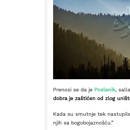
Prenosi se da je
Poslanik
, sall
dobra je zaštićen od zlog uništ
Kada su smutnje tek nastupile,
njih sa bogobojaznošću.”