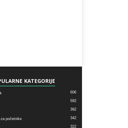
ULARNE KATEGORIJE
606
k
592
392
342
 za početnike
322