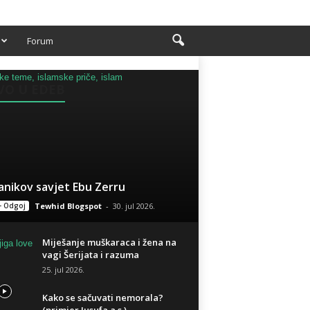
Forum
VO U EDEB
anikov savjet Ebu Zerru
- Odgoj
Tewhid Blogspot
-
30. jul 2026.
Miješanje muškaraca i žena na
vagi Šerijata i razuma
25. jul 2026.
Kako se sačuvati nemorala?