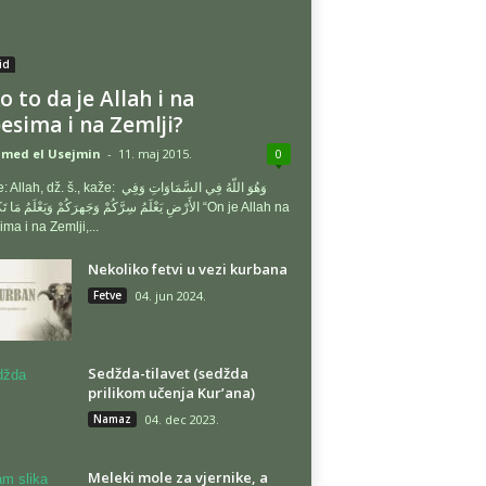
id
o to da je Allah i na
esima i na Zemlji?
med el Usejmin
-
11. maj 2015.
0
 dž. š., kaže: وَهُوَ اللّهُ فِي السَّمَاوَاتِ وَفِي
الأَرْضِ يَعْلَمُ سِرَّكُمْ وَجَهرَكُمْ وَيَعْلَمُ مَا “On je Allah na
ma i na Zemlji,...
Nekoliko fetvi u vezi kurbana
Fetve
04. jun 2024.
Sedžda-tilavet (sedžda
prilikom učenja Kur’ana)
Namaz
04. dec 2023.
Meleki mole za vjernike, a