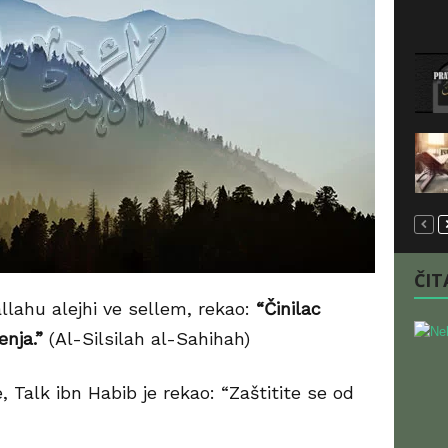
ČITA
allahu alejhi ve sellem, rekao:
“Činilac
enja.”
(Al-Silsilah al-Sahihah)
 Talk ibn Habib je rekao: “Zaštitite se od