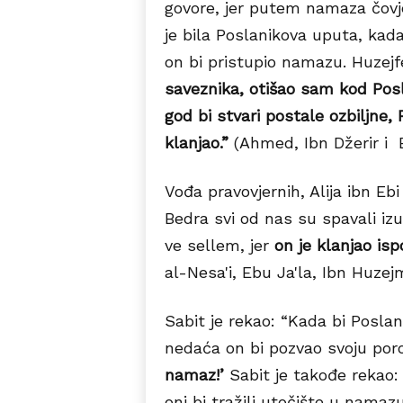
govore, jer putem namaza čovje
je bila Poslanikova uputa, kada 
on bi pristupio namazu. Huzejf
saveznika, otišao sam kod Posla
god bi stvari postale ozbiljne, 
klanjao.”
(Ahmed, Ibn Džerir i
Vođa pravovjernih, Alija ibn Ebi
Bedra svi od nas su spavali izu
ve sellem, jer
on je klanjao isp
al-Nesa'i, Ebu Ja'la, Ibn Huzej
Sabit je rekao: “Kada bi Poslan
nedaća on bi pozvao svoju por
namaz!’
Sabit je takođe rekao:
oni bi tražili utočište u nama