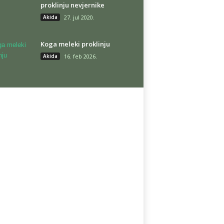
proklinju nevjernike
Akida
27. jul 2020.
Koga meleki proklinju
Akida
16. feb 2026.