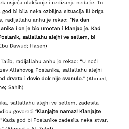
k osjeća olakšanje i uzdizanje nedaće. To
god bi bila neka ozbiljna situacija ili briga
e, radijallahu anhu je rekao:
“Na dan
nika i on je bio umotan i klanjao je. Kad
Poslanik, sallallahu alejhi ve sellem, bi
 Ebu Dawud; Hasen)
 Talib, radijallahu anhu je rekao: “U noći
zev Allahovog Poslanika, sallallahu alejhi
od drveta i dovio dok nije svanulo.
” (Ahmed,
me; Sahih)
ika, sallallahu alejhi ve sellem, zadesila
odicu govoreći
‘Klanjajte namaz! Klanjajte
 “Kada god bi Poslanike zadesila neka stvar,
zu.” (Ahmed u Al-Zuhd)