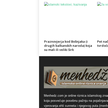
Praznovjerja kod Bošnjaka (i
Pet nač
drugih balkanskih naroda) koja
tvrdoć
su mali ili veliki širk
Menhedz.com je online riznica islamskog zna
koja posvećuje posebnu pažnju na pojašnjava
vjerovanja ehli sunneta i njegovog puta (men