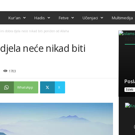
Kur'an
Hadis
Fetve
Učenjaci
Multimedija
ini dobra djela neće nikad biti ponižen od Allaha
NO
djela neće nikad biti
1703
Posl
WhatsApp
X
Edeb 