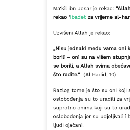
Ma'kil ibn Jesar je rekao:
“Alla
rekao ‘
Ibadet
za vrijeme al-hard
Uzvišeni Allah je rekao:
„Nisu jednaki među vama oni koj
borili – oni su na višem stupnju
se borili, a Allah svima obeća
što radite.“
(Al Hadid, 10)
Razlog tome je što su oni koji su
oslobođenja su to uradili za vr
suprotno onima koji su to urad
oslobođenja jer su udjeljivali i
ljudi ojačani.