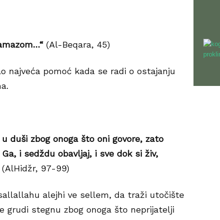
 namazom…“
(Al-Beqara, 45)
ao najveća pomoć kada se radi o ostajanju
a.
 u duši zbog onoga što oni govore, zato
Ga, i sedždu obavljaj, i sve dok si živ,
(AlHidžr, 97-99)
allallahu alejhi ve sellem, da traži utočište
e grudi stegnu zbog onoga što neprijatelji