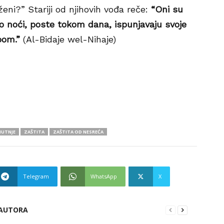
eni?” Stariji od njihovih vođa reče:
“Oni su
po noći, poste tokom dana, ispunjavaju svoje
bom.”
(Al-Bidaje wel-Nihaje)
UTNJE
ZAŠTITA
ZAŠTITA OD NESREĆA
Telegram
WhatsApp
X
 AUTORA