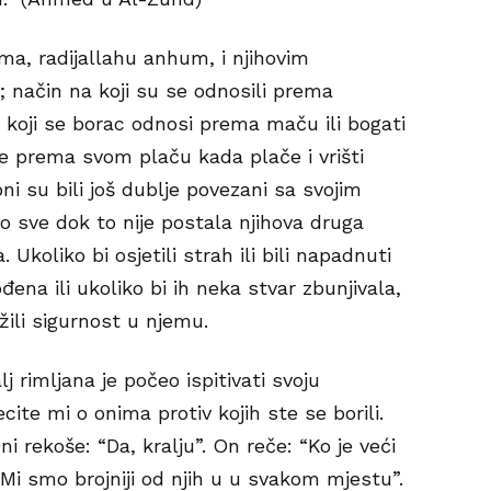
ima, radijallahu anhum, i njihovim
li; način na koji su se odnosili prema
koji se borac odnosi prema maču ili bogati
e prema svom plaču kada plače i vrišti
oni su bili još dublje povezani sa svojim
o sve dok to nije postala njihova druga
. Ukoliko bi osjetili strah ili bili napadnuti
ođena ili ukoliko bi ih neka stvar zbunjivala,
žili sigurnost u njemu.
j rimljana je počeo ispitivati svoju
cite mi o onima protiv kojih ste se borili.
i rekoše: “Da, kralju”. On reče: “Ko je veći
 “Mi smo brojniji od njih u u svakom mjestu”.