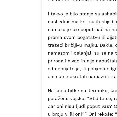
I takvo je bilo stanje sa ashab
nasljednicima koji su ih slijedi
namazu je bio poput načina na 
prema svom bogatstvu ili dijet
tražeći brižljivu majku. Dakle, 
namazom i oslanjali su se na t
priroda i nikad ih nije napuštala
od neprijatelja, ili pobjeda odg
oni su se okretali namazu i tra
Na kraju bitke na Jermuku, kral
poraženu vojsku: “Stidite se, re
Zar oni nisu ljudi poput vas? On
u broju vi ili oni?” Oni rekoše: