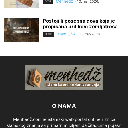
Menhedž
-
10. mar 2026.
DOVE
Postoji li posebna dova koja je
propisana prilikom zemljotresa
Islam Q&A
-
13. feb 2026.
FETVE
O NAMA
Menhedž.com je islamski web portal online riznica
islamskog znanja sa primarnim ciljem da čitaocima pojasni