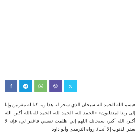
وإنا
مقرنين
له
كنا
وما
هذا
لنا
سخر
الذي
سبحان
لله
الحمد
الله
بسم
«
الله
أكبر،
لله،الله
الحمد
لله،
الحمد
لله،
الحمد
» «
لمنقلبون
ربنا
إلى
أكبر،
الله
أكبر،
سبحانك
اللهم
إني
ظلمت
نفسي
فاغفر
لي،
فإنه
لا
داود
وأبو
الترمذي
رواه
).
أنت
إلا
الذنوب
يغفر