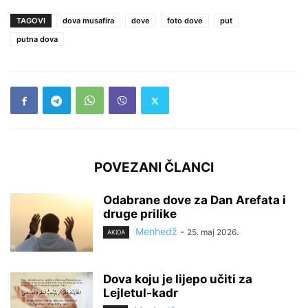
TAGOVI
dova musafira
dove
foto dove
put
putna dova
POVEZANI ČLANCI
Odabrane dove za Dan Arefata i
druge prilike
Menhedž
-
25. maj 2026.
AKIDA
Dova koju je lijepo učiti za
Lejletul-kadr