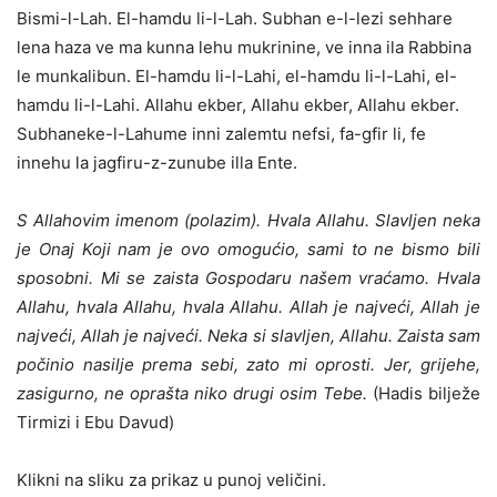
Bismi-l-Lah. El-hamdu li-l-Lah. Subhan e-l-lezi sehhare
lena haza ve ma kunna lehu mukrinine, ve inna ila Rabbina
le munkalibun. El-hamdu li-l-Lahi, el-hamdu li-l-Lahi, el-
hamdu li-l-Lahi. Allahu ekber, Allahu ekber, Allahu ekber.
Subhaneke-l-Lahume inni zalemtu nefsi, fa-gfir li, fe
innehu la jagfiru-z-zunube illa Ente.
S Allahovim imenom (polazim). Hvala Allahu. Slavljen neka
je Onaj Koji nam je ovo omogućio, sami to ne bismo bili
sposobni. Mi se zaista Gospodaru našem vraćamo. Hvala
Allahu, hvala Allahu, hvala Allahu. Allah je najveći, Allah je
najveći, Allah je najveći. Neka si slavljen, Allahu. Zaista sam
počinio nasilje prema sebi, zato mi oprosti. Jer, grijehe,
zasigurno, ne oprašta niko drugi osim Tebe.
(Hadis bilježe
Tirmizi i Ebu Davud)
Klikni na sliku za prikaz u punoj veličini.