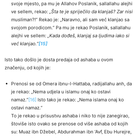
svoje mjesto, pa mu je Allahov Poslanik, sallallahu alejhi
ve sellem, rekao:
„Šta te je spriječilo da klanjaš? Zar nisi
musliman
?!“ Rekao je: „Naravno, ali sam već klanjao sa
svojom porodicom.“ Pa mu je rekao Poslanik, sallallahu
alejhi ve sellem:
„Kada dođeš, klanjaj sa ljudima iako si
već klanjao.“
[15]
Isto tako došlo je dosta predaja od ashaba u ovom
značenju, od kojih je:
Prenosi se od Omera ibnu-l-Hattaba, radijallahu anh, da
je rekao: „Nema udjela u islamu onaj ko ostavi
namaz.“
[16]
Isto tako je rekao: „Nema islama onaj ko
ostavi namaz.“
To je rekao u prisustvu ashaba i niko to nije zanegirao,
štoviše isto ovako se prenose od više ashaba od kojih
su: Muaz ibn Džebel, Abdurahman ibn ‘Avf, Ebu Hurejre,