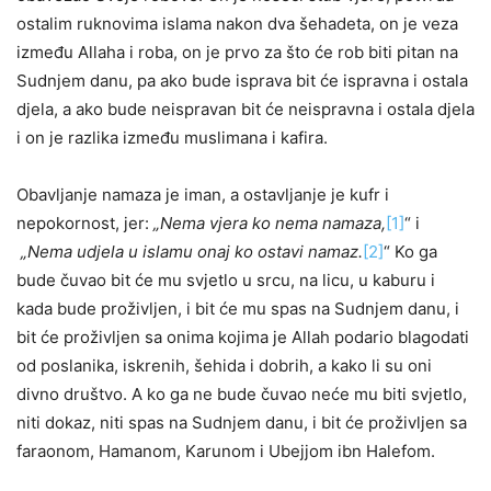
ostalim ruknovima islama nakon dva šehadeta, on je veza
između Allaha i roba, on je prvo za što će rob biti pitan na
Sudnjem danu, pa ako bude isprava bit će ispravna i ostala
djela, a ako bude neispravan bit će neispravna i ostala djela
i on je razlika između muslimana i kafira.
Obavljanje namaza je iman, a ostavljanje je kufr i
nepokornost, jer:
„Nema vjera ko nema namaza,
[1]
“ i
„Nema udjela u islamu onaj ko ostavi namaz.
[2]
“ Ko ga
bude čuvao bit će mu svjetlo u srcu, na licu, u kaburu i
kada bude proživljen, i bit će mu spas na Sudnjem danu, i
bit će proživljen sa onima kojima je Allah podario blagodati
od poslanika, iskrenih, šehida i dobrih, a kako li su oni
divno društvo. A ko ga ne bude čuvao neće mu biti svjetlo,
niti dokaz, niti spas na Sudnjem danu, i bit će proživljen sa
faraonom, Hamanom, Karunom i Ubejjom ibn Halefom.