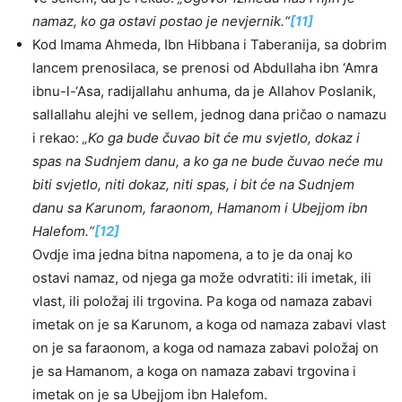
namaz, ko ga ostavi postao je nevjernik.“
[11]
Kod Imama Ahmeda, Ibn Hibbana i Taberanija, sa dobrim
lancem prenosilaca, se prenosi od Abdullaha ibn ‘Amra
ibnu-l-‘Asa, radijallahu anhuma, da je Allahov Poslanik,
sallallahu alejhi ve sellem, jednog dana pričao o namazu
i rekao:
„Ko ga bude čuvao bit će mu svjetlo, dokaz i
spas na Sudnjem danu, a ko ga ne bude čuvao neće mu
biti svjetlo, niti dokaz, niti spas, i bit će na Sudnjem
danu sa Karunom, faraonom, Hamanom i Ubejjom ibn
Halefom.“
[12]
Ovdje ima jedna bitna napomena, a to je da onaj ko
ostavi namaz, od njega ga može odvratiti: ili imetak, ili
vlast, ili položaj ili trgovina. Pa koga od namaza zabavi
imetak on je sa Karunom, a koga od namaza zabavi vlast
on je sa faraonom, a koga od namaza zabavi položaj on
je sa Hamanom, a koga on namaza zabavi trgovina i
imetak on je sa Ubejjom ibn Halefom.