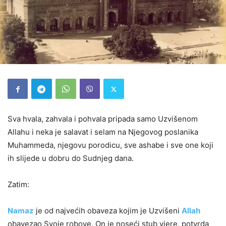
Sva hvala, zahvala i pohvala pripada samo Uzvišenom
Allahu i neka je salavat i selam na Njegovog poslanika
Muhammeda, njegovu porodicu, sve ashabe i sve one koji
ih slijede u dobru do Sudnjeg dana.
Zatim:
Namaz
je od najvećih obaveza kojim je Uzvišeni
Allah
obavezao Svoje robove. On je noseći stub vjere, potvrda