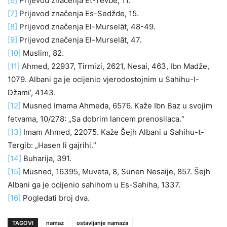
[6]
Prijevod značenja Et-Tevbe, 11.
[7]
Prijevod značenja Es-Sedžde, 15.
[8]
Prijevod značenja El-Murselāt, 48-49.
[9]
Prijevod značenja El-Murselāt, 47.
[10]
Muslim, 82.
[11]
Ahmed, 22937, Tirmizi, 2621, Nesai, 463, Ibn Madže,
1079. Albani ga je ocijenio vjerodostojnim u Sahihu-l-
Džami’, 4143.
[12]
Musned Imama Ahmeda, 6576. Kaže Ibn Baz u svojim
fetvama, 10/278: „Sa dobrim lancem prenosilaca.“
[13]
Imam Ahmed, 22075. Kaže Šejh Albani u Sahihu-t-
Tergib: „Hasen li gajrihi.“
[14]
Buharija, 391.
[15]
Musned, 16395, Muveta, 8, Sunen Nesaije, 857. Šejh
Albani ga je ocijenio sahihom u Es-Sahiha, 1337.
[16]
Pogledati broj dva.
TAGOVI
namaz
ostavljanje namaza