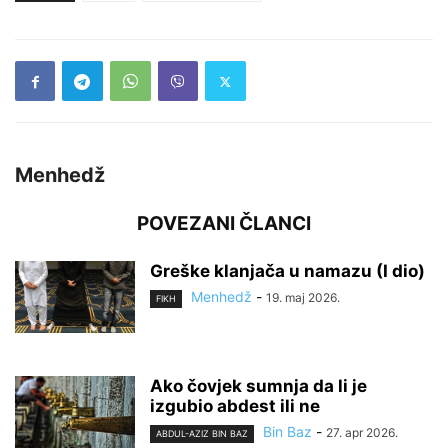
Menhedž
POVEZANI ČLANCI
Greške klanjača u namazu (I dio)
Menhedž
-
19. maj 2026.
FIKH
Ako čovjek sumnja da li je
izgubio abdest ili ne
Bin Baz
-
27. apr 2026.
ABDUL-AZIZ BIN BAZ