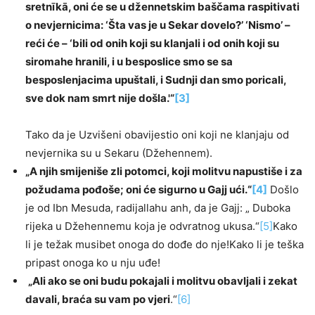
sretnīkā, oni će se u džennetskim baščama raspitivati
o nevjernicima: ‘Šta vas je u Sekar dovelo?’ ‘Nismo’ –
reći će – ‘bili od onih koji su klanjali i od onih koji su
siromahe hranili, i u besposlice smo se sa
besposlenjacima upuštali, i Sudnji dan smo poricali,
sve dok nam smrt nije došla.'“
[3]
Tako da je Uzvišeni obavijestio oni koji ne klanjaju od
nevjernika su u Sekaru (Džehennem).
„A njih smijeniše zli potomci, koji molitvu napustiše i za
požudama pođoše; oni će sigurno u Gajj ući.“
[4]
Došlo
je od Ibn Mesuda, radijallahu anh, da je Gajj: „ Duboka
rijeka u Džehennemu koja je odvratnog ukusa.“
[5]
Kako
li je težak musibet onoga do dođe do nje!Kako li je teška
pripast onoga ko u nju uđe!
„Ali ako se oni budu pokajali i molitvu obavljali i zekat
davali, braća su vam po vjeri
.“
[6]