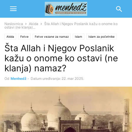
Naslovnica
Akida
Šta Allah i Njegov Poslanik kažu o onome ko
ostavi (ne klanja)...
Akida
Fetve
Fetve vezane za namaz
Islam
Islam za početnike
Šta Allah i Njegov Poslanik
Namaz
Bidah
Odgovor novotarima
kažu o onome ko ostavi (ne
klanja) namaz?
Od
Menhedž
-
Datum uređivanja: 22. mar 2025.