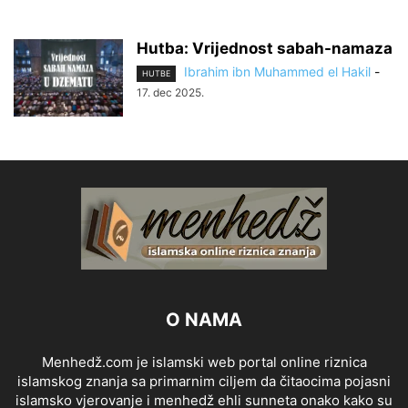
Hutba: Vrijednost sabah-namaza
Ibrahim ibn Muhammed el Hakil
-
HUTBE
17. dec 2025.
O NAMA
Menhedž.com je islamski web portal online riznica
islamskog znanja sa primarnim ciljem da čitaocima pojasni
islamsko vjerovanje i menhedž ehli sunneta onako kako su