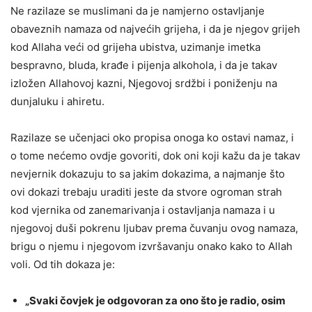
Ne razilaze se muslimani da je namjerno ostavljanje
obaveznih namaza od najvećih grijeha, i da je njegov grijeh
kod Allaha veći od grijeha ubistva, uzimanje imetka
bespravno, bluda, krađe i pijenja alkohola, i da je takav
izložen Allahovoj kazni, Njegovoj srdžbi i poniženju na
dunjaluku i ahiretu.
Razilaze se učenjaci oko propisa onoga ko ostavi namaz, i
o tome nećemo ovdje govoriti, dok oni koji kažu da je takav
nevjernik dokazuju to sa jakim dokazima, a najmanje što
ovi dokazi trebaju uraditi jeste da stvore ogroman strah
kod vjernika od zanemarivanja i ostavljanja namaza i u
njegovoj duši pokrenu ljubav prema čuvanju ovog namaza,
brigu o njemu i njegovom izvršavanju onako kako to Allah
voli. Od tih dokaza je:
„Svaki čovjek je odgovoran za ono što je radio, osim