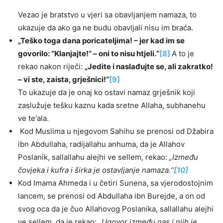
Vezao je bratstvo u vjeri sa obavljanjem namaza, to
ukazuje da ako ga ne budu obavljali nisu im braća.
„Teško toga dana poricateljima! – jer kad im se
govorilo: “Klanjajte!” – oni to nisu htjeli.“
[8]
A to je
rekao nakon riječi:
„Jedite i naslađujte se, ali zakratko!
– vi ste, zaista, grješnici!“
[9]
To ukazuje da je onaj ko ostavi namaz grješnik koji
zaslužuje tešku kaznu kada sretne Allaha, subhanehu
ve te'ala.
Kod Muslima u njegovom Sahihu se prenosi od Džabira
ibn Abdullaha, radijallahu anhuma, da je Allahov
Poslanik, sallallahu alejhi ve sellem, rekao:
„Između
čovjeka i kufra i širka je ostavljanje namaza.“
[10]
Kod Imama Ahmeda i u četiri Sunena, sa vjerodostojnim
lancem, se prenosi od Abdullaha ibn Burejde, a on od
svog oca da je čuo Allahovog Poslanika, sallallahu alejhi
ve sellem, da je rekao:
„Ugovor između nas i njih je