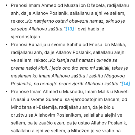
Prenosi Imam Ahmed od Muaza ibn Džebela, radijallahu
anh, da je Allahov Poslanik, sallallahu alejhi ve sellem,
rekao:
„Ko namjerno ostavi obavezni namaz, skinuo je
sa sebe Allahovu zaštitu.“
[13]
I ovaj hadis je
vjerodostojan.
Prenosi Buharija u svome Sahihu od Enesa ibn Malika,
radijallahu anh, da je Allahov Poslanik, sallallahu alejhi
ve sellem, rekao:
„Ko klanja naš namaz i okreće se
prema našoj kibli, i jede ono što smo mi zaklali, takav je
musliman ko imam Allahovu zaštitu i zaštitu Njegovog
Poslanika, pa nemojte pronevjeriti Allahovu zaštitu.“
[14]
Prenose Imam Ahmed u Musnedu, Imam Malik u Muveti
i Nesai u svome Sunenu, sa vjerodostojnim lancem, od
Mihdžena el-Eslemija, radijallahu anh, da je bio u
društvu sa Allahovim Poslanikom, sallallahu alejhi ve
sellem, pa je zaučio ezan, pa je ustao Allahov Poslanik,
sallallahu alejhi ve sellem, a Mihdžen je se vratio na