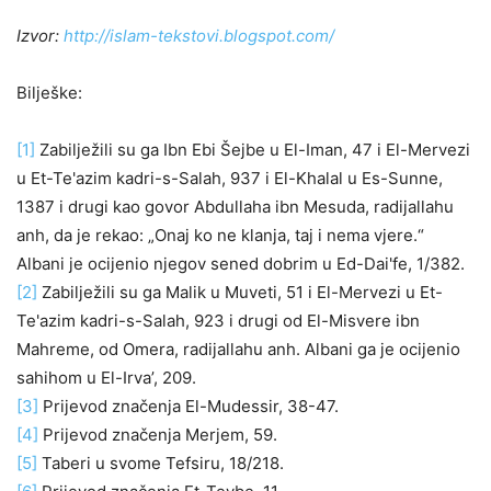
Izvor:
http://islam-tekstovi.blogspot.com/
Bilješke:
[1]
Zabilježili su ga Ibn Ebi Šejbe u El-Iman, 47 i El-Mervezi
u Et-Te'azim kadri-s-Salah, 937 i El-Khalal u Es-Sunne,
1387 i drugi kao govor Abdullaha ibn Mesuda, radijallahu
anh, da je rekao: „Onaj ko ne klanja, taj i nema vjere.“
Albani je ocijenio njegov sened dobrim u Ed-Dai'fe, 1/382.
[2]
Zabilježili su ga Malik u Muveti, 51 i El-Mervezi u Et-
Te'azim kadri-s-Salah, 923 i drugi od El-Misvere ibn
Mahreme, od Omera, radijallahu anh. Albani ga je ocijenio
sahihom u El-Irva’, 209.
[3]
Prijevod značenja El-Mudessir, 38-47.
[4]
Prijevod značenja Merjem, 59.
[5]
Taberi u svome Tefsiru, 18/218.