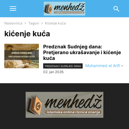
Naslovnica
Tagovi
Kićenje kuća
kićenje kuća
Predznak Sudnjeg dana:
Pretjerano ukrašavanje i kićenje
kuća
Muhammed el Arifi
-
PREDZNACI SUDNJEG DANA
02. jan 2026.