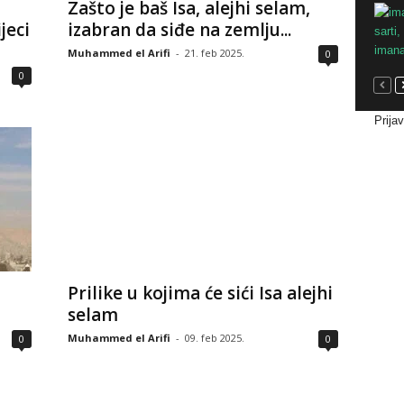
Zašto je baš Isa, alejhi selam,
jeci
izabran da siđe na zemlju...
Muhammed el Arifi
-
21. feb 2025.
0
0
Prija
Prilike u kojima će sići Isa alejhi
selam
Muhammed el Arifi
-
09. feb 2025.
0
0