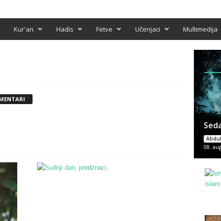
Kur'an
Hadis
Fetve
Učenjaci
Multimedija
NOV
OMENTARI
Seda
Abdul
08. au