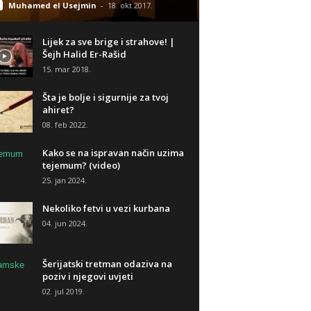
Muhamed el Usejmin
-
18. okt 2017.
Lijek za sve brige i strahove! |
Šejh Halid Er-Rašid
15. mar 2018.
Šta je bolje i sigurnije za tvoj
ahiret?
08. feb 2022.
Kako se na ispravan način uzima
tejemum? (video)
25. jan 2024.
Nekoliko fetvi u vezi kurbana
04. jun 2024.
Šerijatski tretman odaziva na
poziv i njegovi uvjeti
02. jul 2019.