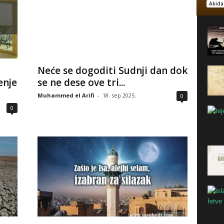
Akida
Neće se dogoditi Sudnji dan dok
enje
se ne dese ove tri...
Muhammed el Arifi
-
18. sep 2025.
0
0