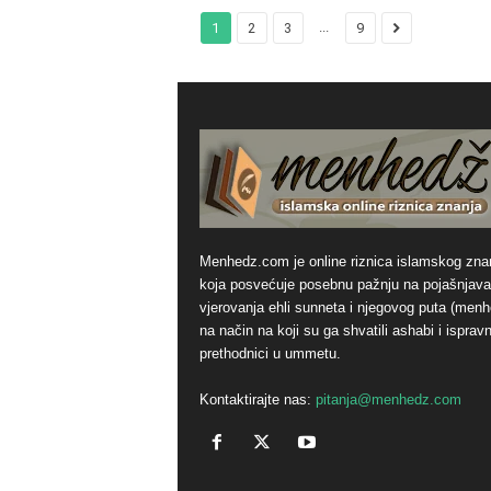
...
1
2
3
9
Menhedz.com je online riznica islamskog zna
koja posvećuje posebnu pažnju na pojašnjava
vjerovanja ehli sunneta i njegovog puta (men
na način na koji su ga shvatili ashabi i ispravn
prethodnici u ummetu.
Kontaktirajte nas:
pitanja@menhedz.com