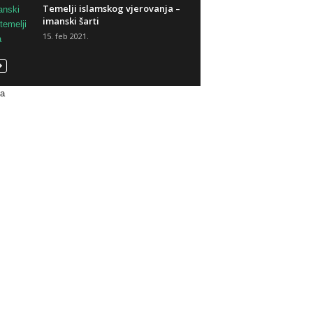
Temelji islamskog vjerovanja –
imanski šarti
15. feb 2021.
va