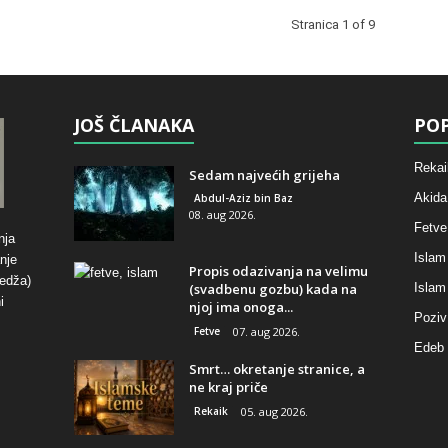
Stranica 1 of 9
JOŠ ČLANAKA
POP
Rekai
Sedam najvećih grijeha
Akida
Abdul-Aziz bin Baz
08. aug 2026.
Fetve
nja
Islam
nje
Propis odazivanja na velimu
hedža)
(svadbenu gozbu) kada na
Islam
i
njoj ima onoga...
Poziv
Fetve
07. aug 2026.
Edeb 
Smrt… okretanje stranice, a
ne kraj priče
Rekaik
05. aug 2026.