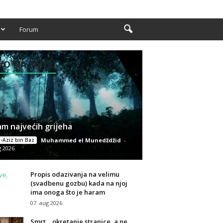
Forum
O NA SAJTU
m najvećih grijeha
-Aziz bin Baz
Muhammed el Munedždžid
-
g 2026.
Propis odazivanja na velimu
(svadbenu gozbu) kada na njoj
ima onoga što je haram
07. aug 2026.
Smrt… okretanje stranice, a ne