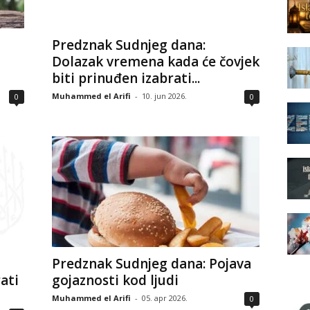
Predznak Sudnjeg dana:
Dolazak vremena kada će čovjek
biti prinuđen izabrati...
Muhammed el Arifi
-
10. jun 2026.
0
0
Predznak Sudnjeg dana: Pojava
ati
gojaznosti kod ljudi
Muhammed el Arifi
-
05. apr 2026.
0