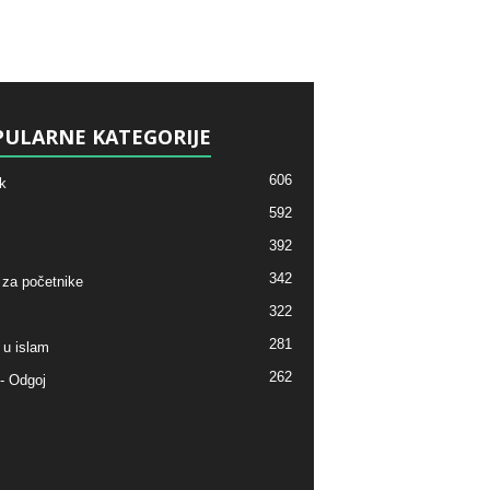
ULARNE KATEGORIJE
606
k
592
392
342
 za početnike
322
281
 u islam
262
- Odgoj