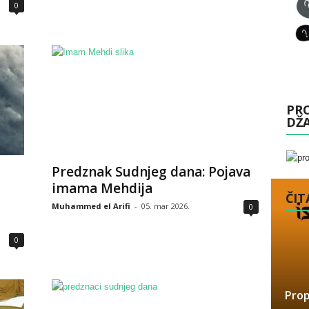
0
PRO
DŽ
Predznak Sudnjeg dana: Pojava
imama Mehdija
ČITA
Muhammed el Arifi
-
05. mar 2026.
0
0
Prop