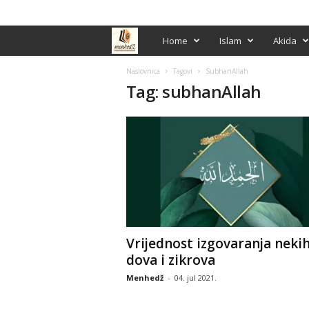
PRIJAVA / REGISTRACIJA
M
Home
Islam
Akida
e
Naslovnica
Tagovi
SubhanAllah
Tag: subhanAllah
n
h
e
d
ž
Vrijednost izgovaranja neki
dova i zikrova
Menhedž
-
04. jul 2021.