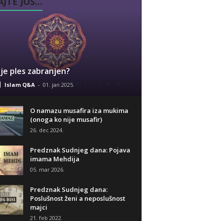
JTE JOŠ...
i je ples zabranjen?
Islam Q&A
-
01. jan 2025.
O namazu musafira iza mukima
(onoga ko nije musafir)
26. dec 2024.
Predznak Sudnjeg dana: Pojava
imama Mehdija
05. mar 2026.
Predznak Sudnjeg dana:
Poslušnost ženi a neposlušnost
majci
21. feb 2022.