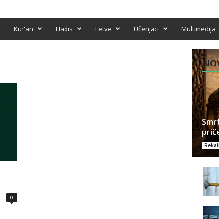
Kur'an
Hadis
Fetve
Učenjaci
Multimedija
NOV
Smrt
prič
Rekai
h
0