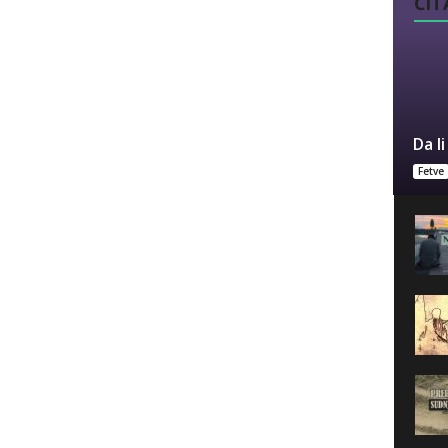
ČITA
Da l
Fetve