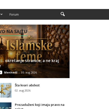
Forum
O NA SAJTU
… okretanje stranice, a ne kraj
e
k
Menhedž
-
05. aug 2026.
Šta kvari abdest
02. aug 2026.
Prezaduženi koji imaju pravo na