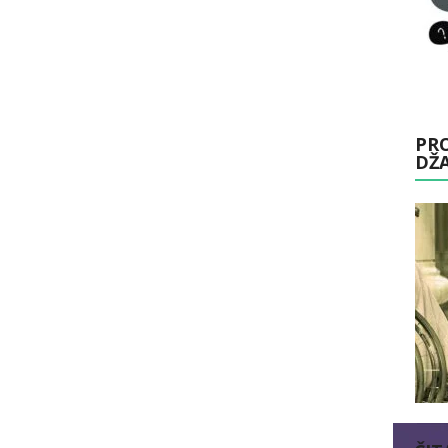
PRO
DŽ