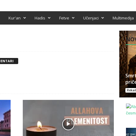
Kur'an
Hadis
Fetve
Učenjaci
Multimedija
NOV
MENTARI
Smrt
prič
Rekai