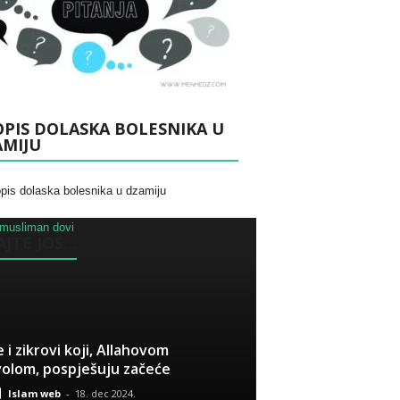
PIS DOLASKA BOLESNIKA U
AMIJU
JTE JOŠ...
 i zikrovi koji, Allahovom
olom, pospješuju začeće
Islam web
-
18. dec 2024.