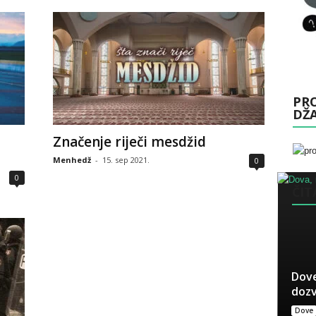
PRO
DŽ
Značenje riječi mesdžid
Menhedž
-
15. sep 2021.
0
0
ČITA
Dove
dozv
Dove