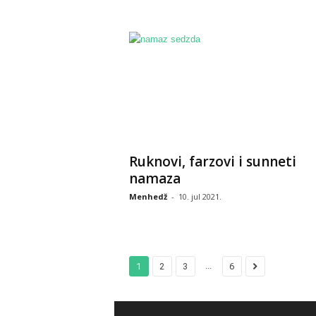
Ruknovi, farzovi i sunneti
namaza
Menhedž
-
10. jul 2021.
...
1
2
3
6