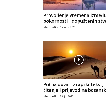
Provođenje vremena izmeđ
pokornosti i dopuštenih stv
Menhedž
-
15. nov 2025.
Putna dova – arapski tekst,
čitanje i prijevod na bosansk
Menhedž
-
26. jul 2022.