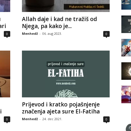
u
Allah daje i kad ne tražiš od
ari
Njega, pa kako je...
Menhedž
-
06. aug 2023.
0
0
Prijevod i kratko pojašnjenje
i
značenja ajeta sure El-Fatiha
Menhedž
-
24. dec 2021.
0
0