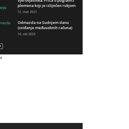
Vjerovjesnika: Priča o poglavici
plemena koji je izliječen rukjom
12. mar 2021.
Odmazda na Sudnjem danu
(sviđanje međusobnih računa)
16. okt 2023.
va