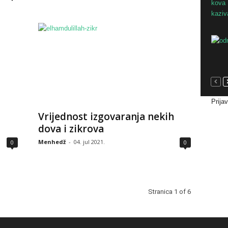
Prija
Vrijednost izgovaranja nekih
dova i zikrova
Menhedž
-
04. jul 2021.
0
0
Stranica 1 of 6