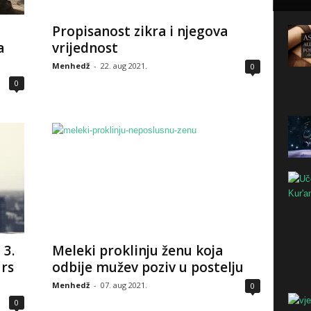
Propisanost zikra i njegova
a
vrijednost
Menhedž
-
22. aug 2021.
0
0
 3.
Meleki proklinju ženu koja
urs
odbije mužev poziv u postelju
Menhedž
-
07. aug 2021.
0
0