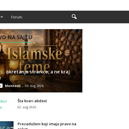
Forum
O NA SAJTU
… okretanje stranice, a ne kraj
e
k
Menhedž
-
05. aug 2026.
Šta kvari abdest
02. aug 2026.
Prezaduženi koji imaju pravo na