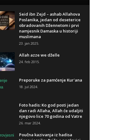
Seid ibn Zejd – ashab Allahova
Poslanika, jedan od deseterice
obradovanih Džennetom i prvi
namjesnik Damaska u historiji
muslimana
23. jan 2025.
Allah azze we dželle
24. feb 2015.
Preporuke za pamćenje Kur'ana
18. jul 2024.
Foto hadis: Ko god posti jedan
dan radi Allaha, Allah će udaljiti
njegovo lice 70 godina od Vatre
26. mar 2024.
Poučna kazivanja iz hadisa