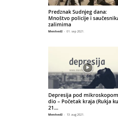
Predznak Sudnjeg dana:
Mnoštvo policije i saučesnik
zalimima
Menhedž
-
01. sep 2021.
Depresija pod mikroskopom
dio – Početak kraja (Rukja k
21....
Menhedž
-
13. aug 2021.