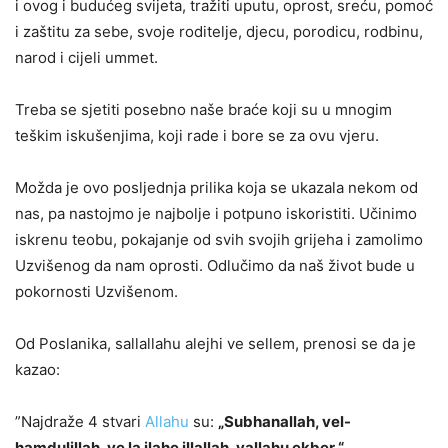
i ovog i budućeg svijeta, tražiti uputu, oprost, sreću, pomoć
i zaštitu za sebe, svoje roditelje, djecu, porodicu, rodbinu,
narod i cijeli ummet.
Treba se sjetiti posebno naše braće koji su u mnogim
teškim iskušenjima, koji rade i bore se za ovu vjeru.
Možda je ovo posljednja prilika koja se ukazala nekom od
nas, pa nastojmo je najbolje i potpuno iskoristiti. Učinimo
iskrenu teobu, pokajanje od svih svojih grijeha i zamolimo
Uzvišenog da nam oprosti. Odlučimo da naš život bude u
pokornosti Uzvišenom.
Od Poslanika, sallallahu alejhi ve sellem, prenosi se da je
kazao:
”Najdraže 4 stvari
Allahu
su:
„Subhanallah, vel-
hamdulillah, ve la ilahe illallah, vallahu ekber.“