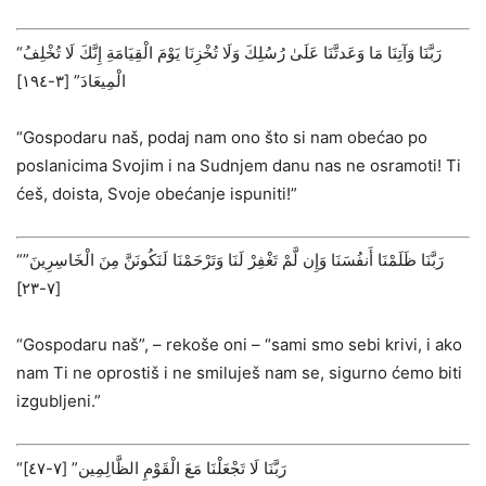
“رَبَّنَا وَآتِنَا مَا وَعَدتَّنَا عَلَىٰ رُسُلِكَ وَلَا تُخْزِنَا يَوْمَ الْقِيَامَةِ إِنَّكَ لَا تُخْلِفُ
الْمِيعَادَ” ‌[٣-١٩٤]
“Gospodaru naš, podaj nam ono što si nam obećao po
poslanicima Svojim i na Sudnjem danu nas ne osramoti! Ti
ćeš, doista, Svoje obećanje ispuniti!”
“رَبَّنَا ظَلَمْنَا أَنفُسَنَا وَإِن لَّمْ تَغْفِرْ لَنَا وَتَرْحَمْنَا لَنَكُونَنَّ مِنَ الْخَاسِرِينَ”
‌[٧-٢٣]
“Gospodaru naš”, – rekoše oni – “sami smo sebi krivi, i ako
nam Ti ne oprostiš i ne smiluješ nam se, sigurno ćemo biti
izgubljeni.”
“رَبَّنَا لَا تَجْعَلْنَا مَعَ الْقَوْمِ الظَّالِمِين” ‌[٧-٤٧]