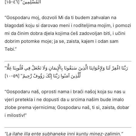
الْمُسْلِمِينَ” ‌[٤٦-١٥]
“Gospodaru moj, dozvoli Mi da ti budem zahvalan na
blagodati koju si darovao meni i roditeljima mojim, i pomozi
mi da činim dobra djela kojima ćeš zadovoljan biti, i učini
dobrim potomke moje; ja se, zaista, kajem i odan sam
Tebi.”
“رَبَّنَا اغْفِرْ لَنَا وَلِإِخْوَانِنَا الَّذِينَ سَبَقُونَا بِالْإِيمَانِ وَلَا تَجْعَلْ فِي قُلُوبِنَا غِلًّا
لِّلَّذِينَ آمَنُوا رَبَّنَا إِنَّكَ رَؤُوفٌ رَّحِيمٌ” ‌[٥٩-١٠]
“Gospodaru naš, oprosti nama i braći našoj koja su nas u
vjeri pretekla i ne dopusti da u srcima našim bude imalo
zlobe prema vjernicima; Gospodaru naš, ti si, zaista, dobar
i milostiv!”
“La ilahe illa ente subhaneke inni kuntu minez-zalimin.“