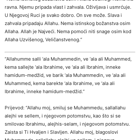
ravna. Njemu pripada vlast i zahvala. Oživljava i usmrćuje.
U Njegovoj Ruci je svako dobro. On sve može. Slava i
zahvala pripadaju Allahu. Nema istinskog božanstva osim
Allaha. Allah je Najveći. Nema pomoći niti snage osim kod
Allaha Uzvišenog, Veličanstvenog.“
“Allahumme salli ‘ala Muhammedin, ve ‘ala ali Muhammed,
kema sallejte ‘ala Ibrahime, ve ‘ala ali Ibrahim, inneke
hamidum-medžid, ve barik ‘ala Muhammedin, ve ‘ala ali
Muhammed, kema barekte ‘ala Ibrahime, ve ‘ala ali
Ibrahime, inneke hamidum-medžid.“
Prijevod: “Allahu moj, smiluj se Muhammedu, sallallahu
alejhi ve sellem, i njegovom potomstvu, kao što si se
smilovao Ibrahimu, alejhis-selam, i njegovom potomstvu.
Zaista si Ti Hvaljen i Slavljen. Allahu moj, blagoslovi