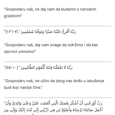
“Gospodaru naš, ne daj nam da budemo s narodom
grješnim!”
“رَبَّنَا أَفْرِغْ عَلَيْنَا صَبْرًا وَتَوَفَّنَا مُسْلِمِينَ” ‌[٧-١٢٦]
“Gospodaru naš, daj nam snage da izdržimo i da kao
vjernici umremo!”
“رَبَّنَا لَا تَجْعَلْنَا فِتْنَةً لِّلْقَوْمِ الظَّالِمِينَ” ‌[١٠-٨٥]
“Gospodaru naš, ne učini da zbog nas dođu u iskušenje
ljudi koji nasilje čine.”
“رَبِّ أَوْزِعْنِي أَنْ أَشْكُرَ نِعْمَتَكَ الَّتِي أَنْعَمْتَ عَلَيَّ وَعَلَىٰ وَالِدَيَّ وَأَنْ
أَعْمَلَ صَالِحًا تَرْضَاهُ وَأَصْلِحْ لِي فِي ذُرِّيَّتِي إِنِّي تُبْتُ إِلَيْكَ وَإِنِّي مِنَ