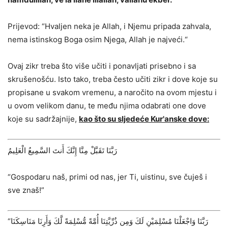
Prijevod: “Hvaljen neka je Allah, i Njemu pripada zahvala,
nema istinskog Boga osim Njega, Allah je najveći.“
Ovaj zikr treba što više učiti i ponavljati prisebno i sa
skrušenošću. Isto tako, treba često učiti zikr i dove koje su
propisane u svakom vremenu, a naročito na ovom mjestu i
u ovom velikom danu, te među njima odabrati one dove
koje su sadržajnije,
kao što su sljedeće Kur'anske dove:
رَبَّنَا تَقَبَّلْ مِنَّا إِنَّكَ أَنتَ السَّمِيعُ الْعَلِيمُ
“Gospodaru naš, primi od nas, jer Ti, uistinu, sve čuješ i
sve znaš!”
“رَبَّنَا وَاجْعَلْنَا مُسْلِمَيْنِ لَكَ وَمِن ذُرِّيَّتِنَا أُمَّةً مُّسْلِمَةً لَّكَ وَأَرِنَا مَنَاسِكَنَا