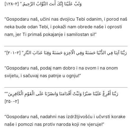
وَتُبْ عَلَيْنَا إِنَّكَ أَنتَ التَّوَّابُ الرَّحِيمُ.” ‌[٢-١٢٨]
“Gospodaru naš, učini nas dvojicu Tebi odanim, i porod naš
neka bude odan Tebi, i pokaži nam obrede naše i oprosti
nam, jer Ti primaš pokajanje i samilostan si!”
“رَبَّنَا آتِنَا فِي الدُّنْيَا حَسَنَةً وَفِي الْآخِرَةِ حَسَنَةً وَقِنَا عَذَابَ النَّارِ” ‌[٢-٢٠١]
“Gospodaru naš, podaj nam dobro i na ovom i na onom
svijetu, i sačuvaj nas patnje u ognju!”
“رَبَّنَا أَفْرِغْ عَلَيْنَا صَبْرًا وَثَبِّتْ أَقْدَامَنَا وَانصُرْنَا عَلَى الْقَوْمِ الْكَافِرِينَ”
‌[٢-٢٥٠]
“Gospodaru naš, nadahni nas izdržljivošću i učvrsti korake
naše i pomozi nas protiv naroda koji ne vjeruje!”