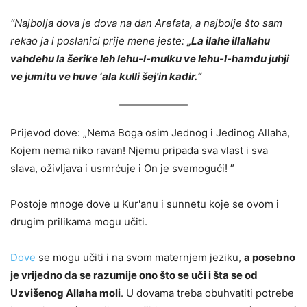
“Najbolja dova je dova na dan Arefata, a najbolje što sam
rekao ja i poslanici prije mene jeste:
„La ilahe illallahu
vahdehu la šerike leh lehu-l-mulku ve lehu-l-hamdu juhji
ve jumitu ve huve ‘ala kulli šej'in kadir.“
Prijevod dove: „Nema Boga osim Jednog i Jedinog Allaha,
Kojem nema niko ravan! Njemu pripada sva vlast i sva
slava, oživljava i usmrćuje i On je svemogući! ”
Postoje mnoge dove u Kur'anu i sunnetu koje se ovom i
drugim prilikama mogu učiti.
Dove
se mogu učiti i na svom maternjem jeziku,
a posebno
je vrijedno da se razumije ono što se uči i šta se od
Uzvišenog Allaha moli
. U dovama treba obuhvatiti potrebe