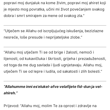
popravi moj dunjaluk na kome živim, popravi moj ahiret koji
je mjesto mog povratka, učini mi život povećanjem svakog
dobra i smrt smirajem za mene od svakog zla.“
“Utječem se Allahu od iscrpljujućeg iskušenja, bezizlazne
nesreće, loše presude i neprijateljske zlobe.“
“Allahu moj utječem Ti se od brige i žalosti, nemoći i
lijenosti, od kukavičluka i škrtosti, grijeha i prezaduženosti,
od toga da me dug savlada i ljudi ugnjetavaju. Allahu moj,
utječem Ti se od lepre i ludila, od sakatosti i zlih bolesti.“
“Allahumme inni es'elukel-afve velafijete fid-dun ja vel-
ahireh.“
Prijevod: “Allahu moj, molim Te za oprost i zdravlje na