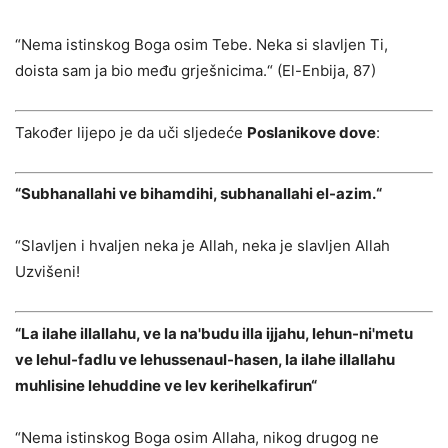
“Nema istinskog Boga osim Tebe. Neka si slavljen Ti,
doista sam ja bio među grješnicima.“ (El-Enbija, 87)
Također lijepo je da uči sljedeće
Poslanikove dove
:
“Subhanallahi ve bihamdihi, subhanallahi el-azim.“
“Slavljen i hvaljen neka je Allah, neka je slavljen Allah
Uzvišeni!
“La ilahe illallahu, ve la na'budu illa ijjahu, lehun-ni'metu
ve lehul-fadlu ve lehussenaul-hasen, la ilahe illallahu
muhlisine lehuddine ve lev kerihelkafirun“
“Nema istinskog Boga osim Allaha, nikog drugog ne