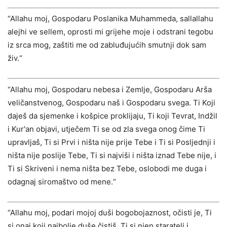
“Allahu moj, Gospodaru Poslanika Muhammeda, sallallahu
alejhi ve sellem, oprosti mi grijehe moje i odstrani tegobu
iz srca mog, zaštiti me od zabluđujućih smutnji dok sam
živ.“
“Allahu moj, Gospodaru nebesa i Zemlje, Gospodaru Arša
veličanstvenog, Gospodaru naš i Gospodaru svega. Ti Koji
daješ da sjemenke i košpice proklijaju, Ti koji Tevrat, Indžil
i Kur'an objavi, utječem Ti se od zla svega onog čime Ti
upravljaš, Ti si Prvi i ništa nije prije Tebe i Ti si Posljednji i
ništa nije poslije Tebe, Ti si najviši i ništa iznad Tebe nije, i
Ti si Skriveni i nema ništa bez Tebe, oslobodi me duga i
odagnaj siromaštvo od mene.“
“Allahu moj, podari mojoj duši bogobojaznost, očisti je, Ti
si onaj koji najbolje duše čistiš, Ti si njen staratelj i