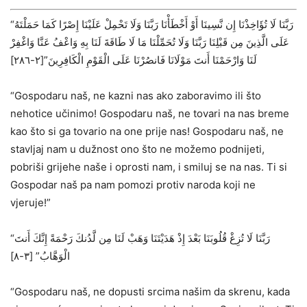
“رَبَّنَا لَا تُؤَاخِذْنَا إِن نَّسِينَا أَوْ أَخْطَأْنَا رَبَّنَا وَلَا تَحْمِلْ عَلَيْنَا إِصْرًا كَمَا حَمَلْتَهُ
عَلَى الَّذِينَ مِن قَبْلِنَا رَبَّنَا وَلَا تُحَمِّلْنَا مَا لَا طَاقَةَ لَنَا بِهِ وَاعْفُ عَنَّا وَاغْفِرْ
لَنَا وَارْحَمْنَا أَنتَ مَوْلَانَا فَانصُرْنَا عَلَى الْقَوْمِ الْكَافِرِينَ”‌[٢-٢٨٦]
“Gospodaru naš, ne kazni nas ako zaboravimo ili što
nehotice učinimo! Gospodaru naš, ne tovari na nas breme
kao što si ga tovario na one prije nas! Gospodaru naš, ne
stavljaj nam u dužnost ono što ne možemo podnijeti,
pobriši grijehe naše i oprosti nam, i smiluj se na nas. Ti si
Gospodar naš pa nam pomozi protiv naroda koji ne
vjeruje!”
“رَبَّنَا لَا تُزِغْ قُلُوبَنَا بَعْدَ إِذْ هَدَيْتَنَا وَهَبْ لَنَا مِن لَّدُنكَ رَحْمَةً إِنَّكَ أَنتَ
الْوَهَّابُ” ‌[٣-٨]
“Gospodaru naš, ne dopusti srcima našim da skrenu, kada