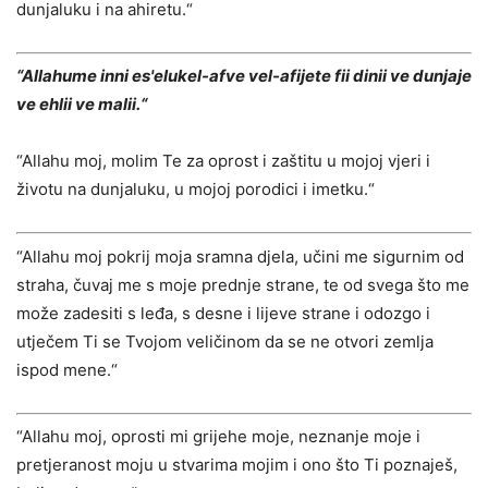
dunjaluku i na ahiretu.“
“Allahume inni es'elukel-afve vel-afijete fii dinii ve dunjaje
ve ehlii ve malii.“
“Allahu moj, molim Te za oprost i zaštitu u mojoj vjeri i
životu na dunjaluku, u mojoj porodici i imetku.“
“Allahu moj pokrij moja sramna djela, učini me sigurnim od
straha, čuvaj me s moje prednje strane, te od svega što me
može zadesiti s leđa, s desne i lijeve strane i odozgo i
utječem Ti se Tvojom veličinom da se ne otvori zemlja
ispod mene.“
“Allahu moj, oprosti mi grijehe moje, neznanje moje i
pretjeranost moju u stvarima mojim i ono što Ti poznaješ,