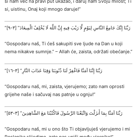
si nam već na pravi put ukazao, i daruj nam Svoju milost; Ti
si, uistinu, Onaj koji mnogo daruje!”
“رَبَّنَا إِنَّكَ جَامِعُ النَّاسِ لِيَوْمٍ لَّا رَيْبَ فِيهِ إِنَّ اللَّهَ لَا يُخْلِفُ الْمِيعَادَ” ‌[٣-٩]
“Gospodaru naš, Ti ćeš sakupiti sve ljude na Dan u koji
nema nikakve sumnje.” – Allah će, zaista, održati obećanje.”
“رَبَّنَا إِنَّنَا آمَنَّا فَاغْفِرْ لَنَا ذُنُوبَنَا وَقِنَا عَذَابَ النَّارِ” ‌[٣-١٦]
“Gospodaru naš, mi, zaista, vjerujemo; zato nam oprosti
grijehe naše i sačuvaj nas patnje u ognju!”
“رَبَّنَا آمَنَّا بِمَا أَنزَلْتَ وَاتَّبَعْنَا الرَّسُولَ فَاكْتُبْنَا مَعَ الشَّاهِدِينَ” ‌[٣-٥٣]
“Gospodaru naš, mi u ono što Ti objavljuješ vjerujemo i mi
Poslanika slijedimo, zato nas upiši među vjernike!”