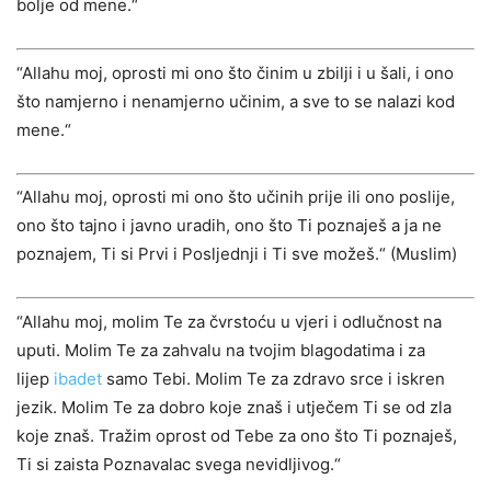
bolje od mene.“
“Allahu moj, oprosti mi ono što činim u zbilji i u šali, i ono
što namjerno i nenamjerno učinim, a sve to se nalazi kod
mene.“
“Allahu moj, oprosti mi ono što učinih prije ili ono poslije,
ono što tajno i javno uradih, ono što Ti poznaješ a ja ne
poznajem, Ti si Prvi i Posljednji i Ti sve možeš.“ (Muslim)
“Allahu moj, molim Te za čvrstoću u vjeri i odlučnost na
uputi. Molim Te za zahvalu na tvojim blagodatima i za
lijep
ibadet
samo Tebi. Molim Te za zdravo srce i iskren
jezik. Molim Te za dobro koje znaš i utječem Ti se od zla
koje znaš. Tražim oprost od Tebe za ono što Ti poznaješ,
Ti si zaista Poznavalac svega nevidljivog.“