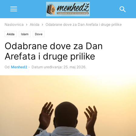
Naslovnica
Akida
Odabrane dove za Dan Arefata i druge prilike
Akida
Islam
Dove
Odabrane dove za Dan
Arefata i druge prilike
Od
Menhedž
-
Datum uređivanja: 25. maj 2026.