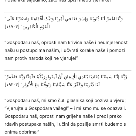
“رَبَّنَا اغْفِرْ لَنَا ذُنُوبَنَا وَإِسْرَافَنَا فِي أَمْرِنَا وَثَبِّتْ أَقْدَامَنَا وَانصُرْنَا عَلَى
الْقَوْمِ الْكَافِرِينَ” ‌[٣-١٤٧]
“Gospodaru naš, oprosti nam krivice naše i neumjerenost
našu u postupcima našim, i učvrsti korake naše i pomozi
nam protiv naroda koji ne vjeruje!”
“رَّبَّنَا إِنَّنَا سَمِعْنَا مُنَادِيًا يُنَادِي لِلْإِيمَانِ أَنْ آمِنُوا بِرَبِّكُمْ فَآمَنَّا رَبَّنَا فَاغْفِرْ
لَنَا ذُنُوبَنَا وَكَفِّرْ عَنَّا سَيِّئَاتِنَا وَتَوَفَّنَا مَعَ الْأَبْرَارِ” ‌[٣-١٩٣]
“Gospodaru naš, mi smo čuli glasnika koji poziva u vjeru;
“Vjerujte u Gospodara vašeg!” – i mi smo mu se odazvali.
Gospodaru naš, oprosti nam grijehe naše i pređi preko
rđavih postupaka naših, i učini da poslije smrti budemo s
onima dobrima.”