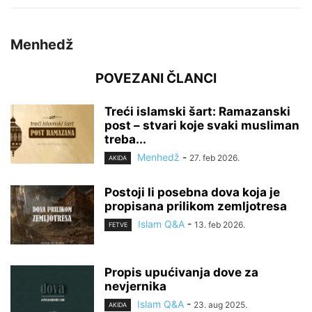
Menhedž
POVEZANI ČLANCI
Treći islamski šart: Ramazanski
post – stvari koje svaki musliman
treba...
Menhedž
-
27. feb 2026.
AKIDA
Postoji li posebna dova koja je
propisana prilikom zemljotresa
Islam Q&A
-
13. feb 2026.
FETVE
Propis upućivanja dove za
nevjernika
Islam Q&A
-
23. aug 2025.
AKIDA