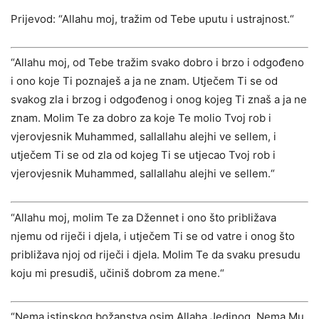
Prijevod: “Allahu moj, tražim od Tebe uputu i ustrajnost.“
“Allahu moj, od Tebe tražim svako dobro i brzo i odgođeno
i ono koje Ti poznaješ a ja ne znam. Utječem Ti se od
svakog zla i brzog i odgođenog i onog kojeg Ti znaš a ja ne
znam. Molim Te za dobro za koje Te molio Tvoj rob i
vjerovjesnik Muhammed, sallallahu alejhi ve sellem, i
utječem Ti se od zla od kojeg Ti se utjecao Tvoj rob i
vjerovjesnik Muhammed, sallallahu alejhi ve sellem.“
“Allahu moj, molim Te za Džennet i ono što približava
njemu od riječi i djela, i utječem Ti se od vatre i onog što
približava njoj od riječi i djela. Molim Te da svaku presudu
koju mi presudiš, učiniš dobrom za mene.“
“Nema istinskog božanstva osim Allaha Jedinog. Nema Mu