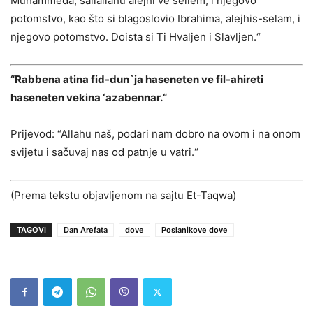
Muhammeda, sallallahu alejhi ve sellem, i njegovo
potomstvo, kao što si blagoslovio Ibrahima, alejhis-selam, i
njegovo potomstvo. Doista si Ti Hvaljen i Slavljen.“
“Rabbena atina fid-dun`ja haseneten ve fil-ahireti
haseneten vekina ‘azabennar.“
Prijevod: “Allahu naš, podari nam dobro na ovom i na onom
svijetu i sačuvaj nas od patnje u vatri.“
(Prema tekstu objavljenom na sajtu Et-Taqwa)
TAGOVI
Dan Arefata
dove
Poslanikove dove