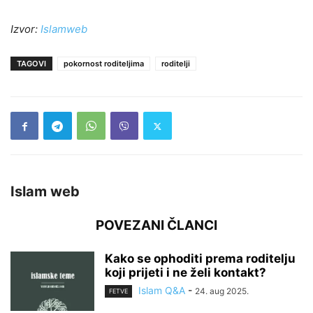
Izvor:
Islamweb
TAGOVI
pokornost roditeljima
roditelji
Islam web
POVEZANI ČLANCI
Kako se ophoditi prema roditelju
koji prijeti i ne želi kontakt?
Islam Q&A
-
24. aug 2025.
FETVE