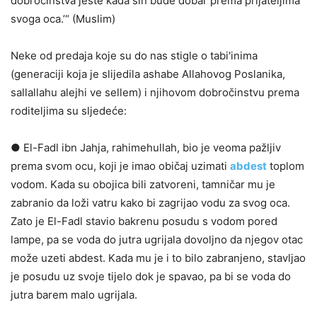
dobročinstva jeste kada sin bude dobar prema prijateljima
svoga oca.’“ (Muslim)
Neke od predaja koje su do nas stigle o tabi'inima
(generaciji koja je slijedila ashabe Allahovog Poslanika,
sallallahu alejhi ve sellem) i njihovom dobročinstvu prema
roditeljima su sljedeće:
● El-Fadl ibn Jahja, rahimehullah, bio je veoma pažljiv
prema svom ocu, koji je imao običaj uzimati
abdest
toplom
vodom. Kada su obojica bili zatvoreni, tamničar mu je
zabranio da loži vatru kako bi zagrijao vodu za svog oca.
Zato je El-Fadl stavio bakrenu posudu s vodom pored
lampe, pa se voda do jutra ugrijala dovoljno da njegov otac
može uzeti abdest. Kada mu je i to bilo zabranjeno, stavljao
je posudu uz svoje tijelo dok je spavao, pa bi se voda do
jutra barem malo ugrijala.