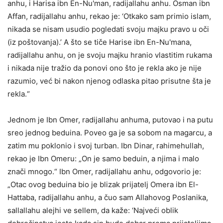
anhu, i Harisa ibn En-Nu'man, radijallahu anhu. Osman ibn
Affan, radijallahu anhu, rekao je: ‘Otkako sam primio islam,
nikada se nisam usudio pogledati svoju majku pravo u oči
(iz poštovanja).’ A što se tiče Harise ibn En-Nu'mana,
radijallahu anhu, on je svoju majku hranio vlastitim rukama
i nikada nije tražio da ponovi ono što je rekla ako je nije
razumio, već bi nakon njenog odlaska pitao prisutne šta je
rekla.“
Jednom je Ibn Omer, radijallahu anhuma, putovao i na putu
sreo jednog beduina. Poveo ga je sa sobom na magarcu, a
zatim mu poklonio i svoj turban. Ibn Dinar, rahimehullah,
rekao je Ibn Omeru: „On je samo beduin, a njima i malo
znači mnogo.“ Ibn Omer, radijallahu anhu, odgovorio je:
„Otac ovog beduina bio je blizak prijatelj Omera ibn El-
Hattaba, radijallahu anhu, a čuo sam Allahovog Poslanika,
sallallahu alejhi ve sellem, da kaže: ‘Najveći oblik