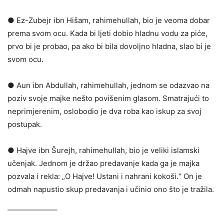
● Ez-Zubejr ibn Hišam, rahimehullah, bio je veoma dobar
prema svom ocu. Kada bi ljeti dobio hladnu vodu za piće,
prvo bi je probao, pa ako bi bila dovoljno hladna, slao bi je
svom ocu.
● Aun ibn Abdullah, rahimehullah, jednom se odazvao na
poziv svoje majke nešto povišenim glasom. Smatrajući to
neprimjerenim, oslobodio je dva roba kao iskup za svoj
postupak.
● Hajve ibn Šurejh, rahimehullah, bio je veliki islamski
učenjak. Jednom je držao predavanje kada ga je majka
pozvala i rekla: „O Hajve! Ustani i nahrani kokoši.“ On je
odmah napustio skup predavanja i učinio ono što je tražila.