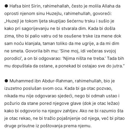
● Hafsa bint Sirin, rahimehallah, često je molila Allaha da
oprosti njenom sinu Huzejlu, rahimehullah, govoreći:
„Huzejl je tokom ljeta skupljao šećernu trsku i sušio je
kako pri sagorijevanju ne bi stvarala dim. Kada bi došla
zima, tiho bi palio vatru od te osušene trske iza mene dok
sam noću klanjala, taman toliko da me ugrije, a da mi dim
ne smeta. Govorila bih mu: ‘Sine moj, idi večeras svojoj
porodici’, a on bi odgovarao: ‘Njima ništa ne treba.’ Tada bih
mu dopuštala da ostane, a ponekad bi ostajao sve do jutra.“
● Muhammed ibn Abdur-Rahman, rahimehullah, bio je
izuzetno poslušan svom ocu. Kada bi ga otac pozvao,
nikada mu nije odgovarao sjedeći, nego bi odmah ustao i
požurio da stane pored njegove glave (dok je otac ležao)
kako bi odgovorio na njegov zahtjev. Ako ne bi razumio šta
je otac rekao, ne bi tražio pojašnjenje od njega, već bi pitao
druge prisutne iz poštovanja prema njemu.