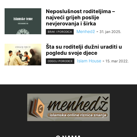
Neposlušnost roditeljima –
najveći grijeh poslije
nevjerovanja i širka
Menhedž
-
31. jan 2025.
BRAK I PORODICA
Šta su roditelji dužni uraditi u
pogledu svoje djece
Islam House
-
15. mar 2022.
ODGOJ PORODICE