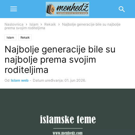
Naslovnica
Islam
Rekaik
Najbolje generacije bile su najbolje
prema svojim roditeljima
Islam
Rekaik
Najbolje generacije bile su
najbolje prema svojim
roditeljima
Od
Islam web
-
Datum uređivanja: 01. jun 2026.