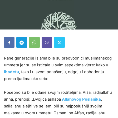
Rane generacije islama bile su predvodnici muslimanskog
ummeta jer su se isticale u svim aspektima vjere: kako u
ibadetu
, tako i u svom ponašanju, odgoju i ophođenju
prema ljudima oko sebe.
Posebno su bile odane svojim roditeljima. Aiša, radijallahu
anha, prenosi: „Dvojica ashaba
Allahovog Poslanika
,
sallallahu alejhi ve sellem, bili su najposlušniji svojim
majkama u ovom ummetu: Osman ibn Affan, radijallahu