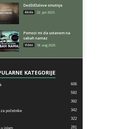
Dedždžalove smutnje
Akida
22. jan 2025.
Pomozi mi da ustanem na
sabah namaz
Video
18. aug 2020.
ULARNE KATEGORIJE
606
k
592
392
342
 za početnike
322
281
 u islam