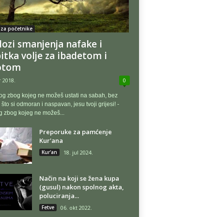
 za početnike
lozi smanjenja nafake i
itka volje za ibadetom i
otom
r 2018.
0
og zbog kojeg ne možeš ustati na sabah, bez
 što si odmoran i naspavan, jesu tvoji grijesi! -
g zbog kojeg ne možeš...
Preporuke za pamćenje
Kur'ana
Kur'an
18. jul 2024.
Način na koji se žena kupa
(gusul) nakon spolnog akta,
poluciranja...
Fetve
06. okt 2022.