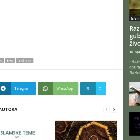
Islam
Raz
gub
živ
18. ap
A
ŠIRK
ZAŠTITA
- Razl
obzira
Razlo
Telegram
WhatsApp
X
 AUTORA