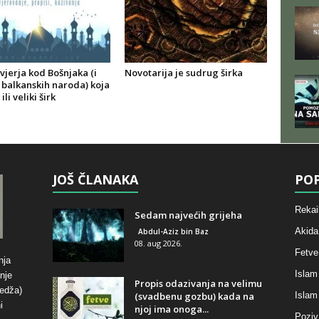
jerja kod Bošnjaka (i
Novotarija je sudrug širka
 balkanskih naroda) koja
ili veliki širk
JOŠ ČLANAKA
POP
Rekai
Sedam najvećih grijeha
Akida
Abdul-Aziz bin Baz
08. aug 2026.
Fetve
nja
Islam
nje
Propis odazivanja na velimu
hedža)
(svadbenu gozbu) kada na
Islam
i
njoj ima onoga...
Poziv