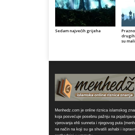
Sedam najvećih grijeha
Praznov
drugih
su mali 
Menhedz.com je online riznica islamskog zna
koja posvećuje posebnu pažnju na pojašnjava
vjerovanja ehli sunneta i njegovog puta (men
na način na koji su ga shvatili ashabi i ispravn