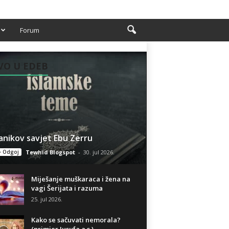
Forum
VO U EDEB
anikov savjet Ebu Zerru
- Odgoj
Tewhid Blogspot
-
30. jul 2026.
Miješanje muškaraca i žena na
vagi Šerijata i razuma
25. jul 2026.
Kako se sačuvati nemorala?