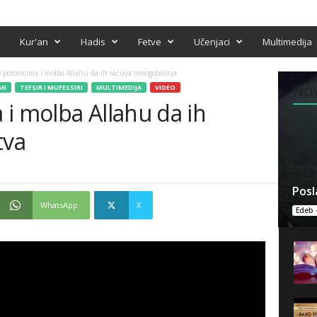
Kur'an
Hadis
Fetve
Učenjaci
Multimedija
o potomcima i molba Allahu da ih sačuva mnogoboštva
AN
TEFSIR I MUFESSIRI
MULTIMEDIJA
VIDEO
NO
i molba Allahu da ih
tva
Posl
WhatsApp
X
Edeb 