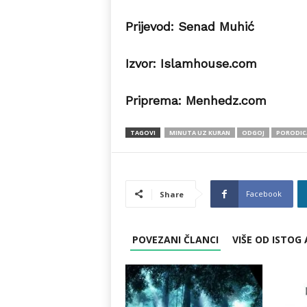
Prijevod: Senad Muhić
Izvor: Islamhouse.com
Priprema: Menhedz.com
TAGOVI
MINUTA UZ KURAN
ODGOJ
PORODIC
Facebook
Share
POVEZANI ČLANCI
VIŠE OD ISTOG