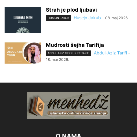
Strah je plod ljubavi
Husejn Jakub
-
08. maj 2026.
HUSEJN JAKUB
Mudrosti šejha Tarifija
Abdul-Aziz Tarifi
-
ABDUL-AZIZ MERZUK ET-TARIFI
18. mar 2026.
O NAMA