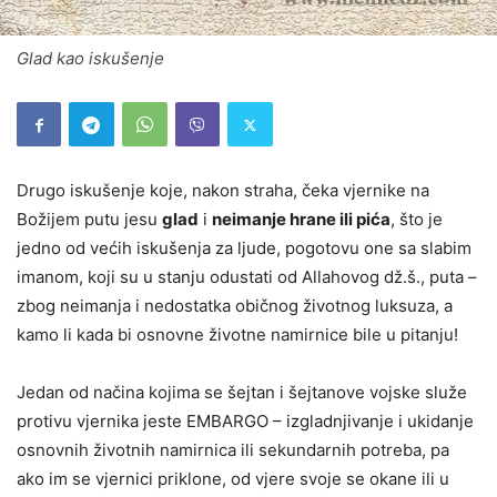
Glad kao iskušenje
Drugo iskušenje koje, nakon straha, čeka vjernike na
Božijem putu jesu
glad
i
neimanje hrane ili pića
, što je
jedno od većih iskušenja za ljude, pogotovu one sa slabim
imanom, koji su u stanju odustati od Allahovog dž.š., puta –
zbog neimanja i nedostatka običnog životnog luksuza, a
kamo li kada bi osnovne životne namirnice bile u pitanju!
Jedan od načina kojima se šejtan i šejtanove vojske služe
protivu vjernika jeste EMBARGO – izgladnjivanje i ukidanje
osnovnih životnih namirnica ili sekundarnih potreba, pa
ako im se vjernici priklone, od vjere svoje se okane ili u