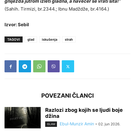
gnijezda jutrom izleti gladna, a navečer se vrati sita!“
(Sahih. Tirmizi, br.2344.; Ibnu Madždže, br.4164.)
Izvor: Sebil
TAGOVI
glad
iskušenja
strah
POVEZANI ČLANCI
Razlozi zbog kojih se ljudi boje
džina
Ebul-Munzir Amin
-
02. jun 2026.
ISLAM