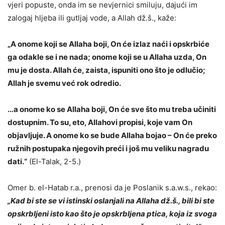
vjeri popuste, onda im se nevjernici smiluju, dajući im
zalogaj hljeba ili gutljaj vode, a Allah dž.š., kaže:
„A onome koji se Allaha boji, On će izlaz naći i opskrbiće
ga odakle se i ne nada; onome koji se u Allaha uzda, On
mu je dosta. Allah će, zaista, ispuniti ono što je odlučio;
Allah je svemu već rok odredio.
…a onome ko se Allaha boji, On će sve što mu treba učiniti
dostupnim. To su, eto, Allahovi propisi, koje vam On
objavljuje. A onome ko se bude Allaha bojao – On će preko
ružnih postupaka njegovih preći i još mu veliku nagradu
dati.“
(El-Talak, 2-5.)
Omer b. el-Hatab r.a., prenosi da je Poslanik s.a.w.s., rekao:
„Kad bi ste se vi istinski oslanjali na Allaha dž.š., bili bi ste
opskrbljeni isto kao što je opskrbljena ptica, koja iz svoga