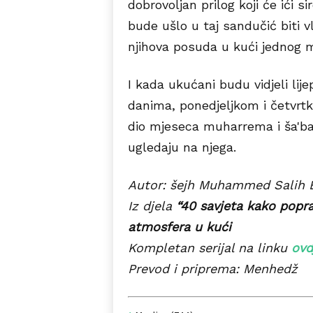
dobrovoljan prilog koji će ići 
bude ušlo u taj sandučić biti v
njihova posuda u kući jednog 
I kada ukućani budu vidjeli lije
danima, ponedjeljkom i četvrtko
dio mjeseca muharrema i ša'ban
ugledaju na njega.
Autor: šejh Muhammed Salih 
Iz djela
“40 savjeta kako popr
atmosfera u kući
Kompletan serijal na linku
ovd
Prevod i priprema: Menhedž