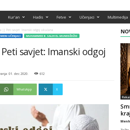
Kur'an
Hadis
Fetve
Učenjaci
Multimedija
 || Peti savjet: Imanski odgoj ukućana
NOV
MENI UČENJACI
MUHAMMED B. SALIH EL-MUNEDŽDŽID
Peti savjet: Imanski odgoj
nja: 01. dec 2020.
612
WhatsApp
X
Rekai
Smr
kra
Menh