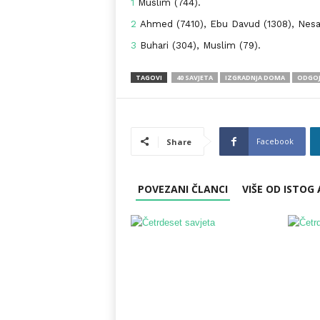
1
Muslim (744).
2
Ahmed (7410), Ebu Davud (1308), Nesai 
3
Buhari (304), Muslim (79).
TAGOVI
40 SAVJETA
IZGRADNJA DOMA
ODGOJ
Facebook
Share
POVEZANI ČLANCI
VIŠE OD ISTOG