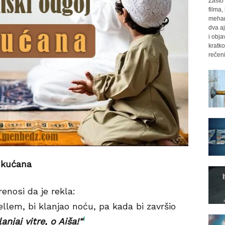
Zašto 
filma,
mehan
dva aj
i obja
kratko
rečeni
 ukućana
renosi da je rekla:
sellem, bi klanjao noću, pa kada bi završio
1
anjaj vitre, o Aiša!“