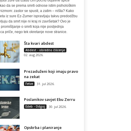
ljudi žure da izađu čim počnu odjavne špice
 kao da se prema smrti odnose istim psihološkim
izmom: zastor se spusti, a zatim – ništa? Kako
eta iz sure Ez-Zumer ispravljaju takvu predodžbu
vljuju da smrt nije ni kraj ni završetak? Ovo je
 promišljanje o smrti koja nije posljednja
ca priče, nego tek okretanje nove stranice.
Šta kvari abdest
Abdest - obredno čišćenje
02. aug 2026.
Prezaduženi koji imaju pravo
na zekat
Fetve
31. jul 2026.
Poslanikov savjet Ebu Zerru
Edeb - Odgoj
30. jul 2026.
Opskrba i planiranje