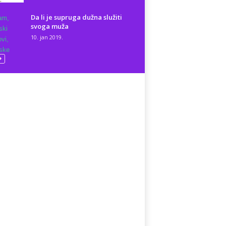
Da li je supruga dužna služiti
svoga muža
10. jan 2019.