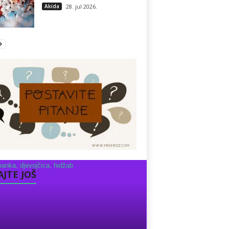
Akida
28. jul 2026.
AJTE JOŠ