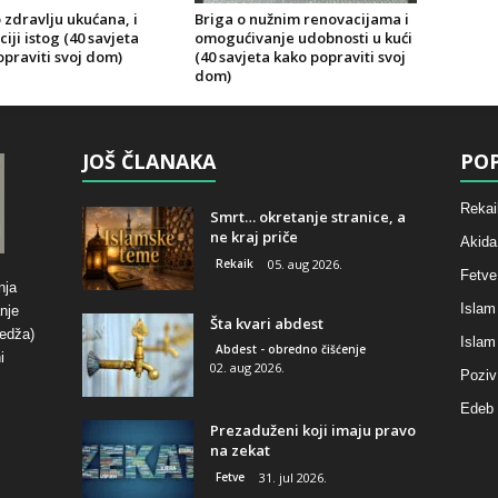
 zdravlju ukućana, i
Briga o nužnim renovacijama i
iji istog (40 savjeta
omogućivanje udobnosti u kući
praviti svoj dom)
(40 savjeta kako popraviti svoj
dom)
JOŠ ČLANAKA
POP
Rekai
Smrt… okretanje stranice, a
ne kraj priče
Akida
Rekaik
05. aug 2026.
Fetve
nja
Islam
nje
Šta kvari abdest
hedža)
Islam
Abdest - obredno čišćenje
i
02. aug 2026.
Poziv
Edeb 
Prezaduženi koji imaju pravo
na zekat
Fetve
31. jul 2026.