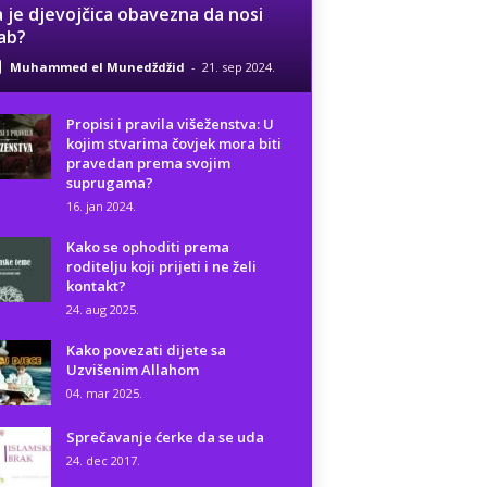
 je djevojčica obavezna da nosi
ab?
Muhammed el Munedždžid
-
21. sep 2024.
Propisi i pravila višeženstva: U
kojim stvarima čovjek mora biti
pravedan prema svojim
suprugama?
16. jan 2024.
Kako se ophoditi prema
roditelju koji prijeti i ne želi
kontakt?
24. aug 2025.
Kako povezati dijete sa
Uzvišenim Allahom
04. mar 2025.
Sprečavanje ćerke da se uda
24. dec 2017.