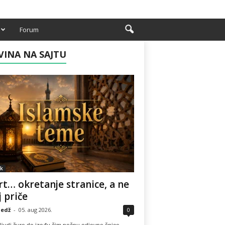
Forum
INA NA SAJTU
k
t… okretanje stranice, a ne
j priče
edž
-
05. aug 2026.
0