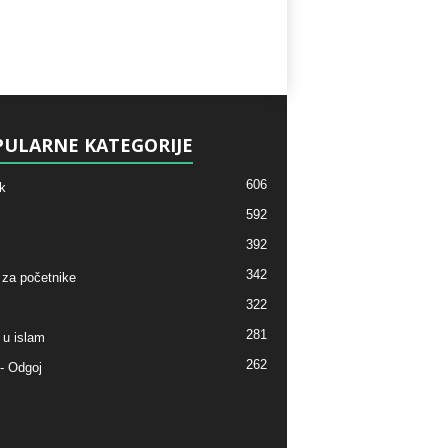
ULARNE KATEGORIJE
606
k
592
392
342
 za početnike
322
281
 u islam
262
- Odgoj