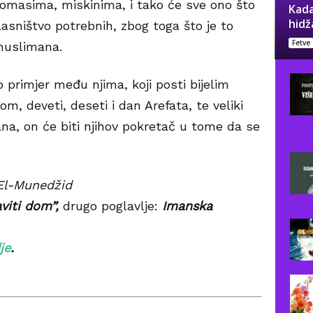
siromasima, miskinima, i tako će sve ono što
Kada
hidž
lasništvo potrebnih, zbog toga što je to
Fetve
muslimana.
p primjer među njima, koji posti bijelim
m, deveti, deseti i dan Arefata, te veliki
a, on će biti njihov pokretač u tome da se
El-Munedžid
aviti dom”,
drugo poglavlje:
Imanska
je
.