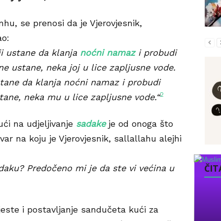
nhu, se prenosi da je Vjerovjesnik,
ao:
ji ustane da klanja
noćni namaz
i probudi
ne ustane, neka joj u lice zapljusne vode.
stane da klanja noćni namaz i probudi
2
tane, neka mu u lice zapljusne vode.“
ći na udjeljivanje
sadake
je od onoga što
var na koju je Vjerovjesnik, sallallahu alejhi
ČIT
daku? Predočeno mi je da ste vi većina u
 jeste i postavljanje sandučeta kući za