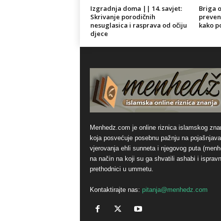
Izgradnja doma || 14. savjet:
Briga o
Skrivanje porodičnih
prevenc
nesuglasica i rasprava od očiju
kako po
djece
Menhedz.com je online riznica islamskog zna
koja posvećuje posebnu pažnju na pojašnjava
vjerovanja ehli sunneta i njegovog puta (men
na način na koji su ga shvatili ashabi i ispravn
prethodnici u ummetu.
Kontaktirajte nas:
pitanja@menhedz.com