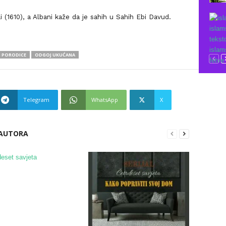
(1610), a Albani kaže da je sahih u Sahih Ebi Davud.
 PORODICE
ODGOJ UKUĆANA
Telegram
WhatsApp
X
 AUTORA