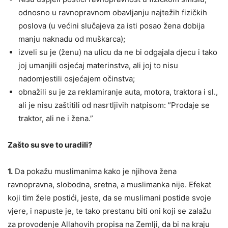
odnosno u ravnopravnom obavljanju najtežih fizičkih
poslova (u većini slučajeva za isti posao žena dobija
manju naknadu od muškarca);
izveli su je (ženu) na ulicu da ne bi odgajala djecu i tako
joj umanjili osjećaj materinstva, ali joj to nisu
nadomjestili osjećajem očinstva;
obnažili su je za reklamiranje auta, motora, traktora i sl.,
ali je nisu zaštitili od nasrtljivih natpisom: ”Prodaje se
traktor, ali ne i žena.”
Zašto su sve to uradili?
1.
Da pokažu muslimanima kako je njihova žena
ravnopravna, slobodna, sretna, a muslimanka nije. Efekat
koji tim žele postići, jeste, da se muslimani postide svoje
vjere, i napuste je, te tako prestanu biti oni koji se zalažu
za provodenje Allahovih propisa na Zemlji, da bi na kraju