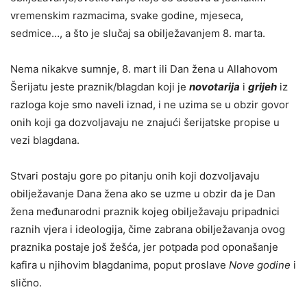
vremenskim razmacima, svake godine, mjeseca,
sedmice…, a što je slučaj sa obilježavanjem 8. marta.
Nema nikakve sumnje, 8. mart ili Dan žena u Allahovom
Šerijatu jeste praznik/blagdan koji je
novotarija
i
grijeh
iz
razloga koje smo naveli iznad, i ne uzima se u obzir govor
onih koji ga dozvoljavaju ne znajući šerijatske propise u
vezi blagdana.
Stvari postaju gore po pitanju onih koji dozvoljavaju
obilježavanje Dana žena ako se uzme u obzir da je Dan
žena međunarodni praznik kojeg obilježavaju pripadnici
raznih vjera i ideologija, čime zabrana obilježavanja ovog
praznika postaje još žešća, jer potpada pod oponašanje
kafira u njihovim blagdanima, poput proslave
Nove godine
i
slično.