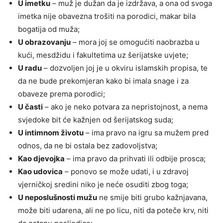
U imetku
– muž je dužan da je izdržava, a ona od svoga
imetka nije obavezna trošiti na porodici, makar bila
bogatija od muža;
U obrazovanju
– mora joj se omogućiti naobrazba u
kući, mesdžidu i fakultetima uz šerijatske uvjete;
U radu
– dozvoljen joj je u okviru islamskih propisa, te
da ne bude prekomjeran kako bi imala snage i za
obaveze prema porodici;
U časti
– ako je neko potvara za nepristojnost, a nema
svjedoke bit će kažnjen od šerijatskog suda;
U intimnom životu
– ima pravo na igru sa mužem pred
odnos, da ne bi ostala bez zadovoljstva;
Kao djevojka
– ima pravo da prihvati ili odbije prosca;
Kao udovica
– ponovo se može udati, i u zdravoj
vjerničkoj sredini niko je neće osuditi zbog toga;
U neposlušnosti mužu
ne smije biti grubo kažnjavana,
može biti udarena, ali ne po licu, niti da poteče krv, niti