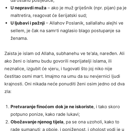
da ostanu posljedice;
U nepravdi muža
– ako je muž griješnik (npr. pijan) pa je
maltretira, reagovat će šerijatski sud;
U ljubavi i pažnji
– Allahov Poslanik, sallallahu alejhi ve
sellem, je čak na samrti naglasio blago postupanje sa
ženama.
Zaista je islam od Allaha, subhanehu ve te'ala, naređen. Ali
ako ženi o islamu budu govorili neprijatelji islama, ili
neznalice, izgubit će vjeru, i tugovati što joj niko nije
čestitao osmi mart. Imajmo na umu da su nevjernici ljudi
krajnosti. Oni nikada neće ponuditi ženi osim jedno od dva
zla:
Pretvaranje finoćom
dok je ne iskoriste
, i tako skoro
potpuno ponize, kako rade lukavi;
Obožavanje njenog tijela
, pa se ona uzoholi, kako to
rade sumanuti; a oboje, i poniženost, i oholost vodi je u