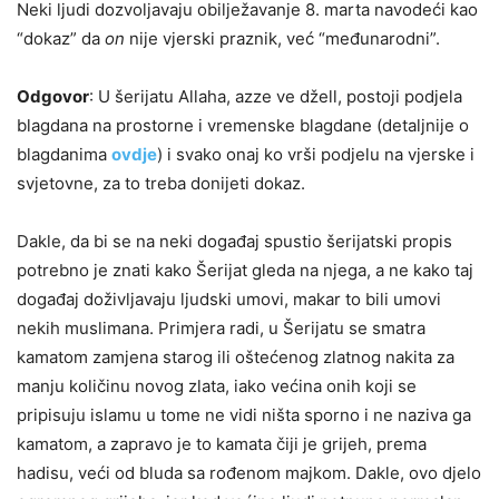
Neki ljudi dozvoljavaju obilježavanje 8. marta navodeći kao
“dokaz” da
on
nije vjerski praznik, već “međunarodni”.
Odgovor
: U šerijatu Allaha, azze ve džell, postoji podjela
blagdana na prostorne i vremenske blagdane (detaljnije o
blagdanima
ovdje
) i svako onaj ko vrši podjelu na vjerske i
svjetovne, za to treba donijeti dokaz.
Dakle, da bi se na neki događaj spustio šerijatski propis
potrebno je znati kako Šerijat gleda na njega, a ne kako taj
događaj doživljavaju ljudski umovi, makar to bili umovi
nekih muslimana. Primjera radi, u Šerijatu se smatra
kamatom zamjena starog ili oštećenog zlatnog nakita za
manju količinu novog zlata, iako većina onih koji se
pripisuju islamu u tome ne vidi ništa sporno i ne naziva ga
kamatom, a zapravo je to kamata čiji je grijeh, prema
hadisu, veći od bluda sa rođenom majkom. Dakle, ovo djelo