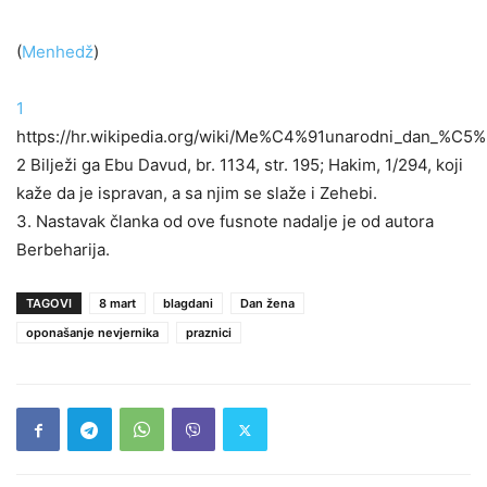
(
Menhedž
)
1
https://hr.wikipedia.org/wiki/Me%C4%91unarodni_dan_%C5
2 Bilježi ga Ebu Davud, br. 1134, str. 195; Hakim, 1/294, koji
kaže da je ispravan, a sa njim se slaže i Zehebi.
3. Nastavak članka od ove fusnote nadalje je od autora
Berbeharija.
TAGOVI
8 mart
blagdani
Dan žena
oponašanje nevjernika
praznici