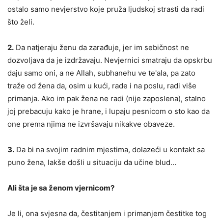
ostalo samo nevjerstvo koje pruža ljudskoj strasti da radi
što želi.
2.
Da natjeraju ženu da zarađuje, jer im sebičnost ne
dozvoljava da je izdržavaju. Nevjernici smatraju da opskrbu
daju samo oni, a ne Allah, subhanehu ve te'ala, pa zato
traže od žena da, osim u kući, rade i na poslu, radi više
primanja. Ako im pak žena ne radi (nije zaposlena), stalno
joj prebacuju kako je hrane, i lupaju pesnicom o sto kao da
one prema njima ne izvršavaju nikakve obaveze.
3.
Da bi na svojim radnim mjestima, dolazeći u kontakt sa
puno žena, lakše došli u situaciju da učine blud…
Ali šta je sa ženom vjernicom?
Je li, ona svjesna da, čestitanjem i primanjem čestitke tog