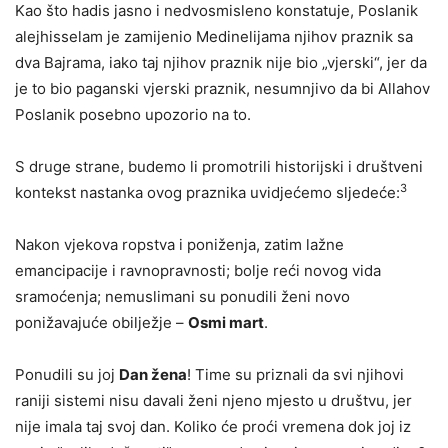
Kao što hadis jasno i nedvosmisleno konstatuje, Poslanik
alejhisselam je zamijenio Medinelijama njihov praznik sa
dva Bajrama, iako taj njihov praznik nije bio „vjerski“, jer da
je to bio paganski vjerski praznik, nesumnjivo da bi Allahov
Poslanik posebno upozorio na to.
S druge strane, budemo li promotrili historijski i društveni
3
kontekst nastanka ovog praznika uvidjećemo sljedeće:
Nakon vjekova ropstva i poniženja, zatim lažne
emancipacije i ravnopravnosti; bolje reći novog vida
sramoćenja; nemuslimani su ponudili ženi novo
ponižavajuće obilježje –
Osmi mart
.
Ponudili su joj
Dan žena
! Time su priznali da svi njihovi
raniji sistemi nisu davali ženi njeno mjesto u društvu, jer
nije imala taj svoj dan. Koliko će proći vremena dok joj iz