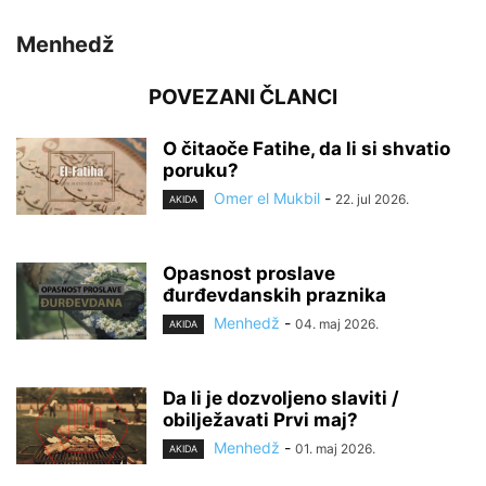
Menhedž
POVEZANI ČLANCI
O čitaoče Fatihe, da li si shvatio
poruku?
Omer el Mukbil
-
22. jul 2026.
AKIDA
Opasnost proslave
đurđevdanskih praznika
Menhedž
-
04. maj 2026.
AKIDA
Da li je dozvoljeno slaviti /
obilježavati Prvi maj?
Menhedž
-
01. maj 2026.
AKIDA