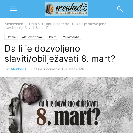
Naslovnica
Ostalo
Aktuelne teme
Da li je dozvoljeno
slaviti/obilježavati 8. mart?
Ostalo
Aktuelne teme
Islam
Muslimanka
Da li je dozvoljeno
slaviti/obilježavati 8. mart?
Od
Menhedž
-
Datum uređivanja: 08. mar 2026.