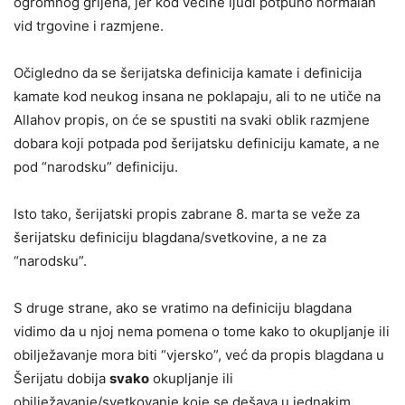
ogromnog grijeha, jer kod većine ljudi potpuno normalan
vid trgovine i razmjene.
Očigledno da se šerijatska definicija kamate i definicija
kamate kod neukog insana ne poklapaju, ali to ne utiče na
Allahov propis, on će se spustiti na svaki oblik razmjene
dobara koji potpada pod šerijatsku definiciju kamate, a ne
pod “narodsku” definiciju.
Isto tako, šerijatski propis zabrane 8. marta se veže za
šerijatsku definiciju blagdana/svetkovine, a ne za
“narodsku”.
S druge strane, ako se vratimo na definiciju blagdana
vidimo da u njoj nema pomena o tome kako to okupljanje ili
obilježavanje mora biti “vjersko”, već da propis blagdana u
Šerijatu dobija
svako
okupljanje ili
obilježavanje/svetkovanje koje se dešava u jednakim