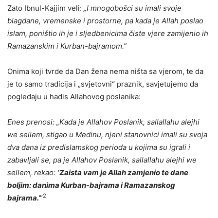
Zato Ibnul-Kajjim veli:
„I mnogobošci su imali svoje
blagdane, vremenske i prostorne, pa kada je Allah poslao
islam, poništio ih je i sljedbenicima čiste vjere zamijenio ih
Ramazanskim i Kurban-bajramom.”
Onima koji tvrde da Dan žena nema ništa sa vjerom, te da
je to samo tradicija i „svjetovni“ praznik, savjetujemo da
pogledaju u hadis Allahovog poslanika:
Enes prenosi: „Kada je Allahov Poslanik, sallallahu alejhi
we sellem, stigao u Medinu, njeni stanovnici imali su svoja
dva dana iz predislamskog perioda u kojima su igrali i
zabavljali se, pa je Allahov Poslanik, sallallahu alejhi we
sellem, rekao:
‘Zaista vam je Allah zamjenio te dane
boljim: danima Kurban-bajrama i Ramazanskog
2
bajrama.’
“