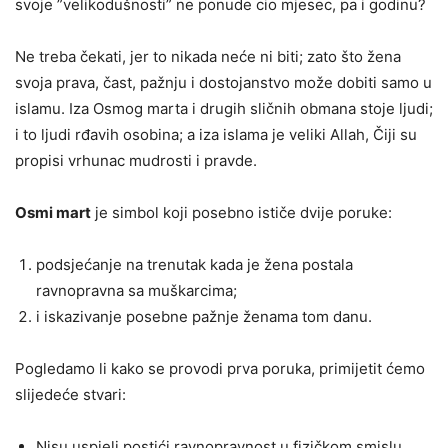
svoje ”velikodušnosti” ne ponude cio mjesec, pa i godinu?
Ne treba čekati, jer to nikada neće ni biti; zato što žena
svoja prava, čast, pažnju i dostojanstvo može dobiti samo u
islamu. Iza Osmog marta i drugih sličnih obmana stoje ljudi;
i to ljudi rđavih osobina; a iza islama je veliki Allah, Čiji su
propisi vrhunac mudrosti i pravde.
Osmi mart
je simbol koji posebno ističe dvije poruke:
podsjećanje na trenutak kada je žena postala
ravnopravna sa muškarcima;
i iskazivanje posebne pažnje ženama tom danu.
Pogledamo li kako se provodi prva poruka, primijetit ćemo
slijedeće stvari:
Nisu uspjeli postići ravnopravnost u fizičkom smislu,