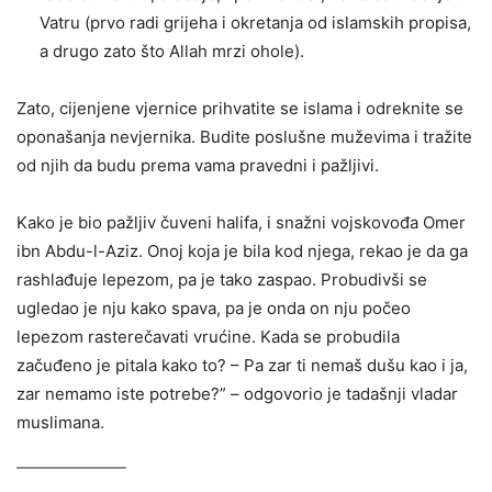
Vatru (prvo radi grijeha i okretanja od islamskih propisa,
a drugo zato što Allah mrzi ohole).
Zato, cijenjene vjernice prihvatite se islama i odreknite se
oponašanja nevjernika. Budite poslušne muževima i tražite
od njih da budu prema vama pravedni i pažljivi.
Kako je bio pažljiv čuveni halifa, i snažni vojskovođa Omer
ibn Abdu-l-Aziz. Onoj koja je bila kod njega, rekao je da ga
rashlađuje lepezom, pa je tako zaspao. Probudivši se
ugledao je nju kako spava, pa je onda on nju počeo
lepezom rasterečavati vrućine. Kada se probudila
začuđeno je pitala kako to? – Pa zar ti nemaš dušu kao i ja,
zar nemamo iste potrebe?” – odgovorio je tadašnji vladar
muslimana.