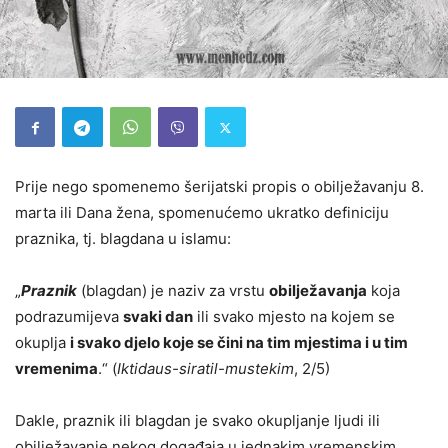
Prije nego spomenemo šerijatski propis o obilježavanju 8.
marta ili Dana žena, spomenućemo ukratko definiciju
praznika, tj. blagdana u islamu:
„
Praznik
(blagdan) je naziv za vrstu
obilježavanja
koja
podrazumijeva
svaki dan
ili svako mjesto na kojem se
okuplja
i svako djelo koje se čini na tim mjestima i u tim
vremenima
.“ (
Iktidaus-siratil-mustekim
, 2/5)
Dakle, praznik ili blagdan je svako okupljanje ljudi ili
obilježavanje nekog događaja u jednakim vremenskim