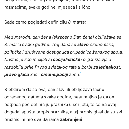
razmacima, svake godine, mjeseca i slično.
Sada ćemo pogledati definiciju
8. marta:
Međunarodni dan žena (skraćeno Dan žena) obilježava se
8. marta svake godine. Tog dana se
slave
ekonomska,
politička i društvena dostignuća pripadnica ženskog spola.
Nastao je kao inicijativa
socijalističkih
organizacija u
razdoblju prije Prvog svjetskog rata u borbi za
jednakost
,
1
pravo glasa
kao i
emancipaciji
žena.
S obzirom da se ovaj dan slavi ili obilježava tačno
određenog datuma svake godine, nesumnjivo je da on
potpada pod definiciju praznika u šerijatu, te se na ovaj
događaj spušta propis praznika, a taj propis glasi da su svi
praznici mimo dva Bajrama
zabranjeni
.