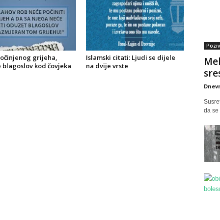
Poziv
očinjenog grijeha,
Islamski citati: Ljudi se dijele
Mel
e blagoslov kod čovjeka
na dvije vrste
sres
Dnevn
Susret
da se 