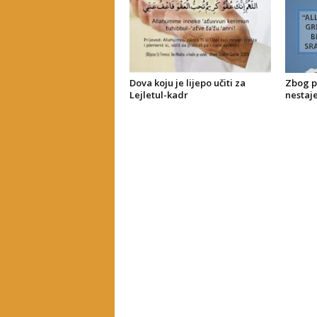
Dova koju je lijepo učiti za
Zbog p
Lejletul-kadr
nestaj