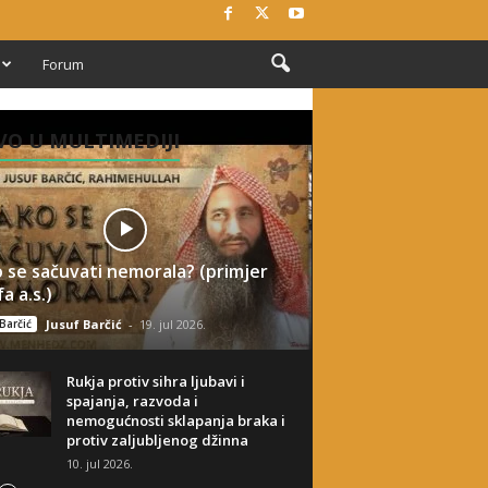
Forum
O U MULTIMEDIJI
 se sačuvati nemorala? (primjer
a a.s.)
Barčić
Jusuf Barčić
-
19. jul 2026.
Rukja protiv sihra ljubavi i
spajanja, razvoda i
nemogućnosti sklapanja braka i
protiv zaljubljenog džinna
10. jul 2026.