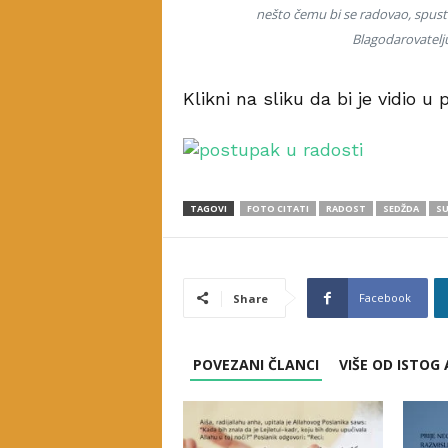
nešto čemu bi se radovao, spusti
Blagodarovatelj
Klikni na sliku da bi je vidio u p
TAGOVI
FOTO CITATI
RADOST
SEDŽDA
SU
Facebook
Share
POVEZANI ČLANCI
VIŠE OD ISTOG