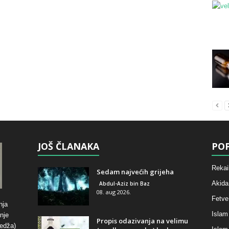
JOŠ ČLANAKA
POP
Rekai
Sedam najvećih grijeha
Akida
Abdul-Aziz bin Baz
08. aug 2026.
Fetve
nja
Islam
nje
Propis odazivanja na velimu
hedža)