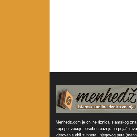
Menhedz.com je online riznica islamskog zna
koja posvećuje posebnu pažnju na pojašnjava
vjerovanja ehli sunneta i njegovog puta (men