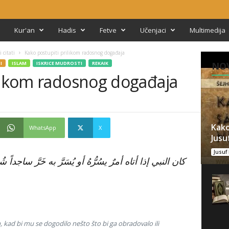
Kur'an
Hadis
Fetve
Učenjaci
Multimedija
 citati
Kako postupiti prilikom radosnog događaja
I
ISLAM
ISKRICE MUDROSTI
REKAIK
NOV
ilikom radosnog događaja
Kako
WhatsApp
X
Jusuf
Jusuf 
كان النبي إذا أتاه أمرٌ يسُرُّهُ أو يُسَرَّ به خَرَّ ساجداً
em, kad bi mu se dogodilo nešto što bi ga obradovalo ili