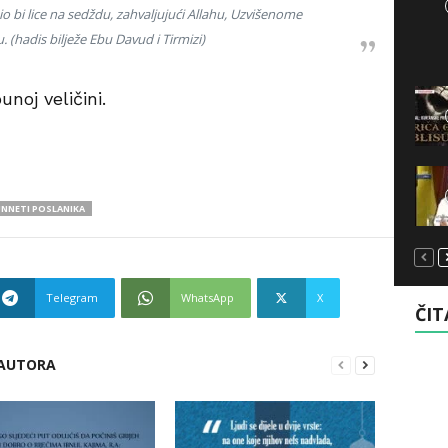
o bi lice na sedždu, zahvaljujući Allahu, Uzvišenome
u.
(hadis bilježe Ebu Davud i Tirmizi)
unoj veličini.
NNETI POSLANIKA
Telegram
WhatsApp
X
ČIT
 AUTORA