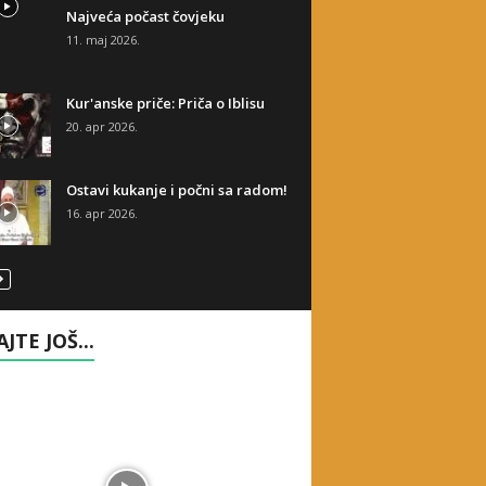
Najveća počast čovjeku
11. maj 2026.
Kur'anske priče: Priča o Iblisu
20. apr 2026.
Ostavi kukanje i počni sa radom!
16. apr 2026.
AJTE JOŠ...