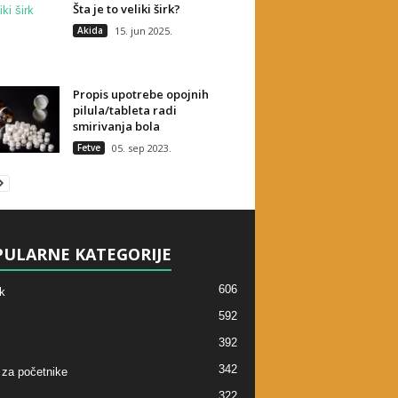
Šta je to veliki širk?
Akida
15. jun 2025.
Propis upotrebe opojnih
pilula/tableta radi
smirivanja bola
Fetve
05. sep 2023.
ULARNE KATEGORIJE
606
k
592
392
342
 za početnike
322