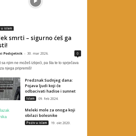
 u islam
ek smrti – sigurno ćeš ga
ti!
i Podsjetnik
-
30. mar 2026.
0
 sa njim ne možeš izbjeći, pa šta te to sprječava
za njega pripremiš!
Predznak Sudnjeg dana:
Pojava ljudi koji će
odbacivati hadise i sunnet
Islam
09. feb 2024.
Meleki mole za onoga koji
obilazi bolesnike
Poziv u islam
19. okt 2020.