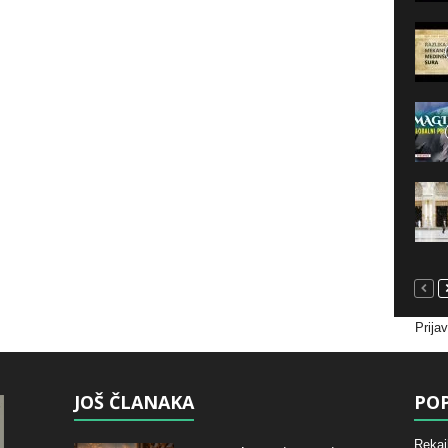
Prija
JOŠ ČLANAKA
POP
Rekai