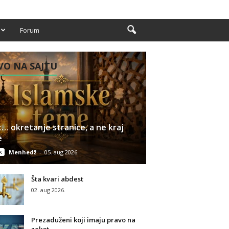
Forum
O NA SAJTU
… okretanje stranice, a ne kraj
e
k
Menhedž
-
05. aug 2026.
Šta kvari abdest
02. aug 2026.
Prezaduženi koji imaju pravo na