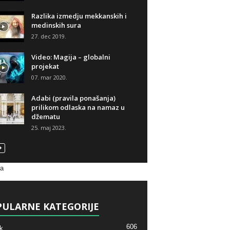
Razlika izmedju mekkanskih i
medinskih sura
27. dec 2019.
Video: Magija – globalni
projekat
07. mar 2020.
Adabi (pravila ponašanja)
prilikom odlaska na namaz u
džematu
25. maj 2023.
va
ULARNE KATEGORIJE
606
k