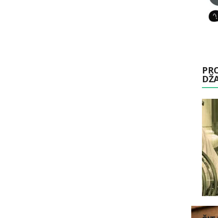
PRO
DŽ