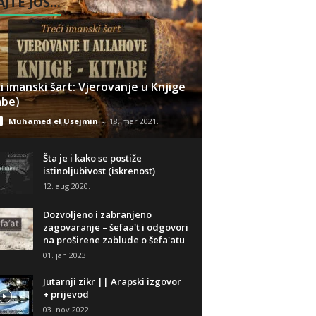
JTE JOŠ...
i imanski šart: Vjerovanje u Knjige
abe)
Muhamed el Usejmin
-
18. mar 2021.
Šta je i kako se postiže
istinoljubivost (iskrenost)
12. aug 2020.
Dozvoljeno i zabranjeno
zagovaranje – šefaa't i odgovori
na proširene zablude o šefa'atu
01. jan 2023.
Jutarnji zikr || Arapski izgovor
+ prijevod
03. nov 2022.