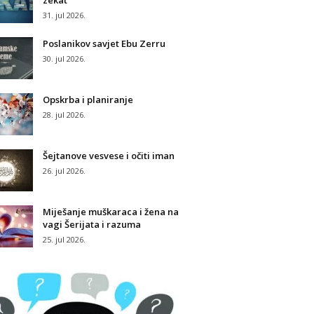
zekat
31. jul 2026.
Poslanikov savjet Ebu Zerru
30. jul 2026.
Opskrba i planiranje
28. jul 2026.
Šejtanove vesvese i očiti iman
26. jul 2026.
Miješanje muškaraca i žena na
vagi Šerijata i razuma
25. jul 2026.