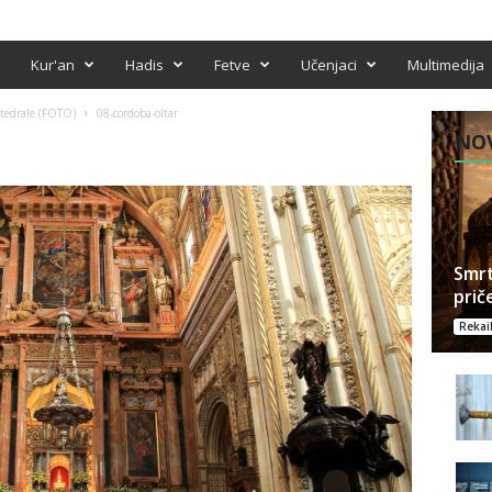
Kur'an
Hadis
Fetve
Učenjaci
Multimedija
atedrale (FOTO)
08-cordoba-oltar
NOV
Smrt
prič
Rekai