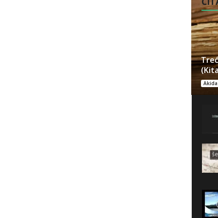
ČITA
Treć
(Kit
Akida