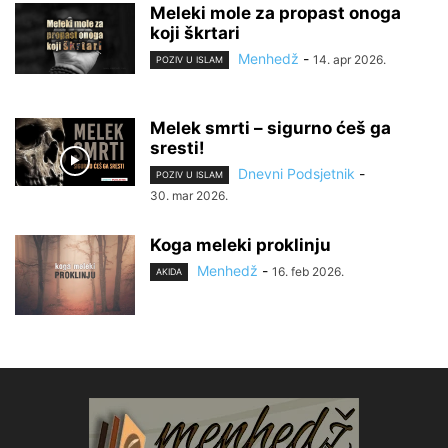
Meleki mole za propast onoga
koji škrtari
Menhedž
-
14. apr 2026.
POZIV U ISLAM
Melek smrti – sigurno ćeš ga
sresti!
Dnevni Podsjetnik
-
POZIV U ISLAM
30. mar 2026.
Koga meleki proklinju
Menhedž
-
16. feb 2026.
AKIDA