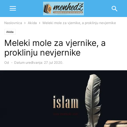
Naslovnica
Akida
Meleki mole za vjernike, a proklinju nevjernike
Akida
Meleki mole za vjernike, a
proklinju nevjernike
Od
-
Datum uređivanja: 27. jul 2020.