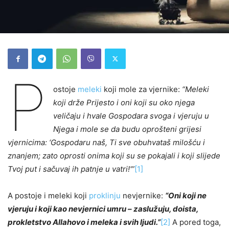
P
ostoje
meleki
koji mole za vjernike:
“Meleki
koji drže Prijesto i oni koji su oko njega
veličaju i hvale Gospodara svoga i vjeruju u
Njega i mole se da budu oprošteni grijesi
vjernicima: ‘Gospodaru naš, Ti sve obuhvataš milošću i
znanjem; zato oprosti onima koji su se pokajali i koji slijede
Tvoj put i sačuvaj ih patnje u vatri!'”
[1]
A postoje i meleki koji
proklinju
nevjernike:
“Oni koji ne
vjeruju i koji kao nevjernici umru – zaslužuju, doista,
prokletstvo Allahovo i meleka i svih ljudi.”
[2]
A pored toga,