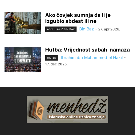
Ako čovjek sumnja da li je
izgubio abdest ili ne
Bin Baz
-
27. apr 2026.
ABDUL-AZIZ BIN BAZ
Hutba: Vrijednost sabah-namaza
Ibrahim ibn Muhammed el Hakil
-
HUTBE
17. dec 2025.