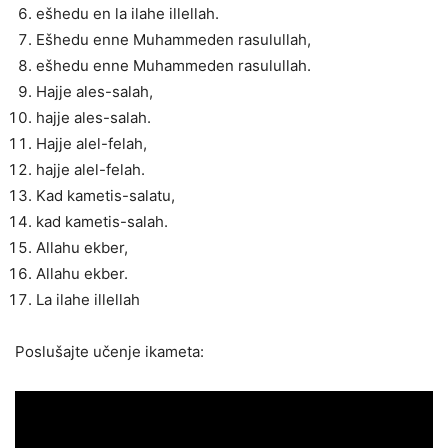
ešhedu en la ilahe illellah.
Ešhedu enne Muhammeden rasulullah,
ešhedu enne Muhammeden rasulullah.
Hajje ales-salah,
hajje ales-salah.
Hajje alel-felah,
hajje alel-felah.
Kad kametis-salatu,
kad kametis-salah.
Allahu ekber,
Allahu ekber.
La ilahe illellah
Poslušajte učenje ikameta: