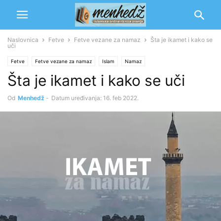
Naslovnica
Fetve
Fetve vezane za namaz
Šta je ikamet i kako se
uči
Fetve
Fetve vezane za namaz
Islam
Namaz
Šta je ikamet i kako se uči
Od
Menhedž
-
Datum uređivanja: 16. feb 2022.