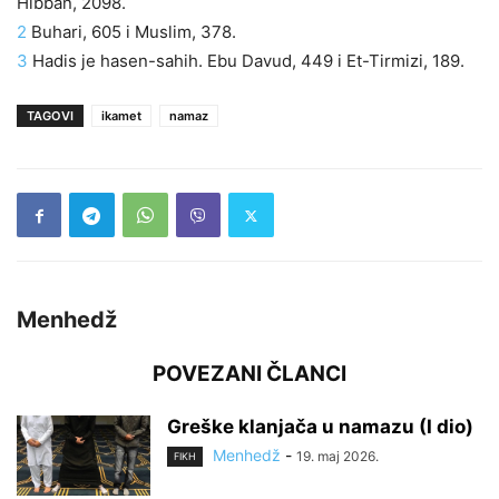
Hibban, 2098.
2
Buhari, 605 i Muslim, 378.
3
Hadis je hasen-sahih. Ebu Davud, 449 i Et-Tirmizi, 189.
TAGOVI
ikamet
namaz
Menhedž
POVEZANI ČLANCI
Greške klanjača u namazu (I dio)
Menhedž
-
19. maj 2026.
FIKH