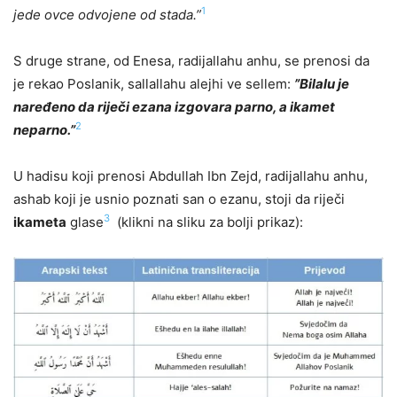
1
jede ovce odvojene od stada.”
S druge strane, od Enesa, radijallahu anhu, se prenosi da
je rekao Poslanik, sallallahu alejhi ve sellem:
”Bilalu je
naređeno da riječi ezana izgovara parno, a ikamet
2
neparno.”
U hadisu koji prenosi Abdullah Ibn Zejd, radijallahu anhu,
ashab koji je usnio poznati san o ezanu, stoji da riječi
3
ikameta
glase
(klikni na sliku za bolji prikaz):