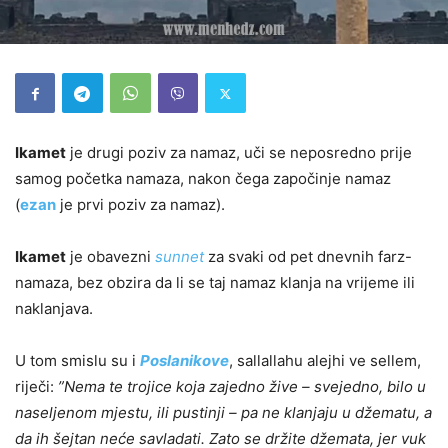
Ikamet
je drugi poziv za namaz, uči se neposredno prije
samog početka namaza, nakon čega započinje namaz
(
ezan
je prvi poziv za namaz).
Ikamet
je obavezni
sunnet
za svaki od pet dnevnih farz-
namaza, bez obzira da li se taj namaz klanja na vrijeme ili
naklanjava.
U tom smislu su i
Poslanikove
, sallallahu alejhi ve sellem,
riječi:
”Nema te trojice koja zajedno žive – svejedno, bilo u
naseljenom mjestu, ili pustinji – pa ne klanjaju u džematu, a
da ih šejtan neće savladati. Zato se držite džemata, jer vuk