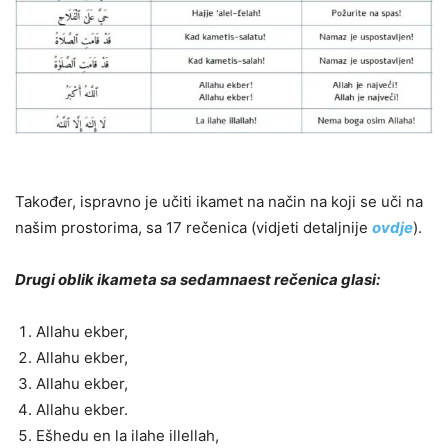
Također, ispravno je učiti ikamet na način na koji se uči na
našim prostorima, sa 17 rečenica (vidjeti detaljnije
ovdje
).
Drugi oblik ikameta sa sedamnaest rečenica glasi:
Allahu ekber,
Allahu ekber,
Allahu ekber,
Allahu ekber.
Ešhedu en la ilahe illellah,