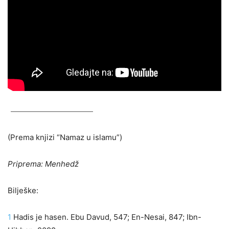
(Prema knjizi “Namaz u islamu”)
Priprema: Menhedž
Bilješke:
1
Hadis je hasen. Ebu Davud, 547; En-Nesai, 847; Ibn-