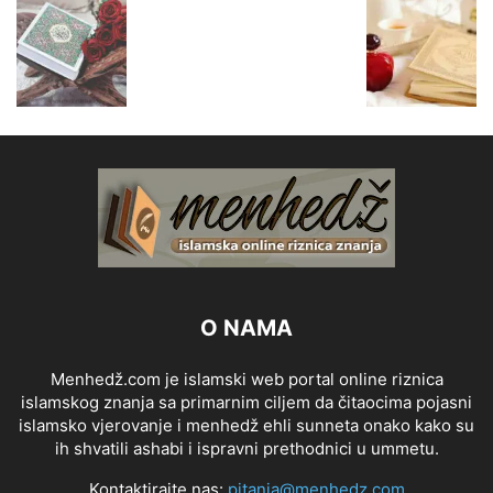
O NAMA
Menhedž.com je islamski web portal online riznica
islamskog znanja sa primarnim ciljem da čitaocima pojasni
islamsko vjerovanje i menhedž ehli sunneta onako kako su
ih shvatili ashabi i ispravni prethodnici u ummetu.
Kontaktirajte nas:
pitanja@menhedz.com