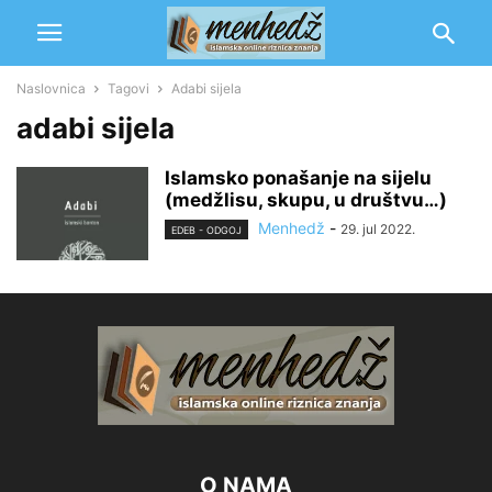
Naslovnica
Tagovi
Adabi sijela
adabi sijela
Islamsko ponašanje na sijelu
(medžlisu, skupu, u društvu…)
Menhedž
-
29. jul 2022.
EDEB - ODGOJ
O NAMA