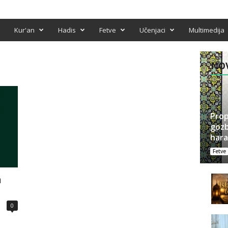
Kur'an
Hadis
Fetve
Učenjaci
Multimedija
NOV
Prop
gozb
har
Fetve
h
0