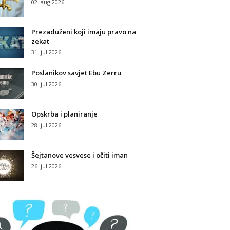
02. aug 2026.
Prezaduženi koji imaju pravo na
zekat
31. jul 2026.
Poslanikov savjet Ebu Zerru
30. jul 2026.
Opskrba i planiranje
28. jul 2026.
Šejtanove vesvese i očiti iman
26. jul 2026.