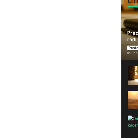
ČITA
Pred
radi
Predz
05. jan