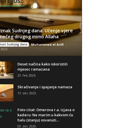
JTE JOŠ...
znak Sudnjeg dana: Učenje vjere
 nečeg drugog mimo Allaha
naci Sudnjeg dana
Muhammed el Arifi
-
 2023.
Deset načina kako iskoristiti
mjesec ramazana
23. feb 2026.
Skraćivanje i spajanje namaza
13. dec 2023.
Foto citat: Omerova r.a. izjava o
kaderu: Ne marim u kakvom ću
halu (stanju) osvanuti…
03. dec 2020.