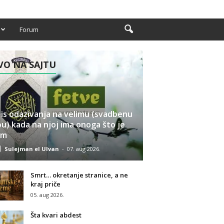
Forum
O NA SAJTU
is odazivanja na velimu (svadbenu
u) kada na njoj ima onoga što je
am
Sulejman el Ulvan
-
07. aug 2026.
Smrt… okretanje stranice, a ne
kraj priče
05. aug 2026.
Šta kvari abdest