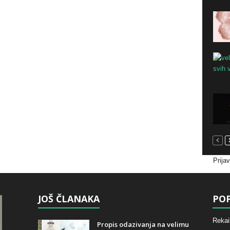
Prija
JOŠ ČLANAKA
POP
Rekai
Propis odazivanja na velimu