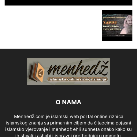
O NAMA
Menhedž.com je islamski web portal online riznica
islamskog znanja sa primarnim ciljem da čitaocima pojasni
islamsko vjerovanje i menhedž ehli sunneta onako kako su
ih shvatili ashabi i ispravni prethodnici u ummetu.