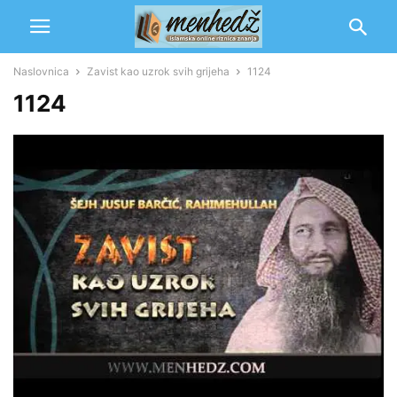
Naslovnica
Zavist kao uzrok svih grijeha
1124
1124