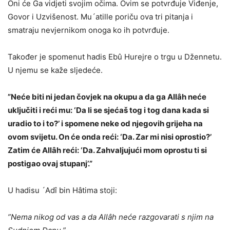
Oni će Ga vidjeti svojim očima. Ovim se potvrđuje Viđenje,
Govor i Uzvišenost. Mu´atille poriču ova tri pitanja i
smatraju nevjernikom onoga ko ih potvrđuje.
Također je spomenut hadis Ebû Hurejre o trgu u Džennetu.
U njemu se kaže sljedeće.
”Neće biti ni jedan čovjek na okupu a da ga Allâh neće
uključiti i reći mu: ‘Da li se sjećaš tog i tog dana kada si
uradio to i to?’ i spomene neke od njegovih grijeha na
ovom svijetu. On će onda reći: ‘Da. Zar mi nisi oprostio?’
Zatim će Allâh reći: ‘Da. Zahvaljujući mom oprostu ti si
postigao ovaj stupanj’.”
U hadisu ´Adî bin Hâtima stoji:
”Nema nikog od vas a da Allâh neće razgovarati s njim na