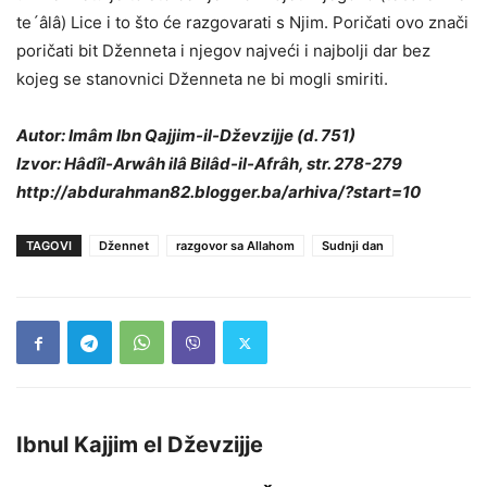
te´âlâ) Lice i to što će razgovarati s Njim. Poričati ovo znači
poričati bit Dženneta i njegov najveći i najbolji dar bez
kojeg se stanovnici Dženneta ne bi mogli smiriti.
Autor: Imâm Ibn Qajjim-il-Dževzijje (d. 751)
Izvor: Hâdîl-Arwâh ilâ Bilâd-il-Afrâh, str. 278-279
http://abdurahman82.blogger.ba/arhiva/?start=10
TAGOVI
Džennet
razgovor sa Allahom
Sudnji dan
Ibnul Kajjim el Dževzijje