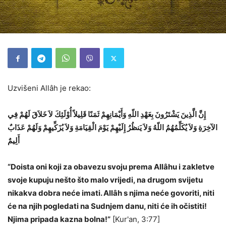
Uzvišeni Allâh je rekao:
إِنَّ الَّذِينَ يَشْتَرُونَ بِعَهْدِ اللّهِ وَأَيْمَانِهِمْ ثَمَنًا قَلِيلاً أُوْلَئِكَ لاَ خَلاَقَ لَهُمْ فِي
الآخِرَةِ وَلاَ يُكَلِّمُهُمُ اللّهُ وَلاَ يَنظُرُ إِلَيْهِمْ يَوْمَ الْقِيَامَةِ وَلاَ يُزَكِّيهِمْ وَلَهُمْ عَذَابٌ
أَلِيمٌ
“Doista oni koji za obavezu svoju prema Allâhu i zakletve
svoje kupuju nešto što malo vrijedi, na drugom svijetu
nikakva dobra neće imati. Allâh s njima neće govoriti, niti
će na njih pogledati na Sudnjem danu, niti će ih očistiti!
Njima pripada kazna bolna!”
[Kur'an, 3:77]