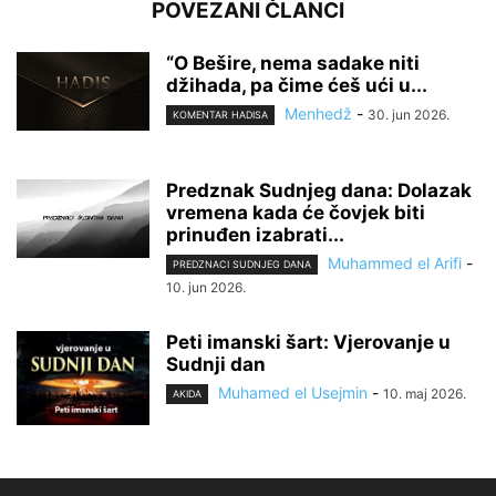
POVEZANI ČLANCI
“O Bešire, nema sadake niti
džihada, pa čime ćeš ući u...
Menhedž
-
30. jun 2026.
KOMENTAR HADISA
Predznak Sudnjeg dana: Dolazak
vremena kada će čovjek biti
prinuđen izabrati...
Muhammed el Arifi
-
PREDZNACI SUDNJEG DANA
10. jun 2026.
Peti imanski šart: Vjerovanje u
Sudnji dan
Muhamed el Usejmin
-
10. maj 2026.
AKIDA