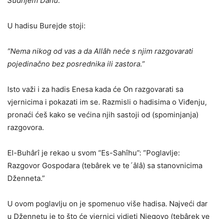
Sudnjem Danu.”
U hadisu Burejde stoji:
”Nema nikog od vas a da Allâh neće s njim razgovarati
pojedinačno bez posrednika ili zastora.”
Isto važi i za hadis Enesa kada će On razgovarati sa
vjernicima i pokazati im se. Razmisli o hadisima o Viđenju,
pronaći ćeš kako se većina njih sastoji od (spominjanja)
razgovora.
El-Buhârî je rekao u svom “Es-Sahîhu”: ”Poglavlje:
Razgovor Gospodara (tebârek ve te´âlâ) sa stanovnicima
Dženneta.”
U ovom poglavlju on je spomenuo više hadisa. Najveći dar
u Džennetu je to što će vjernici vidjeti Njegovo (tebârek ve