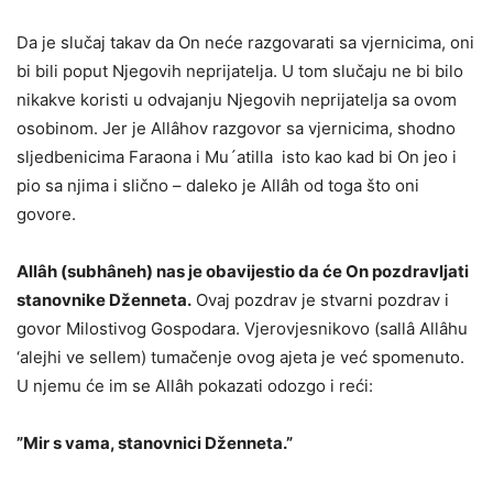
Da je slučaj takav da On neće razgovarati sa vjernicima, oni
bi bili poput Njegovih neprijatelja. U tom slučaju ne bi bilo
nikakve koristi u odvajanju Njegovih neprijatelja sa ovom
osobinom. Jer je Allâhov razgovor sa vjernicima, shodno
sljedbenicima Faraona i Mu´atilla isto kao kad bi On jeo i
pio sa njima i slično – daleko je Allâh od toga što oni
govore.
Allâh (subhâneh) nas je obavijestio da će On pozdravljati
stanovnike Dženneta.
Ovaj pozdrav je stvarni pozdrav i
govor Milostivog Gospodara. Vjerovjesnikovo (sallâ Allâhu
‘alejhi ve sellem) tumačenje ovog ajeta je već spomenuto.
U njemu će im se Allâh pokazati odozgo i reći:
”Mir s vama, stanovnici Dženneta.”