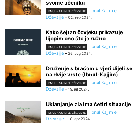
svome učeniku
Ibnul Kajjim el
IBNUL-KAJJIM EL-DŽEVZIJJE
Dževzijje
-
02. sep 2024.
Kako šejtan čovjeku prikazuje
lijepim ono što je ružno
Ibnul Kajjim el
IBNUL-KAJJIM EL-DŽEVZIJJE
Dževzijje
-
26. aug 2024.
Druženje s braćom u vjeri dijeli se
na dvije vrste (Ibnul-Kajjim)
Ibnul Kajjim el
IBNUL-KAJJIM EL-DŽEVZIJJE
Dževzijje
-
19. jul 2024.
Uklanjanje zla ima četiri situacije
Ibnul Kajjim el
IBNUL-KAJJIM EL-DŽEVZIJJE
Dževzijje
-
10. apr 2024.