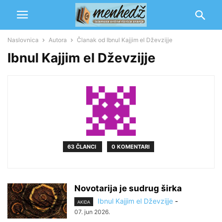
Naslovnica
Autora
Članak od Ibnul Kajjim el Dževzijje
Ibnul Kajjim el Dževzijje
63 ČLANCI
0 KOMENTARI
Novotarija je sudrug širka
Ibnul Kajjim el Dževzijje
-
AKIDA
07. jun 2026.