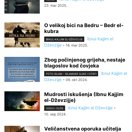
23. mar 2025.
O velikoj bici na Bedru – Bedr el-
kubra
Ibnul Kajjim el
IBNUL-KAJJIM EL-DŽEVZIJJE
Dževzijje
-
16. mar 2025.
Zbog počinjenog grijeha, nestaje
blagoslov kod čovjeka
Ibnul Kajjim el
FOTO ISLAM - ISLAMSKE SLIKE I CITATI
Dževzijje
-
06. okt 2024.
Mudrosti iskušenja (Ibnu Kajjim
el-Dževzijje)
Ibnul Kajjim el Dževzijje
-
ODGOJ DUŠE
10. sep 2024.
Veličanstvena oporuka učitelja