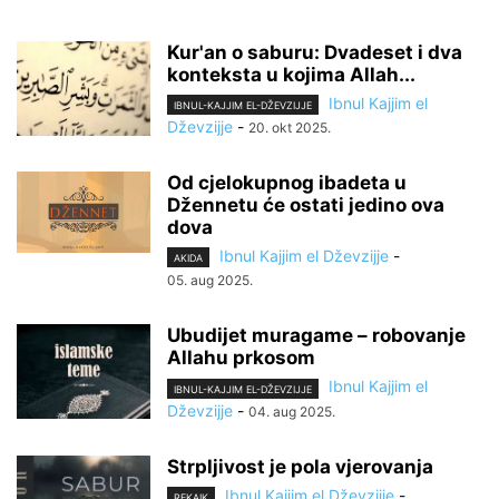
Kur'an o saburu: Dvadeset i dva
konteksta u kojima Allah...
Ibnul Kajjim el
IBNUL-KAJJIM EL-DŽEVZIJJE
Dževzijje
-
20. okt 2025.
Od cjelokupnog ibadeta u
Džennetu će ostati jedino ova
dova
Ibnul Kajjim el Dževzijje
-
AKIDA
05. aug 2025.
Ubudijet muragame – robovanje
Allahu prkosom
Ibnul Kajjim el
IBNUL-KAJJIM EL-DŽEVZIJJE
Dževzijje
-
04. aug 2025.
Strpljivost je pola vjerovanja
Ibnul Kajjim el Dževzijje
-
REKAIK