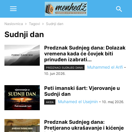
Naslovnica
Tagovi
Sudnji dan
Sudnji dan
Predznak Sudnjeg dana: Dolazak
vremena kada će čovjek biti
prinuđen izabrati...
Muhammed el Arifi
-
PREDZNACI SUDNJEG DANA
10. jun 2026.
Peti imanski šart: Vjerovanje u
Sudnji dan
Muhamed el Usejmin
-
10. maj 2026.
AKIDA
Predznak Sudnjeg dana:
Pretjerano ukrašavanje i kićenje