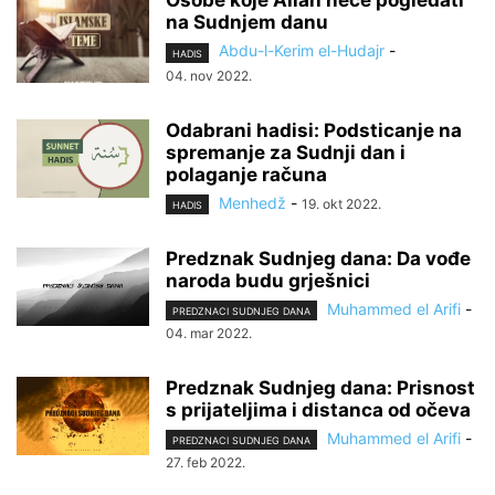
Osobe koje Allah neće pogledati
na Sudnjem danu
Abdu-l-Kerim el-Hudajr
-
HADIS
04. nov 2022.
Odabrani hadisi: Podsticanje na
spremanje za Sudnji dan i
polaganje računa
Menhedž
-
19. okt 2022.
HADIS
Predznak Sudnjeg dana: Da vođe
naroda budu grješnici
Muhammed el Arifi
-
PREDZNACI SUDNJEG DANA
04. mar 2022.
Predznak Sudnjeg dana: Prisnost
s prijateljima i distanca od očeva
Muhammed el Arifi
-
PREDZNACI SUDNJEG DANA
27. feb 2022.