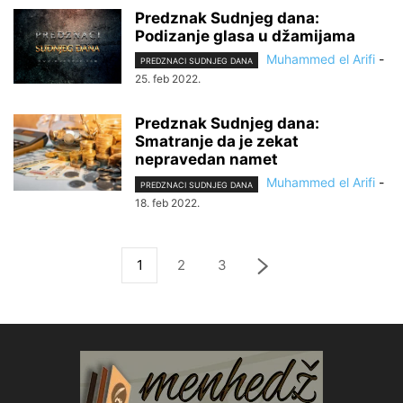
Predznak Sudnjeg dana:
Podizanje glasa u džamijama
Muhammed el Arifi
-
PREDZNACI SUDNJEG DANA
25. feb 2022.
Predznak Sudnjeg dana:
Smatranje da je zekat
nepravedan namet
Muhammed el Arifi
-
PREDZNACI SUDNJEG DANA
18. feb 2022.
1
2
3