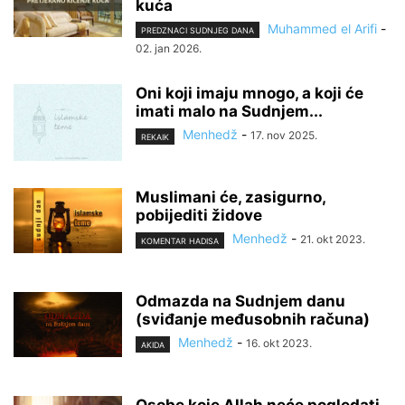
kuća
Muhammed el Arifi
-
PREDZNACI SUDNJEG DANA
02. jan 2026.
Oni koji imaju mnogo, a koji će
imati malo na Sudnjem...
Menhedž
-
17. nov 2025.
REKAIK
Muslimani će, zasigurno,
pobijediti židove
Menhedž
-
21. okt 2023.
KOMENTAR HADISA
Odmazda na Sudnjem danu
(sviđanje međusobnih računa)
Menhedž
-
16. okt 2023.
AKIDA