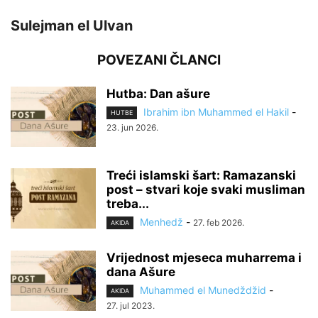
Sulejman el Ulvan
POVEZANI ČLANCI
Hutba: Dan ašure
Ibrahim ibn Muhammed el Hakil
-
HUTBE
23. jun 2026.
Treći islamski šart: Ramazanski
post – stvari koje svaki musliman
treba...
Menhedž
-
27. feb 2026.
AKIDA
Vrijednost mjeseca muharrema i
dana Ašure
Muhammed el Munedždžid
-
AKIDA
27. jul 2023.