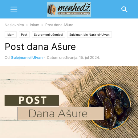
Naslovnica
Islam
Post dana Ašure
Islam
Post
Savremeni učenjaci
Sulejman bin Nasir el-Ulvan
Post dana Ašure
Od
Sulejman el Ulvan
-
Datum uređivanja: 15. jul 2024.