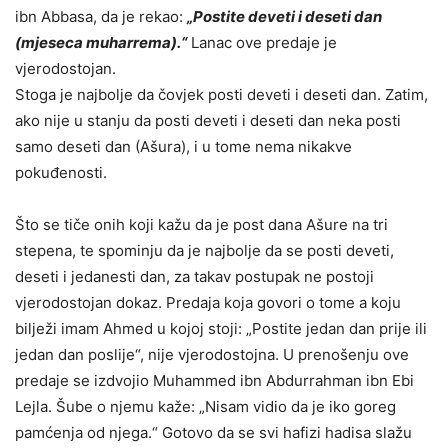
ibn Abbasa, da je rekao:
„Postite deveti i deseti dan
(mjeseca muharrema).“
Lanac ove predaje je
vjerodostojan.
Stoga je najbolje da čovjek posti deveti i deseti dan. Zatim,
ako nije u stanju da posti deveti i deseti dan neka posti
samo deseti dan (Ašura), i u tome nema nikakve
pokuđenosti.
Što se tiče onih koji kažu da je post dana Ašure na tri
stepena, te spominju da je najbolje da se posti deveti,
deseti i jedanesti dan, za takav postupak ne postoji
vjerodostojan dokaz. Predaja koja govori o tome a koju
bilježi imam Ahmed u kojoj stoji: „Postite jedan dan prije ili
jedan dan poslije“, nije vjerodostojna. U prenošenju ove
predaje se izdvojio Muhammed ibn Abdurrahman ibn Ebi
Lejla. Šube o njemu kaže: „Nisam vidio da je iko goreg
pamćenja od njega.“ Gotovo da se svi hafizi hadisa slažu