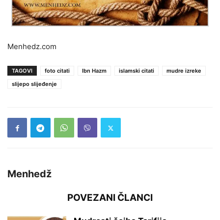
Menhedz.com
TAGOVI
foto citati
Ibn Hazm
islamski citati
mudre izreke
slijepo slijeđenje
Menhedž
POVEZANI ČLANCI