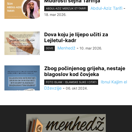
Mudrosti šejha Tarifija
Abdul-Aziz Tarifi
-
ABDUL-AZIZ MERZUK ET-TARIFI
18. mar 2026.
Dova koju je lijepo učiti za
Lejletul-kadr
Menhedž
-
10. mar 2026.
DOVE
Zbog počinjenog grijeha, nestaje
blagoslov kod čovjeka
Ibnul Kajjim el
FOTO ISLAM - ISLAMSKE SLIKE I CITATI
Dževzijje
-
06. okt 2024.