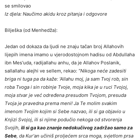
se smilovao
Iz djela: Naučimo akidu kroz pitanja i odgovore
Bilješka (od Menhedža):
Jedan od dokaza da ljudi ne znaju tačan broj Allahovih
lijepih imena imamo u vjerodostojnom hadisu od Abdullaha
ibn Mes'uda, radijallahu anhu, da je Allahov Poslanik,
sallallahu alejhi ve sellem, rekao:
”Nikoga neće zadesiti
briga ni tuga pa da kaže: ‘Allahu moj, ja sam Tvoj rob, sin
roba Tvoga i sin robinje Tvoje, moja kika je u ruci Tvojoj,
moja stvar je već određena presudom Tvojom, presuda
Tvoja je pravedna prema meni! Ja Te molim svakim
imenom Tvojim kojim si Sebe nazvao, ili si ga objavio u
Knjizi Svojoj, ili si njime podučio nekoga od stvorenja
Svojih,
ili si ga kao znanje nedokučivog zadržao samo za
Sebe
, da Kur'an učiniš proljećem srca moga, svjetlom prsa