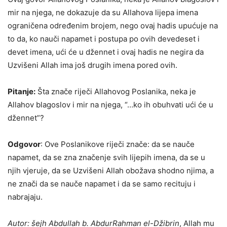
mir na njega, ne dokazuje da su Allahova lijepa imena
ograničena određenim brojem, nego ovaj hadis upućuje na
to da, ko nauči napamet i postupa po ovih devedeset i
devet imena, ući će u džennet i ovaj hadis ne negira da
Uzvišeni Allah ima još drugih imena pored ovih.
Pitanje:
Šta znače riječi Allahovog Poslanika, neka je
Allahov blagoslov i mir na njega, “…ko ih obuhvati ući će u
džennet”?
Odgovor
: Ove Poslanikove riječi znače: da se nauče
napamet, da se zna značenje svih lijepih imena, da se u
njih vjeruje, da se Uzvišeni Allah obožava shodno njima, a
ne znači da se nauče napamet i da se samo recituju i
nabrajaju.
Autor: šejh Abdullah b. AbdurRahman el-Džibrin
, Allah mu