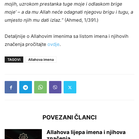
mojih, uzrokom prestanka tuge moje i odlaskom brige
moje’ – a da mu Allah neće odagnati njegovu brigu i tugu, a
umjesto njih mu dati izlaz.“
(Ahmed, 1/391.)
Detaljnije o Allahovim imenima sa listom imena i njihovih
značenja pročitajte
ovdje
.
TAGOVI
Allahova imena
POVEZANI ČLANCI
Allahova lijepa imena i njihova
značenja