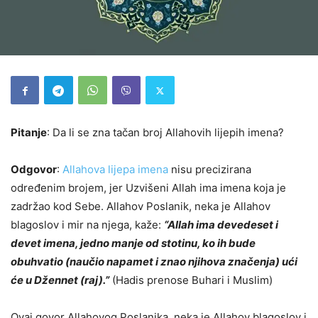
Pitanje
: Da li se zna tačan broj Allahovih lijepih imena?
Odgovor
:
Allahova lijepa imena
nisu precizirana
određenim brojem, jer Uzvišeni Allah ima imena koja je
zadržao kod Sebe. Allahov Poslanik, neka je Allahov
blagoslov i mir na njega, kaže:
“Allah ima devedeset i
devet imena, jedno manje od stotinu, ko ih bude
obuhvatio (naučio napamet i znao njihova značenja) ući
će u Džennet (raj).”
(Hadis prenose Buhari i Muslim)
Ovaj govor Allahovog Poslanika, neka je Allahov blagoslov i