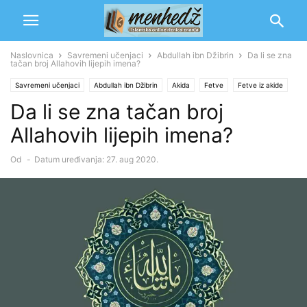
Naslovnica
Savremeni učenjaci
Abdullah ibn Džibrin
Da li se zna
tačan broj Allahovih lijepih imena?
Savremeni učenjaci
Abdullah ibn Džibrin
Akida
Fetve
Fetve iz akide
Da li se zna tačan broj
Tewhid
Allahovih lijepih imena?
Od
-
Datum uređivanja: 27. aug 2020.