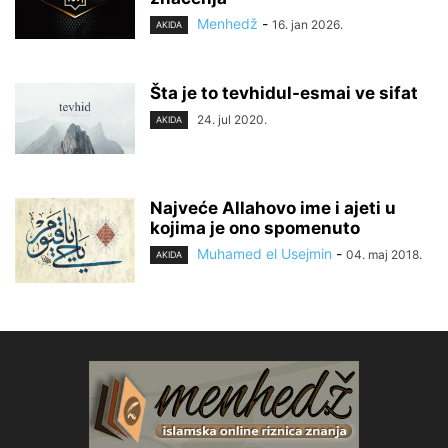
Menhedž
-
16. jan 2026.
AKIDA
Šta je to tevhidul-esmai ve sifat
24. jul 2020.
AKIDA
Najveće Allahovo ime i ajeti u
kojima je ono spomenuto
Muhamed el Usejmin
-
04. maj 2018.
AKIDA