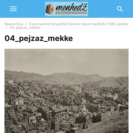
Naslovnica
Fascinantne fotografije Mekke tokom hadždža 1889. godine
04_pejzaz_mekke
04_pejzaz_mekke