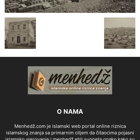
O NAMA
Menhedž.com je islamski web portal online riznica
islamskog znanja sa primarnim ciljem da čitaocima pojasni
islamsko vjerovanje i menhedž ehli sunneta onako kako su